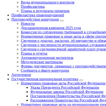
Виды муниципального контроля
Профилактика
Планы и результаты проверок
Профилактика правонарушений
Противодействие коррупции
Новости
Декларационная кампания 2025 года
Комиссия по соблюдению требований к служебному
Нормативные правовые и иные акты в сфере проти
Сведения о доходах, расходах, об имуществе и обяз
Сведения о численности муниципальных служащих и
Сведения о среднемесячной заработной плате рук
Планы и отчеты
Антикоррупционная экспертиза
Методические материалы
Формы документов, связанных с противодействием
Сообщить о факте коррупции
Антитеррор
Государственная национальная политика
Нормативно правовые акты Российской Федерации
Указы Президента Российской Федерации
Федеральные законы Российской Федерации
Постановления Правительства Российской Ф
Распоряжения Правительства Российской Фе
Нормативно правовые акты на муниципальном уров