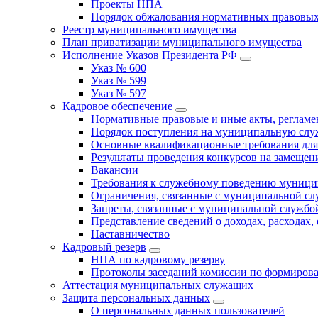
Проекты НПА
Порядок обжалования нормативных правовых
Реестр муниципального имущества
План приватизации муниципального имущества
Исполнение Указов Президента РФ
Указ № 600
Указ № 599
Указ № 597
Кадровое обеспечение
Нормативные правовые и иные акты, регла
Порядок поступления на муниципальную слу
Основные квалификационные требования для
Результаты проведения конкурсов на замеще
Вакансии
Требования к служебному поведению муници
Ограничения, связанные с муниципальной с
Запреты, связанные с муниципальной службо
Представление сведений о доходах, расходах,
Наставничество
Кадровый резерв
НПА по кадровому резерву
Протоколы заседаний комиссии по формирова
Аттестация муниципальных служащих
Защита персональных данных
О персональных данных пользователей