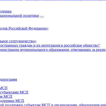
аздники
 национальной политики
родов Российской Федерации»
ьное сотрудничество»
ностранных граждан и их интеграция в российское общество"
нистрации муниципального образования, отвечающих за реали
дпрограмм
х МСП
х субъектами МСП
тов МСП
поддержки МСП
вой поддержки субъектам МСП и организациям, образующим ин