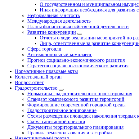
О государственном и муниципальном имущест
Иная информация необходимая для развития с
Неформальная занятость
Международная деятельность
Планы финансово-хозяйственной деятельности
Развитие конкуренции
Отчеты о ходе реализации мероприятий по р
Лица, ответственные за развитие конкуренци
Сфера торговли
Антимонопольный комплаенс
Прогноз социально-экономического развития
Стратегия социально-экономического развития
Нормативные правовые акты
Коллегиальный орган
Вопрос-ответ
Градостроительство
Нормативы градостроительного проектирования
Стандарт комплексного развития территорий
Формирование современной городской среды
Градостроительное зонирование
Схемы размещения площадок накопления твердых 
Схема санитарной очистки
Документы территориального планирования
Правила землепользования и застройки
Инвестиционный портал