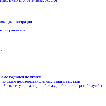
омандатных избирательных округов
лавы администрации
ого образования
ий
та и молодежной политики
 по делам несовершеннолетних и защите их прав
ычайным ситуациям и единой дежурной диспетчерской службы