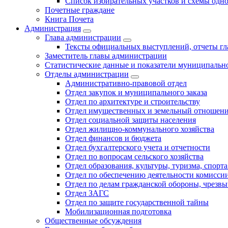
Список избирательных участков и схемы одн
Почетные граждане
Книга Почета
Администрация
Глава администрации
Тексты официальных выступлений, отчеты г
Заместитель главы администрации
Статистические данные и показатели муниципальн
Отделы администрации
Административно-правовой отдел
Отдел закупок и муниципального заказа
Отдел по архитектуре и строительству
Отдел имущественных и земельный отношен
Отдел социальной защиты населения
Отдел жилищно-коммунального хозяйства
Отдел финансов и бюджета
Отдел бухгалтерского учета и отчетности
Отдел по вопросам сельского хозяйства
Отдел образования, культуры, туризма, спор
Отдел по обеспечению деятельности комиссии
Отдел по делам гражданской обороны, чрезв
Отдел ЗАГС
Отдел по защите государственной тайны
Мобилизационная подготовка
Общественные обсуждения