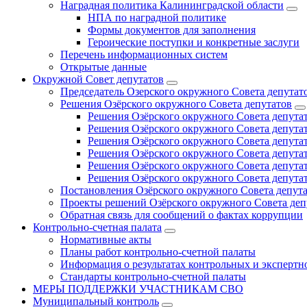
Наградная политика Калининградской области
НПА по наградной политике
Формы документов для заполнения
Героические поступки и конкретные заслуги
Перечень информационных систем
Открытые данные
Окружной Совет депутатов
Председатель Озерского окружного Совета депутат
Решения Озёрского окружного Совета депутатов
Решения Озёрского окружного Совета депутат
Решения Озёрского окружного Совета депутат
Решения Озёрского окружного Совета депутат
Решения Озёрского окружного Совета депутат
Решения Озёрского окружного Совета депутат
Решения Озёрского окружного Совета депутат
Постановления Озёрского окружного Совета депут
Проекты решений Озёрского окружного Совета деп
Обратная связь для сообщений о фактах коррупции
Контрольно-счетная палата
Нормативные акты
Планы работ контрольно-счетной палаты
Информация о результатах контрольных и экспертн
Стандарты контрольно-счетной палаты
МЕРЫ ПОДДЕРЖКИ УЧАСТНИКАМ СВО
Муниципальный контроль