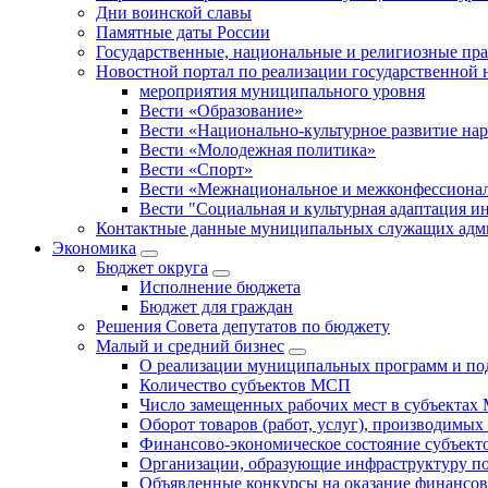
Дни воинской славы
Памятные даты России
Государственные, национальные и религиозные пр
Новостной портал по реализации государственной
мероприятия муниципального уровня
Вести «Образование»
Вести «Национально-культурное развитие на
Вести «Молодежная политика»
Вести «Спорт»
Вести «Межнациональное и межконфессионал
Вести "Социальная и культурная адаптация и
Контактные данные муниципальных служащих адми
Экономика
Бюджет округa
Исполнение бюджета
Бюджет для граждан
Решения Совета депутатов по бюджету
Малый и средний бизнес
О реализации муниципальных программ и по
Количество субъектов МСП
Число замещенных рабочих мест в субъекта
Оборот товаров (работ, услуг), производимы
Финансово-экономическое состояние субъек
Организации, образующие инфраструктуру 
Объявленные конкурсы на оказание финансо