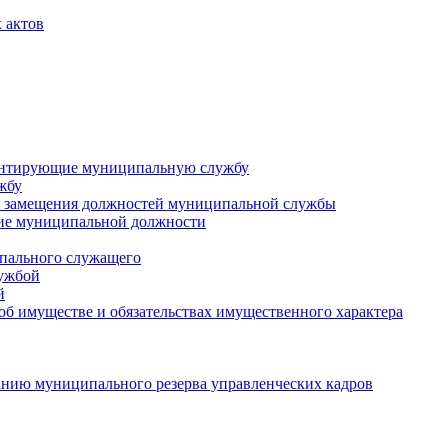
 актов
ментирующие муниципальную службу
жбу
 замещения должностей муниципальной службы
ние муниципальной должности
пального служащего
лужбой
й
 об имуществе и обязательствах имущественного характера
нию муниципального резерва управленческих кадров