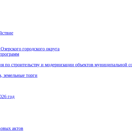
йствие
Озерского городского округа
программ
ия по строительству и модернизации объектов муниципальной с
, земельные торги
026 год
вовых актов