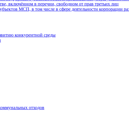
ве, включённом в перечни, свободном от прав третьих лиц
убъектов МСП, в том числе в сфере деятельности корпорации 
азвитию конкурентной среды
и
коммунальных отходов