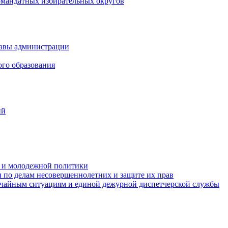
омандатных избирательных округов
лавы администрации
ого образования
ий
та и молодежной политики
 по делам несовершеннолетних и защите их прав
ычайным ситуациям и единой дежурной диспетчерской службы