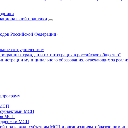
аздники
 национальной политики
родов Российской Федерации»
ьное сотрудничество»
ностранных граждан и их интеграция в российское общество"
нистрации муниципального образования, отвечающих за реали
дпрограмм
х МСП
х субъектами МСП
тов МСП
поддержки МСП
вой поддержки субъектам МСП и организациям, образующим ин