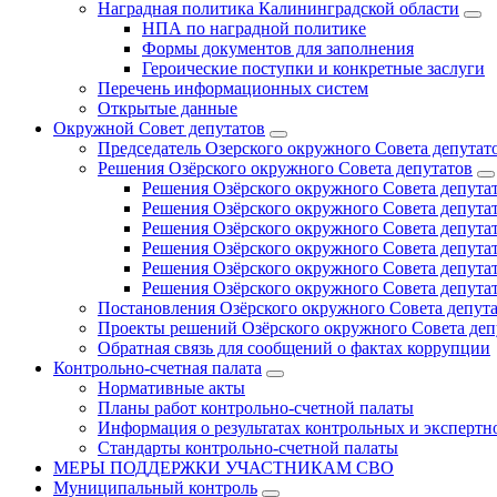
Наградная политика Калининградской области
НПА по наградной политике
Формы документов для заполнения
Героические поступки и конкретные заслуги
Перечень информационных систем
Открытые данные
Окружной Совет депутатов
Председатель Озерского окружного Совета депутат
Решения Озёрского окружного Совета депутатов
Решения Озёрского окружного Совета депутат
Решения Озёрского окружного Совета депутат
Решения Озёрского окружного Совета депутат
Решения Озёрского окружного Совета депутат
Решения Озёрского окружного Совета депутат
Решения Озёрского окружного Совета депутат
Постановления Озёрского окружного Совета депут
Проекты решений Озёрского окружного Совета деп
Обратная связь для сообщений о фактах коррупции
Контрольно-счетная палата
Нормативные акты
Планы работ контрольно-счетной палаты
Информация о результатах контрольных и экспертн
Стандарты контрольно-счетной палаты
МЕРЫ ПОДДЕРЖКИ УЧАСТНИКАМ СВО
Муниципальный контроль