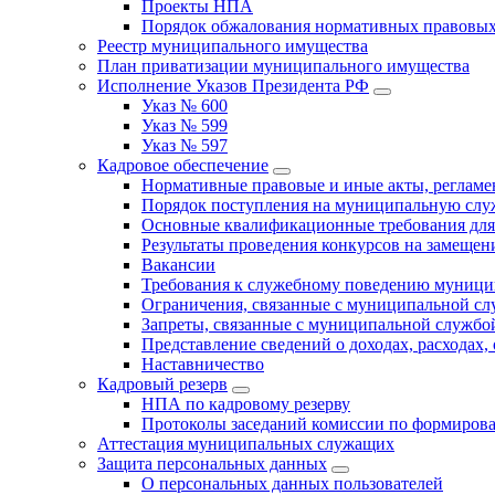
Проекты НПА
Порядок обжалования нормативных правовых
Реестр муниципального имущества
План приватизации муниципального имущества
Исполнение Указов Президента РФ
Указ № 600
Указ № 599
Указ № 597
Кадровое обеспечение
Нормативные правовые и иные акты, регла
Порядок поступления на муниципальную слу
Основные квалификационные требования для
Результаты проведения конкурсов на замеще
Вакансии
Требования к служебному поведению муници
Ограничения, связанные с муниципальной с
Запреты, связанные с муниципальной службо
Представление сведений о доходах, расходах,
Наставничество
Кадровый резерв
НПА по кадровому резерву
Протоколы заседаний комиссии по формирова
Аттестация муниципальных служащих
Защита персональных данных
О персональных данных пользователей