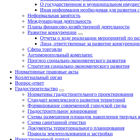
О государственном и муниципальном имущест
Иная информация необходимая для развития с
Неформальная занятость
Международная деятельность
Планы финансово-хозяйственной деятельности
Развитие конкуренции
Отчеты о ходе реализации мероприятий по р
Лица, ответственные за развитие конкуренци
Сфера торговли
Антимонопольный комплаенс
Прогноз социально-экономического развития
Стратегия социально-экономического развития
Нормативные правовые акты
Коллегиальный орган
Вопрос-ответ
Градостроительство
Нормативы градостроительного проектирования
Стандарт комплексного развития территорий
Формирование современной городской среды
Градостроительное зонирование
Схемы размещения площадок накопления твердых 
Схема санитарной очистки
Документы территориального планирования
Правила землепользования и застройки
Инвестиционный портал