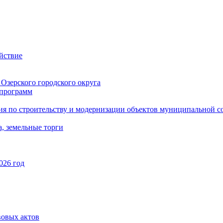
йствие
Озерского городского округа
программ
ия по строительству и модернизации объектов муниципальной с
, земельные торги
026 год
вовых актов