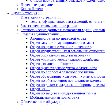
Список избирательных участков и схемы одн
Почетные граждане
Книга Почета
Администрация
Глава администрации
Тексты официальных выступлений, отчеты г
Заместитель главы администрации
Статистические данные и показатели муниципальн
Отделы администрации
Административно-правовой отдел
Отдел закупок и муниципального заказа
Отдел по архитектуре и строительству
Отдел имущественных и земельный отношен
Отдел социальной защиты населения
Отдел жилищно-коммунального хозяйства
Отдел финансов и бюджета
Отдел бухгалтерского учета и отчетности
Отдел по вопросам сельского хозяйства
Отдел образования, культуры, туризма, спор
Отдел по обеспечению деятельности комиссии
Отдел по делам гражданской обороны, чрезв
Отдел ЗАГС
Отдел по защите государственной тайны
Мобилизационная подготовка
Общественные обсуждения