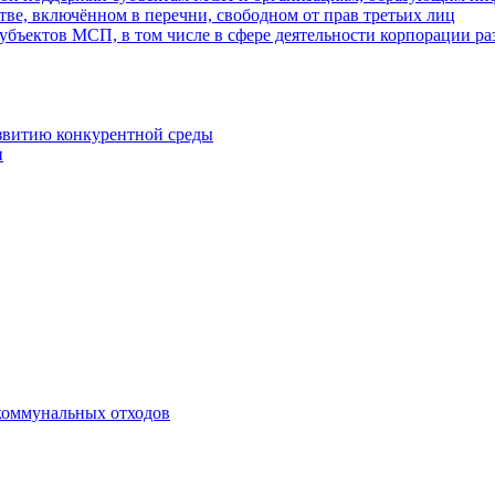
ве, включённом в перечни, свободном от прав третьих лиц
убъектов МСП, в том числе в сфере деятельности корпорации 
азвитию конкурентной среды
и
коммунальных отходов