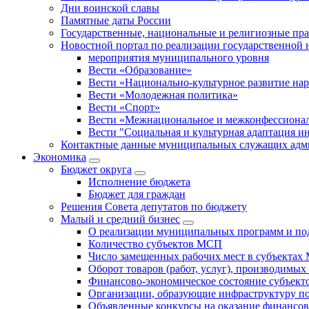
Дни воинской славы
Памятные даты России
Государственные, национальные и религиозные пр
Новостной портал по реализации государственной
мероприятия муниципального уровня
Вести «Образование»
Вести «Национально-культурное развитие на
Вести «Молодежная политика»
Вести «Спорт»
Вести «Межнациональное и межконфессионал
Вести "Социальная и культурная адаптация и
Контактные данные муниципальных служащих адми
Экономика
Бюджет округa
Исполнение бюджета
Бюджет для граждан
Решения Совета депутатов по бюджету
Малый и средний бизнес
О реализации муниципальных программ и по
Количество субъектов МСП
Число замещенных рабочих мест в субъекта
Оборот товаров (работ, услуг), производимы
Финансово-экономическое состояние субъек
Организации, образующие инфраструктуру 
Объявленные конкурсы на оказание финансо