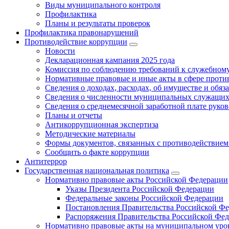
Виды муниципального контроля
Профилактика
Планы и результаты проверок
Профилактика правонарушений
Противодействие коррупции
Новости
Декларационная кампания 2025 года
Комиссия по соблюдению требований к служебному
Нормативные правовые и иные акты в сфере проти
Сведения о доходах, расходах, об имуществе и обяз
Сведения о численности муниципальных служащих и
Сведения о среднемесячной заработной плате рук
Планы и отчеты
Антикоррупционная экспертиза
Методические материалы
Формы документов, связанных с противодействием
Сообщить о факте коррупции
Антитеррор
Государственная национальная политика
Нормативно правовые акты Российской Федерации
Указы Президента Российской Федерации
Федеральные законы Российской Федерации
Постановления Правительства Российской Ф
Распоряжения Правительства Российской Фе
Нормативно правовые акты на муниципальном уров