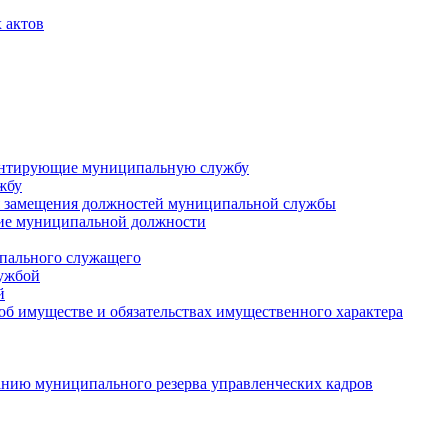
 актов
ментирующие муниципальную службу
жбу
 замещения должностей муниципальной службы
ние муниципальной должности
пального служащего
лужбой
й
 об имуществе и обязательствах имущественного характера
нию муниципального резерва управленческих кадров