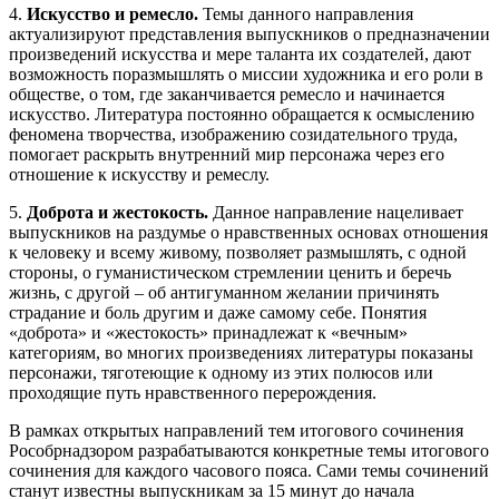
4.
Искусство и ремесло.
Темы данного направления
актуализируют представления выпускников о предназначении
произведений искусства и мере таланта их создателей, дают
возможность поразмышлять о миссии художника и его роли в
обществе, о том, где заканчивается ремесло и начинается
искусство. Литература постоянно обращается к осмыслению
феномена творчества, изображению созидательного труда,
помогает раскрыть внутренний мир персонажа через его
отношение к искусству и ремеслу.
5.
Доброта и жестокость.
Данное направление нацеливает
выпускников на раздумье о нравственных основах отношения
к человеку и всему живому, позволяет размышлять, с одной
стороны, о гуманистическом стремлении ценить и беречь
жизнь, с другой – об антигуманном желании причинять
страдание и боль другим и даже самому себе. Понятия
«доброта» и «жестокость» принадлежат к «вечным»
категориям, во многих произведениях литературы показаны
персонажи, тяготеющие к одному из этих полюсов или
проходящие путь нравственного перерождения.
В рамках открытых направлений тем итогового сочинения
Рособрнадзором разрабатываются конкретные темы итогового
сочинения для каждого часового пояса. Сами темы сочинений
станут известны выпускникам за 15 минут до начала