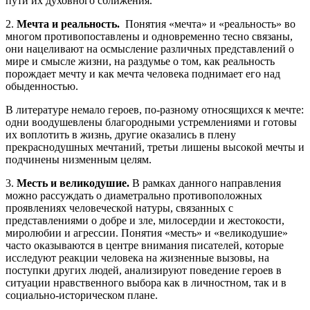
пути их духовного сближения.
2.
Мечта и реальность.
Понятия «мечта» и «реальность» во
многом противопоставлены и одновременно тесно связаны,
они нацеливают на осмысление различных представлений о
мире и смысле жизни, на раздумье о том, как реальность
порождает мечту и как мечта человека поднимает его над
обыденностью.
В литературе немало героев, по-разному относящихся к мечте:
одни воодушевлены благородными устремлениями и готовы
их воплотить в жизнь, другие оказались в плену
прекраснодушных мечтаний, третьи лишены высокой мечты и
подчинены низменным целям.
3.
Месть и великодушие.
В рамках данного направления
можно рассуждать о диаметрально противоположных
проявлениях человеческой натуры, связанных с
представлениями о добре и зле, милосердии и жестокости,
миролюбии и агрессии. Понятия «месть» и «великодушие»
часто оказываются в центре внимания писателей, которые
исследуют реакции человека на жизненные вызовы, на
поступки других людей, анализируют поведение героев в
ситуации нравственного выбора как в личностном, так и в
социально-историческом плане.