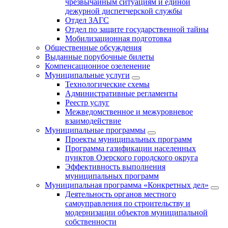
чрезвычайным ситуациям и единой
дежурной диспетчерской службы
Отдел ЗАГС
Отдел по защите государственной тайны
Мобилизационная подготовка
Общественные обсуждения
Выданные порубочные билеты
Компенсационное озеленение
Муниципальные услуги
Технологические схемы
Административные регламенты
Реестр услуг
Межведомственное и межуровневое
взаимодействие
Муниципальные программы
Проекты муниципальных программ
Программа газификации населенных
пунктов Озерского городского округа
Эффективность выполнения
муниципальных программ
Муниципальная программа «Конкретных дел»
Деятельность органов местного
самоуправления по строительству и
модернизации объектов муниципальной
собственности