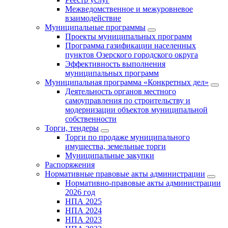
Межведомственное и межуровневое
взаимодействие
Муниципальные программы
Проекты муниципальных программ
Программа газификации населенных
пунктов Озерского городского округа
Эффективность выполнения
муниципальных программ
Муниципальная программа «Конкретных дел»
Деятельность органов местного
самоуправления по строительству и
модернизации объектов муниципальной
собственности
Торги, тендеры
Торги по продаже муниципального
имущества, земельные торги
Муниципальные закупки
Распоряжения
Нормативные правовые акты администрации
Нормативно-правовые акты администрации
2026 год
НПА 2025
НПА 2024
НПА 2023