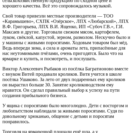
сельскохозяйственную продукцию по сходной цене и
хорошего качества. Всё это сопровождалось музыкой.
Свой товар привезли местные производители — ТОО
«Карамышево», СХПК «Озёрское», ЛПХ «Любарский», ЛПХ
В.Ф. Григорьева, ЛПХ В.И. Ященко, ИП «Субоч Г.В.», Г.И.
Максаев и другие. Торговали свежим мясом, картофелем,
луком, свёклой, капустой, зерном, размолом. Нескучно было и
у машины с живыми поросятами. Ходовым товаром был мёд.
Ведь впереди зима, а сила и ароматы лета, припасённые для
нас неутомимыми пчёлами, очень пригодятся. Было что на
ярмарке и купить, и посмотреть, и послушать.
Виктор Алексеевич Рыбаков из посёлка Багратионово вместе
с внуком Витей продавали кроликов. Витя учится в школе
посёлка Ушаково. За лето от двух подаренных ему кроликов
он вырастил больше 30. Занятие кролиководством ему
нравится. Он сделал правильный выбор к успеху на пути
создания прибыльного бизнеса.
У ящика с поросятами было многолюдно. Дети с восторгом и
любопытством наблюдали за живыми поросятами. Судя по
довольному хрюканью, общение с детьми и поросятам
понравилось.
Торговля на ярмарочной площади ещё шла, а у