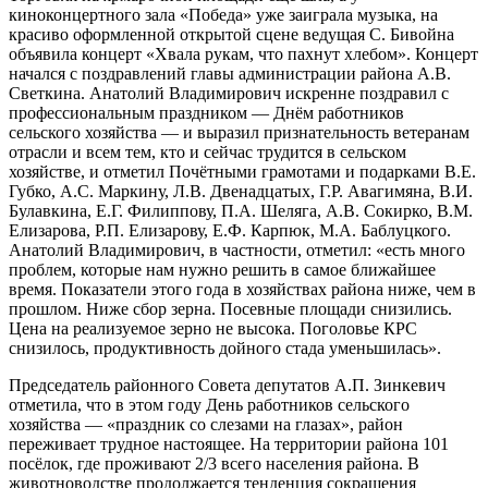
киноконцертного зала «Победа» уже заиграла музыка, на
красиво оформленной открытой сцене ведущая С. Бивойна
объявила концерт «Хвала рукам, что пахнут хлебом». Концерт
начался с поздравлений главы администрации района А.В.
Светкина. Анатолий Владимирович искренне поздравил с
профессиональным праздником — Днём работников
сельского хозяйства — и выразил признательность ветеранам
отрасли и всем тем, кто и сейчас трудится в сельском
хозяйстве, и отметил Почётными грамотами и подарками В.Е.
Губко, А.С. Маркину, Л.В. Двенадцатых, Г.Р. Авагимяна, В.И.
Булавкина, Е.Г. Филиппову, П.А. Шеляга, А.В. Сокирко, В.М.
Елизарова, Р.П. Елизарову, Е.Ф. Карпюк, М.А. Баблуцкого.
Анатолий Владимирович, в частности, отметил: «есть много
проблем, которые нам нужно решить в самое ближайшее
время. Показатели этого года в хозяйствах района ниже, чем в
прошлом. Ниже сбор зерна. Посевные площади снизились.
Цена на реализуемое зерно не высока. Поголовье КРС
снизилось, продуктивность дойного стада уменьшилась».
Председатель районного Совета депутатов А.П. Зинкевич
отметила, что в этом году День работников сельского
хозяйства — «праздник со слезами на глазах», район
переживает трудное настоящее. На территории района 101
посёлок, где проживают 2/3 всего населения района. В
животноводстве продолжается тенденция сокращения