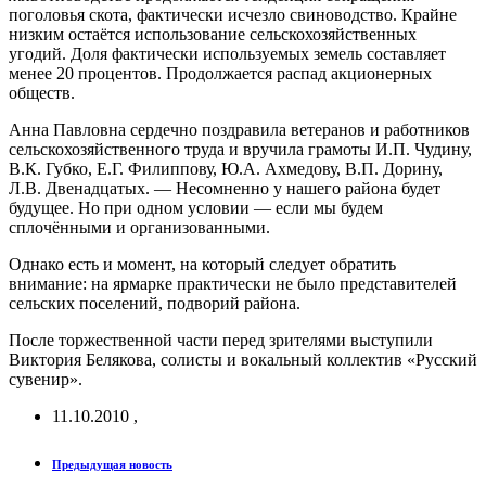
поголовья скота, фактически исчезло свиноводство. Крайне
низким остаётся использование сельскохозяйственных
угодий. Доля фактически используемых земель составляет
менее 20 процентов. Продолжается распад акционерных
обществ.
Анна Павловна сердечно поздравила ветеранов и работников
сельскохозяйственного труда и вручила грамоты И.П. Чудину,
В.К. Губко, Е.Г. Филиппову, Ю.А. Ахмедову, В.П. Дорину,
Л.В. Двенадцатых. — Несомненно у нашего района будет
будущее. Но при одном условии — если мы будем
сплочёнными и организованными.
Однако есть и момент, на который следует обратить
внимание: на ярмарке практически не было представителей
сельских поселений, подворий района.
После торжественной части перед зрителями выступили
Виктория Белякова, солисты и вокальный коллектив «Русский
сувенир».
11.10.2010
,
Предыдущая новость