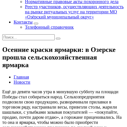
Нормативные правовые акты похоронного дела
Реестр участников, осуществляющих деятельность
на рынке ритуальных услуг на территории МО
«Озёрский муниципальный округ»
Контакты
Телефонный справочник
Осенние краски ярмарки: в Озерске
прошла сельскохозяйственная
ярмарка
Главная
Новости
Ещё до девяти часов утра в минувшую субботу на площади
Победы стал собираться народ. Сельхозпредприятия
подвозили свою продукцию, разворачивали прилавки в
торговом ряду, настраивали весы, привезли столы, жарили
шашлыки, с улыбками зазывая покупателей — «покупайте,
продаю, почти даром отдаю», а горожане приценивались. На
то она и ярмарка, чтобы можно было приобрести