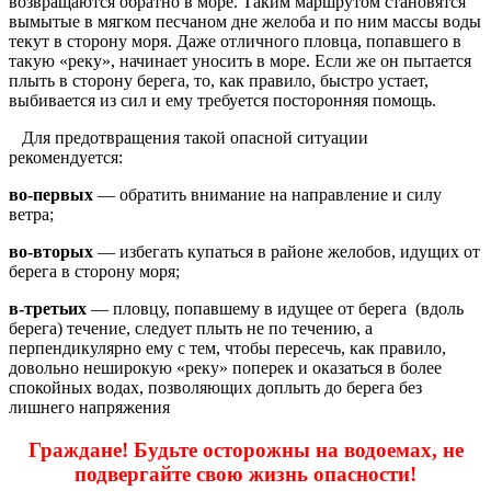
возвращаются обратно в море. Таким маршрутом становятся
вымы­тые в мягком песчаном дне желоба и по ним массы воды
текут в сторону моря. Даже отличного пловца, попавшего в
такую «реку», начинает уносить в море. Если же он пытается
плыть в сторону берега, то, как правило, быстро устает,
выбивается из сил и ему требуется посторонняя помощь.
Для предотвращения такой опасной ситуации
рекомендуется:
во-первых
— обратить внимание на направление и силу
ветра;
во-вторых
— избегать купаться в районе желобов, идущих от
берега в сторону моря;
в-третьих
— пловцу, попавшему в идущее от берега (вдоль
берега) течение, следует плыть не по течению, а
перпендикулярно ему с тем, чтобы пересечь, как правило,
довольно неширокую «реку» поперек и оказаться в более
спокойных водах, позволяющих доплыть до берега без
лишнего напряжения
Граждане! Будьте осторожны на водоемах, не
подвергайте свою жизнь опасности!