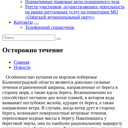
Нормативные правовые акты похоронного дела
Реестр участников, осуществляющих деятельность
на рынке ритуальных услуг на территории МО
«Озёрский муниципальный округ»
Контакты
Телефонный справочник
Осторожно течение
Главная
Новости
Особенностью купания на морском побережье
Калининградской области являются довольно сильные
течения ограниченной ширины, направленные от берега в
сторону моря, а также вдоль берега. Возник­новению их
способствует песчаное дно возле пляжей, в котором вода
вымывает неглубокие желоба, идущие от берега, а также
направление ветра. В случаях, когда ветер дует в сторону
берега, возникают поверх­ностные ветровые течения,
переносящие водные массы к берегу. Накопившись у
береговой черты, они по наиболее рациональному маршруту