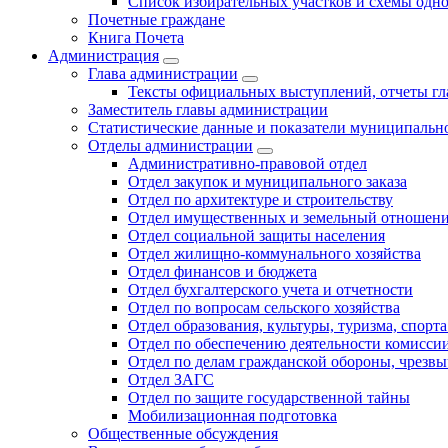
Список избирательных участков и схемы одн
Почетные граждане
Книга Почета
Администрация
Глава администрации
Тексты официальных выступлений, отчеты г
Заместитель главы администрации
Статистические данные и показатели муниципальн
Отделы администрации
Административно-правовой отдел
Отдел закупок и муниципального заказа
Отдел по архитектуре и строительству
Отдел имущественных и земельный отношен
Отдел социальной защиты населения
Отдел жилищно-коммунального хозяйства
Отдел финансов и бюджета
Отдел бухгалтерского учета и отчетности
Отдел по вопросам сельского хозяйства
Отдел образования, культуры, туризма, спор
Отдел по обеспечению деятельности комиссии
Отдел по делам гражданской обороны, чрезв
Отдел ЗАГС
Отдел по защите государственной тайны
Мобилизационная подготовка
Общественные обсуждения