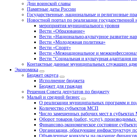
Дни воинской славы
Памятные даты России
Государственные, национальные и религиозные пр
Новостной портал по реализации государственной
мероприятия муниципального уровня
Вести «Образование»
Вести «Национально-культурное развитие на
Вести «Молодежная политика»
Вести «Спорт»
Вести «Межнациональное и межконфессионал
Вести "Социальная и культурная адаптация и
Контактные данные муниципальных служащих адми
Экономика
Бюджет округa
Исполнение бюджета
Бюджет для граждан
Решения Совета депутатов по бюджету
Малый и средний бизнес
О реализации муниципальных программ и по
Количество субъектов МСП
Число замещенных рабочих мест в субъекта
Оборот товаров (работ, услуг), производимы
Финансово-экономическое состояние субъек
Организации, образующие инфраструктуру 
Объявленные конкурсы на оказание финансо