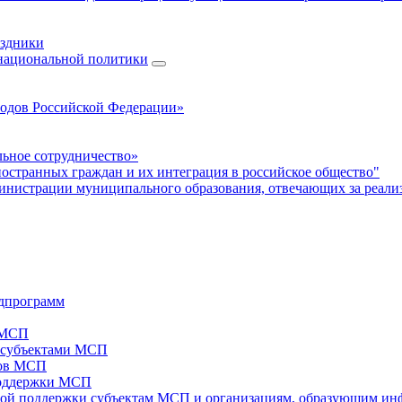
аздники
 национальной политики
родов Российской Федерации»
ьное сотрудничество»
ностранных граждан и их интеграция в российское общество"
нистрации муниципального образования, отвечающих за реали
дпрограмм
х МСП
х субъектами МСП
тов МСП
поддержки МСП
вой поддержки субъектам МСП и организациям, образующим ин