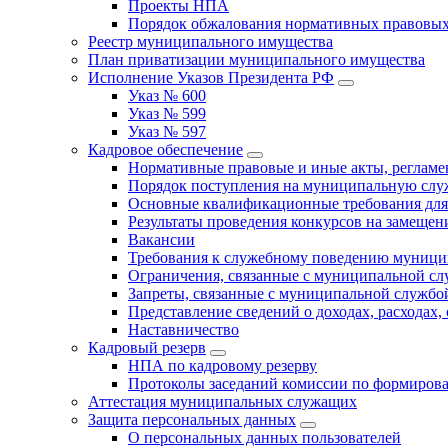
Проекты НПА
Порядок обжалования нормативных правовых
Реестр муниципального имущества
План приватизации муниципального имущества
Исполнение Указов Президента РФ
Указ № 600
Указ № 599
Указ № 597
Кадровое обеспечение
Нормативные правовые и иные акты, регла
Порядок поступления на муниципальную слу
Основные квалификационные требования для
Результаты проведения конкурсов на замеще
Вакансии
Требования к служебному поведению муници
Ограничения, связанные с муниципальной с
Запреты, связанные с муниципальной службо
Представление сведений о доходах, расходах,
Наставничество
Кадровый резерв
НПА по кадровому резерву
Протоколы заседаний комиссии по формирова
Аттестация муниципальных служащих
Защита персональных данных
О персональных данных пользователей