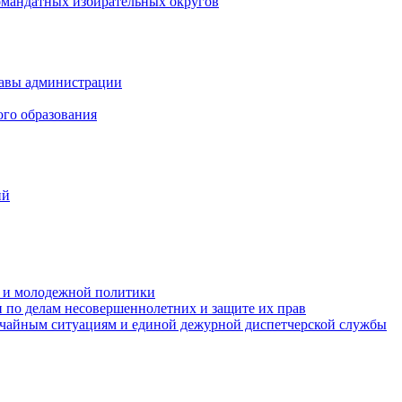
омандатных избирательных округов
лавы администрации
ого образования
ий
та и молодежной политики
 по делам несовершеннолетних и защите их прав
ычайным ситуациям и единой дежурной диспетчерской службы