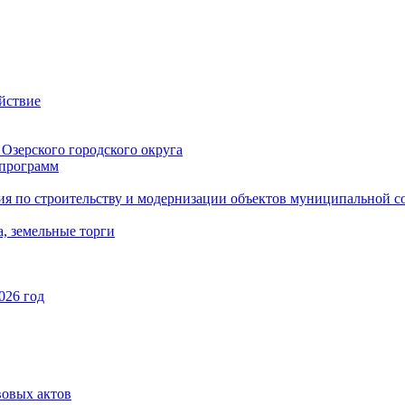
йствие
Озерского городского округа
программ
ия по строительству и модернизации объектов муниципальной с
, земельные торги
026 год
вовых актов