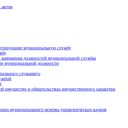
 актов
ментирующие муниципальную службу
жбу
 замещения должностей муниципальной службы
ние муниципальной должности
пального служащего
лужбой
й
 об имуществе и обязательствах имущественного характера
нию муниципального резерва управленческих кадров