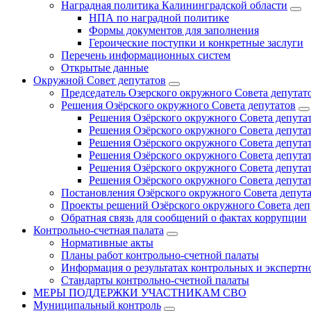
Наградная политика Калининградской области
НПА по наградной политике
Формы документов для заполнения
Героические поступки и конкретные заслуги
Перечень информационных систем
Открытые данные
Окружной Совет депутатов
Председатель Озерского окружного Совета депутат
Решения Озёрского окружного Совета депутатов
Решения Озёрского окружного Совета депутат
Решения Озёрского окружного Совета депутат
Решения Озёрского окружного Совета депутат
Решения Озёрского окружного Совета депутат
Решения Озёрского окружного Совета депутат
Решения Озёрского окружного Совета депутат
Постановления Озёрского окружного Совета депут
Проекты решений Озёрского окружного Совета деп
Обратная связь для сообщений о фактах коррупции
Контрольно-счетная палата
Нормативные акты
Планы работ контрольно-счетной палаты
Информация о результатах контрольных и экспертн
Стандарты контрольно-счетной палаты
МЕРЫ ПОДДЕРЖКИ УЧАСТНИКАМ СВО
Муниципальный контроль