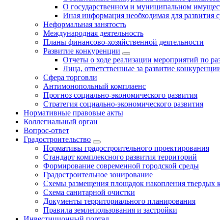
О государственном и муниципальном имущест
Иная информация необходимая для развития с
Неформальная занятость
Международная деятельность
Планы финансово-хозяйственной деятельности
Развитие конкуренции
Отчеты о ходе реализации мероприятий по р
Лица, ответственные за развитие конкуренци
Сфера торговли
Антимонопольный комплаенс
Прогноз социально-экономического развития
Стратегия социально-экономического развития
Нормативные правовые акты
Коллегиальный орган
Вопрос-ответ
Градостроительство
Нормативы градостроительного проектирования
Стандарт комплексного развития территорий
Формирование современной городской среды
Градостроительное зонирование
Схемы размещения площадок накопления твердых 
Схема санитарной очистки
Документы территориального планирования
Правила землепользования и застройки
Инвестиционный портал