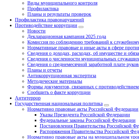
Виды муниципального контроля
Профилактика
Планы и результаты проверок
Профилактика правонарушений
Противодействие коррупции
Новости
Декларационная кампания 2025 года
Комиссия по соблюдению требований к служебному
Нормативные правовые и иные акты в сфере проти
Сведения о доходах, расходах, об имуществе и обяз
Сведения о численности муниципальных служащих и
Сведения о среднемесячной заработной плате рук
Планы и отчеты
Антикоррупционная экспертиза
Методические материалы
Формы документов, связанных с противодействием
Сообщить о факте коррупции
Антитеррор
Государственная национальная политика
Нормативно правовые акты Российской Федерации
Указы Президента Российской Федерации
Федеральные законы Российской Федерации
Постановления Правительства Российской Ф
Распоряжения Правительства Российской Фе
Нормативно правовые акты на муниципальном уров