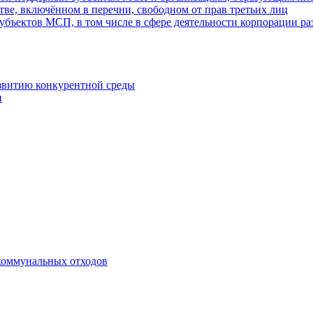
ве, включённом в перечни, свободном от прав третьих лиц
убъектов МСП, в том числе в сфере деятельности корпорации 
азвитию конкурентной среды
и
коммунальных отходов