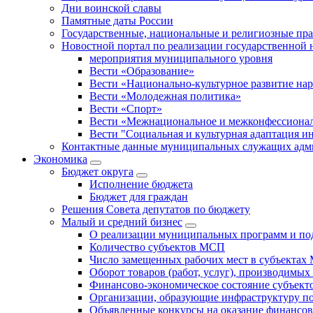
Дни воинской славы
Памятные даты России
Государственные, национальные и религиозные пр
Новостной портал по реализации государственной
мероприятия муниципального уровня
Вести «Образование»
Вести «Национально-культурное развитие на
Вести «Молодежная политика»
Вести «Спорт»
Вести «Межнациональное и межконфессионал
Вести "Социальная и культурная адаптация и
Контактные данные муниципальных служащих адми
Экономика
Бюджет округa
Исполнение бюджета
Бюджет для граждан
Решения Совета депутатов по бюджету
Малый и средний бизнес
О реализации муниципальных программ и по
Количество субъектов МСП
Число замещенных рабочих мест в субъекта
Оборот товаров (работ, услуг), производимы
Финансово-экономическое состояние субъек
Организации, образующие инфраструктуру 
Объявленные конкурсы на оказание финансо