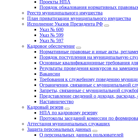
Проекты НПА
Порядок обжалования нормативных правовых
Реестр муниципального имущества
План приватизации муниципального имущества
Исполнение Указов Президента РФ
Указ № 600
Указ № 599
Указ № 597
Кадровое обеспечение
Нормативные правовые и иные акты, регла
Порядок поступления на муниципальную слу
Основные квалификационные требования для
Результаты проведения конкурсов на замеще
Вакансии
Требования к служебному поведению муници
Ограничения, связанные с муниципальной с
Запреты, связанные с муниципальной службо
Представление сведений о доходах, расходах,
Наставничество
Кадровый резерв
НПА по кадровому резерву
Протоколы заседаний комиссии по формирова
Аттестация муниципальных служащих
Защита персональных данных
О персональных данных пользователей