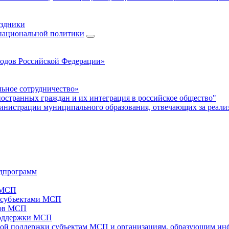
аздники
 национальной политики
родов Российской Федерации»
ьное сотрудничество»
ностранных граждан и их интеграция в российское общество"
нистрации муниципального образования, отвечающих за реали
дпрограмм
х МСП
х субъектами МСП
тов МСП
поддержки МСП
вой поддержки субъектам МСП и организациям, образующим ин