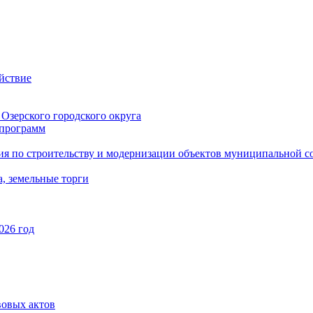
йствие
Озерского городского округа
программ
ия по строительству и модернизации объектов муниципальной с
, земельные торги
026 год
вовых актов