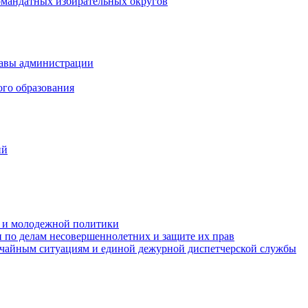
омандатных избирательных округов
лавы администрации
ого образования
ий
та и молодежной политики
 по делам несовершеннолетних и защите их прав
ычайным ситуациям и единой дежурной диспетчерской службы