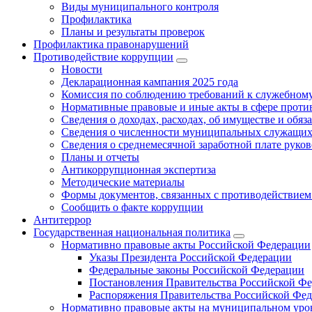
Виды муниципального контроля
Профилактика
Планы и результаты проверок
Профилактика правонарушений
Противодействие коррупции
Новости
Декларационная кампания 2025 года
Комиссия по соблюдению требований к служебному
Нормативные правовые и иные акты в сфере проти
Сведения о доходах, расходах, об имуществе и обяз
Сведения о численности муниципальных служащих и
Сведения о среднемесячной заработной плате рук
Планы и отчеты
Антикоррупционная экспертиза
Методические материалы
Формы документов, связанных с противодействием
Сообщить о факте коррупции
Антитеррор
Государственная национальная политика
Нормативно правовые акты Российской Федерации
Указы Президента Российской Федерации
Федеральные законы Российской Федерации
Постановления Правительства Российской Ф
Распоряжения Правительства Российской Фе
Нормативно правовые акты на муниципальном уров