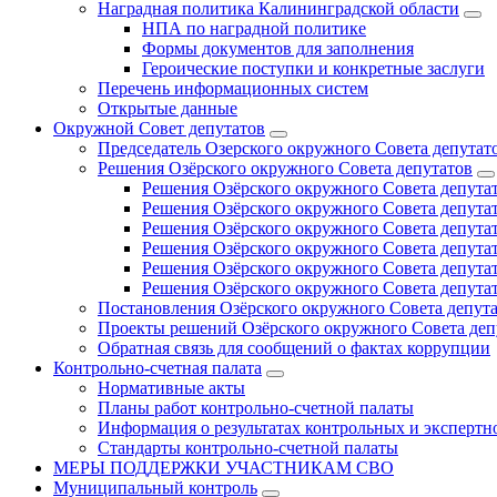
Наградная политика Калининградской области
НПА по наградной политике
Формы документов для заполнения
Героические поступки и конкретные заслуги
Перечень информационных систем
Открытые данные
Окружной Совет депутатов
Председатель Озерского окружного Совета депутат
Решения Озёрского окружного Совета депутатов
Решения Озёрского окружного Совета депутат
Решения Озёрского окружного Совета депутат
Решения Озёрского окружного Совета депутат
Решения Озёрского окружного Совета депутат
Решения Озёрского окружного Совета депутат
Решения Озёрского окружного Совета депутат
Постановления Озёрского окружного Совета депут
Проекты решений Озёрского окружного Совета деп
Обратная связь для сообщений о фактах коррупции
Контрольно-счетная палата
Нормативные акты
Планы работ контрольно-счетной палаты
Информация о результатах контрольных и экспертн
Стандарты контрольно-счетной палаты
МЕРЫ ПОДДЕРЖКИ УЧАСТНИКАМ СВО
Муниципальный контроль