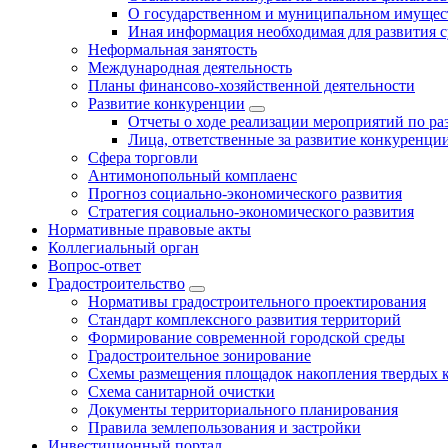
О государственном и муниципальном имущест
Иная информация необходимая для развития с
Неформальная занятость
Международная деятельность
Планы финансово-хозяйственной деятельности
Развитие конкуренции
Отчеты о ходе реализации мероприятий по р
Лица, ответственные за развитие конкуренци
Сфера торговли
Антимонопольный комплаенс
Прогноз социально-экономического развития
Стратегия социально-экономического развития
Нормативные правовые акты
Коллегиальный орган
Вопрос-ответ
Градостроительство
Нормативы градостроительного проектирования
Стандарт комплексного развития территорий
Формирование современной городской среды
Градостроительное зонирование
Схемы размещения площадок накопления твердых 
Схема санитарной очистки
Документы территориального планирования
Правила землепользования и застройки
Инвестиционный портал