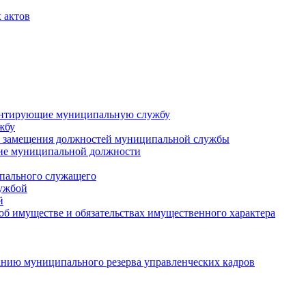
 актов
ментирующие муниципальную службу
жбу
 замещения должностей муниципальной службы
ние муниципальной должности
пального служащего
лужбой
й
 об имуществе и обязательствах имущественного характера
нию муниципального резерва управленческих кадров