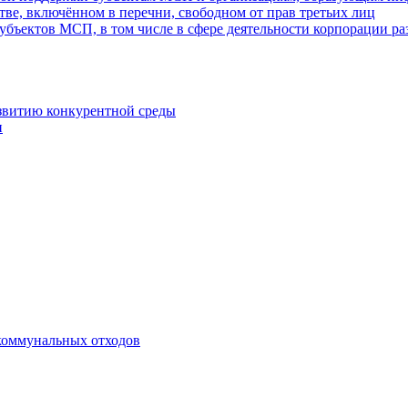
ве, включённом в перечни, свободном от прав третьих лиц
убъектов МСП, в том числе в сфере деятельности корпорации 
азвитию конкурентной среды
и
коммунальных отходов