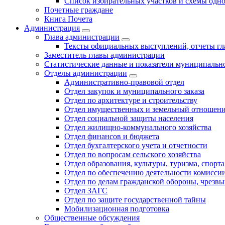
Список избирательных участков и схемы одн
Почетные граждане
Книга Почета
Администрация
Глава администрации
Тексты официальных выступлений, отчеты г
Заместитель главы администрации
Статистические данные и показатели муниципальн
Отделы администрации
Административно-правовой отдел
Отдел закупок и муниципального заказа
Отдел по архитектуре и строительству
Отдел имущественных и земельный отношен
Отдел социальной защиты населения
Отдел жилищно-коммунального хозяйства
Отдел финансов и бюджета
Отдел бухгалтерского учета и отчетности
Отдел по вопросам сельского хозяйства
Отдел образования, культуры, туризма, спор
Отдел по обеспечению деятельности комиссии
Отдел по делам гражданской обороны, чрезв
Отдел ЗАГС
Отдел по защите государственной тайны
Мобилизационная подготовка
Общественные обсуждения