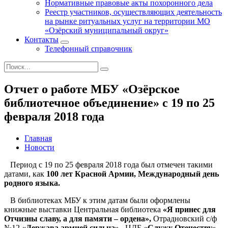
Нормативные правовые акты похоронного дела
Реестр участников, осуществляющих деятельность
на рынке ритуальных услуг на территории МО
«Озёрский муниципальный округ»
Контакты
Телефонный справочник
Отчет о работе МБУ «Озёрское
библиотечное объединение» с 19 по 25
февраля 2018 года
Главная
Новости
Период с 19 по 25 февраля 2018 года был отмечен такими
датами, как
100 лет Красной Армии, Международный день
родного языка.
В библиотеках МБУ к этим датам были оформлены
книжные выставки Центральная библиотека
«Я принес для
Отчизны славу, а для памяти – ордена»,
Отрадновский с/ф
№12
«Держава армией сильна»
, ЦДБ
«Служу Отечеству».