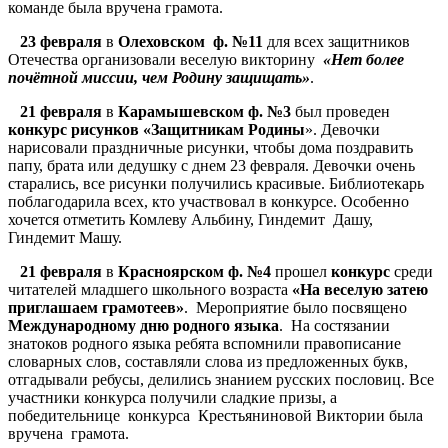
команде была вручена грамота.
23 февраля
в
Олеховском ф. №11
для всех защитников
Отечества организовали веселую викторину
«Нет более
почётной миссии, чем Родину защищать»
.
21 февраля
в
Карамышевском ф. №3
был проведен
конкурс рисунков «Защитникам Родины
». Девочки
нарисовали праздничные рисунки, чтобы дома поздравить
папу, брата или дедушку с днем 23 февраля. Девочки очень
старались, все рисунки получились красивые. Библиотекарь
поблагодарила всех, кто участвовал в конкурсе. Особенно
хочется отметить Комлеву Альбину, Гиндемит Дашу,
Гиндемит Машу.
21 февраля
в
Красноярском ф. №4
прошел
конкурс
среди
читателей младшего школьного возраста
«На веселую затею
приглашаем грамотеев»
. Мероприятие было посвящено
Международному дню родного языка
. На состязании
знатоков родного языка ребята вспомнили правописание
словарных слов, составляли слова из предложенных букв,
отгадывали ребусы, делились знанием русских пословиц. Все
участники конкурса получили сладкие призы, а
победительнице конкурса Крестьяниновой Виктории была
вручена грамота.