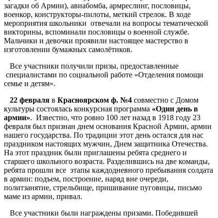
загадки об Армии), авиабомба, армреслинг, пословицы,
военкор, конструкторы-пилоты, меткий стрелок. В ходе
мероприятия школьники отвечали на вопросы тематической
викторины, вспоминали пословицы о военной службе.
Мальчики и девочки проявили настоящее мастерство в
изготовлении бумажных самолётиков.
Все участники получили призы, предоставленные
специалистами по социальной работе «Отделения помощи
семье и детям».
22 февраля
в
Красноярском ф. №4
совместно с Домом
культуры состоялась конкурсная программа
«Один день в
армии»
. Известно, что ровно 100 лет назад в 1918 году 23
февраля был признан днем основания Красной Армии, армии
нашего государства. По традиции этот день остался для нас
праздником настоящих мужчин, Днем защитника Отечества.
На этот праздник были приглашены ребята среднего и
старшего школьного возраста. Разделившись на две команды,
ребята прошли все этапы каждодневного пребывания солдата
в армии: подъем, построение, наряд вне очереди,
политзанятие, стрельбище, пришивание пуговицы, письмо
маме из армии, привал.
Все участники были награждены призами. Победившей