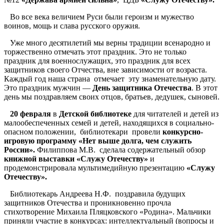
Во все века величием Руси были героизм и мужество
воинов, мощь и слава русского оружия.
Уже много десятилетий мы верны традиции всенародно и
торжественно отмечать этот праздник. Это не только
праздник для военнослужащих, это праздник для всех
защитников своего Отчества, вне зависимости от возраста.
Каждый год наша страна отмечает эту знаменательную дату.
Это праздник мужчин —
День защитника Отечества
. В этот
день мы поздравляем своих отцов, братьев, дедушек, сыновей.
20 февраля
в
Детской библиотеке
для читателей и детей из
малообеспеченных семей и детей, находящихся в социально-
опасном положении, библиотекари провели
конкурсно-
игровую программу «Нет выше долга, чем служить
России».
Филиппова М.В. сделала содержательный обзор
книжной выставки «Служу Отечеству»
и
продемонстрировала мультимедийную презентацию
«Служу
Отечеству».
Библиотекарь Андреева Н.Ф. поздравила будущих
защитников Отечества и проникновенно прочла
стихотворение Михаила Пляцковского «Родина». Мальчики
приняли участие в конкурсах: интеллектуальный (вопросы и