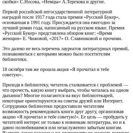
скобки» С.Носова, «Немцы» А.Терехова и другие.
Первой российской негосударственной литературной
наградой после 1917 года стала премия «Русский Букер»,
основанная в 1991 году. Присуждается она ежегодно за
лучший роман года, написанный на русском языке. Премия
«Русский Букер» представлена обзором книг: «Время
женщин» Е. Чижовой, «2017» О. Славниковой и прочими.
Это далеко не весь перечень лауреатов литературных премий,
познакомиться с которыми можно было посетителям
библиотеки.
18 октября там же прошла акция «Я прочитал и тебе
советую».
Приходя в библиотеку, читатель сталкивается с проблемой —
что прочесть, какую книгу выбрать, чтобы читалась на одном
дыхании? Многие полагаются на вкус библиотекарей,
некоторые ориентируются на советы друзей или Интернет.
Сотрудники библиотеки предоставили читателям
возможность рекомендовать книги друг другу, организовав
акцию «Я прочитал и тебе советую!». Ее цель — пробудить у
читателей интерес не только к новинкам литературы, но и к
давно полюбившимся или незаслуженно забытым книгам.
Выявить такие издания и по достоинству их оценить помогли