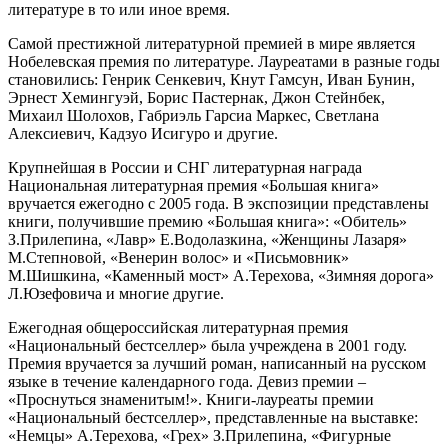
литературе в то или иное время.
Самой престижной литературной премией в мире является
Нобелевская премия по литературе. Лауреатами в разные годы
становились: Генрик Сенкевич, Кнут Гамсун, Иван Бунин,
Эрнест Хемингуэй, Борис Пастернак, Джон Стейнбек,
Михаил Шолохов, Габриэль Гарсиа Маркес, Светлана
Алексиевич, Кадзуо Исигуро и другие.
Крупнейшая в России и СНГ литературная награда
Национальная литературная премия «Большая книга»
вручается ежегодно с 2005 года. В экспозиции представлены
книги, получившие премию «Большая книга»: «Обитель»
З.Прилепина, «Лавр» Е.Водолазкина, «Женщины Лазаря»
М.Степновой, «Венерин волос» и «Письмовник»
М.Шишкина, «Каменный мост» А.Терехова, «Зимняя дорога»
Л.Юзефовича и многие другие.
Ежегодная общероссийская литературная премия
«Национальный бестселлер» была учреждена в 2001 году.
Премия вручается за лучший роман, написанный на русском
языке в течение календарного года. Девиз премии –
«Проснуться знаменитым!». Книги-лауреаты премии
«Национальный бестселлер», представленные на выставке:
«Немцы» А.Терехова, «Грех» З.Прилепина, «Фигурные