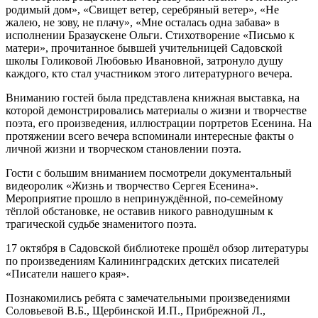
родимый дом», «Свищет ветер, серебряный ветер», «Не
жалею, не зову, не плачу», «Мне осталась одна забава» в
исполнении Бразаускене Ольги. Стихотворение «Письмо к
матери», прочитанное бывшей учительницей Садовской
школы Голиковой Любовью Ивановной, затронуло душу
каждого, кто стал участником этого литературного вечера.
Вниманию гостей была представлена книжная выставка, на
которой демонстрировались материалы о жизни и творчестве
поэта, его произведения, иллюстрации портретов Есенина. На
протяжении всего вечера вспоминали интересные факты о
личной жизни и творческом становлении поэта.
Гости с большим вниманием посмотрели документальный
видеоролик «Жизнь и творчество Сергея Есенина».
Мероприятие прошло в непринуждённой, по-семейному
тёплой обстановке, не оставив никого равнодушным к
трагической судьбе знаменитого поэта.
17 октября в Садовской библиотеке прошёл обзор литературы
по произведениям Калининградских детских писателей
«Писатели нашего края».
Познакомились ребята с замечательными произведениями
Соловьевой В.Б., Щербинской И.П., Прибрежной Л.,