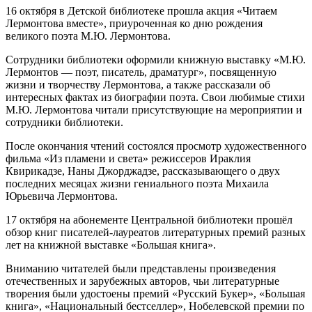
16 октября в Детской библиотеке прошла акция «Читаем
Лермонтова вместе», приуроченная ко дню рождения
великого поэта М.Ю. Лермонтова.
Сотрудники библиотеки оформили книжную выставку «М.Ю.
Лермонтов — поэт, писатель, драматург», посвященную
жизни и творчеству Лермонтова, а также рассказали об
интересных фактах из биографии поэта. Свои любимые стихи
М.Ю. Лермонтова читали присутствующие на мероприятии и
сотрудники библиотеки.
После окончания чтений состоялся просмотр художественного
фильма «Из пламени и света» режиссеров Ираклия
Квирикадзе, Наны Джорджадзе, рассказывающего о двух
последних месяцах жизни гениального поэта Михаила
Юрьевича Лермонтова.
17 октября на абонементе Центральной библиотеки прошёл
обзор книг писателей-лауреатов литературных премий разных
лет на книжной выставке «Большая книга».
Вниманию читателей были представлены произведения
отечественных и зарубежных авторов, чьи литературные
творения были удостоены премий «Русский Букер», «Большая
книга», «Национальный бестселлер», Нобелевской премии по