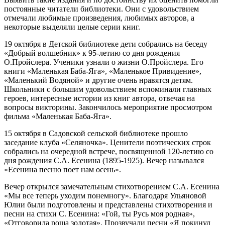
постоянные читатели библиотеки. Они с удовольствием
отмечали любимые произведения, любимых авторов, а
некоторые выделяли целые серии книг.
19 октября в Детской библиотеке дети собрались на беседу
«Добрый волшебник» к 95-летию со дня рождения
О.Пройслера. Ученики узнали о жизни О.Пройслера. Его
книги «Маленькая Баба-Яга», «Маленькое Привидение»,
«Маленький Водяной» и другие очень нравятся детям.
Школьники с большим удовольствием вспоминали главных
героев, интересные истории из книг автора, отвечая на
вопросы викторины. Закончилось мероприятие просмотром
фильма «Маленькая Баба-Яга».
15 октября в Садовской сельской библиотеке прошло
заседание клуба «Селяночка». Ценители поэтических строк
собрались на очередной встрече, посвященной 120-летию со
дня рождения С.А. Есенина (1895-1925). Вечер назывался
«Есенина песню поет нам осень».
Вечер открылся замечательным стихотворением С.А. Есенина
«Мы все теперь уходим понемногу». Благодаря Ульяновой
Юлии были подготовлены и представлены стихотворения и
песни на стихи С. Есенина: «Гой, ты Русь моя родная»,
«Отговорила роща золотая». Прозвучали песни «Я покинул