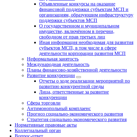
Объявленные конкурсы на оказание
финансовой поддержки субъектам МСП и
организациям, образующим инфраструктуру
поддержки субъектов МСП
О государственном и муниципальном
имуществе, включённом в перечни,
свободном от прав третьих лиц
Иная информация необходимая для развития
субъектов МСП, в том числе в сфере
деятельности корпорации развития МСП
Неформальная занятость
Международная деятельность
Планы финансово-хозяйственной деятельности
Развитие конкуренции
Отчеты о ходе реализации мероприятий по
развитию конкурентной среды
Лица, ответственные за развитие
конкуренции
Сфера торговли
Антимонопольный комплаенс
Прогноз социально-экономического развития
Стратегия социально-экономического развития
Нормативные правовые акты
Коллегиальный орган
Вопрос-ответ