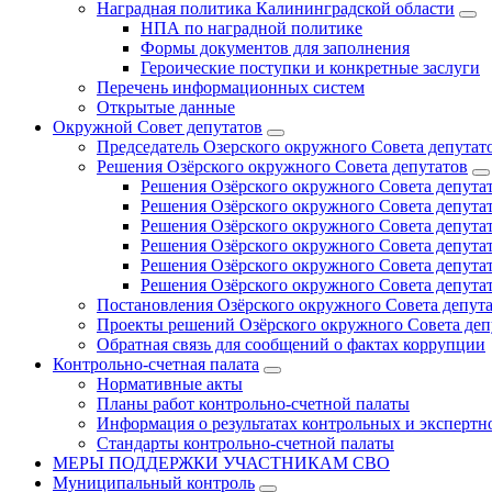
Наградная политика Калининградской области
НПА по наградной политике
Формы документов для заполнения
Героические поступки и конкретные заслуги
Перечень информационных систем
Открытые данные
Окружной Совет депутатов
Председатель Озерского окружного Совета депутат
Решения Озёрского окружного Совета депутатов
Решения Озёрского окружного Совета депутат
Решения Озёрского окружного Совета депутат
Решения Озёрского окружного Совета депутат
Решения Озёрского окружного Совета депутат
Решения Озёрского окружного Совета депутат
Решения Озёрского окружного Совета депутат
Постановления Озёрского окружного Совета депут
Проекты решений Озёрского окружного Совета деп
Обратная связь для сообщений о фактах коррупции
Контрольно-счетная палата
Нормативные акты
Планы работ контрольно-счетной палаты
Информация о результатах контрольных и экспертн
Стандарты контрольно-счетной палаты
МЕРЫ ПОДДЕРЖКИ УЧАСТНИКАМ СВО
Муниципальный контроль