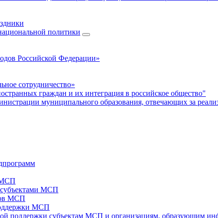
аздники
 национальной политики
родов Российской Федерации»
ьное сотрудничество»
ностранных граждан и их интеграция в российское общество"
нистрации муниципального образования, отвечающих за реали
дпрограмм
х МСП
х субъектами МСП
тов МСП
поддержки МСП
вой поддержки субъектам МСП и организациям, образующим ин