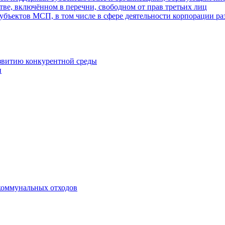
ве, включённом в перечни, свободном от прав третьих лиц
убъектов МСП, в том числе в сфере деятельности корпорации 
азвитию конкурентной среды
и
коммунальных отходов