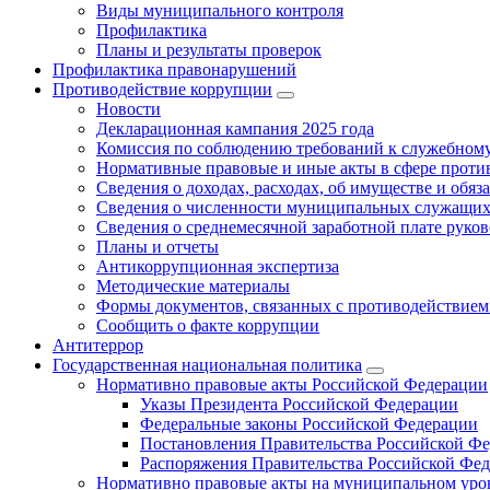
Виды муниципального контроля
Профилактика
Планы и результаты проверок
Профилактика правонарушений
Противодействие коррупции
Новости
Декларационная кампания 2025 года
Комиссия по соблюдению требований к служебному
Нормативные правовые и иные акты в сфере проти
Сведения о доходах, расходах, об имуществе и обяз
Сведения о численности муниципальных служащих и
Сведения о среднемесячной заработной плате рук
Планы и отчеты
Антикоррупционная экспертиза
Методические материалы
Формы документов, связанных с противодействием
Сообщить о факте коррупции
Антитеррор
Государственная национальная политика
Нормативно правовые акты Российской Федерации
Указы Президента Российской Федерации
Федеральные законы Российской Федерации
Постановления Правительства Российской Ф
Распоряжения Правительства Российской Фе
Нормативно правовые акты на муниципальном уров