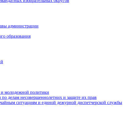
омандатных избирательных округов
лавы администрации
ого образования
ий
та и молодежной политики
 по делам несовершеннолетних и защите их прав
ычайным ситуациям и единой дежурной диспетчерской службы