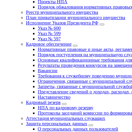
Проекты НПА
Порядок обжалования нормативных правовых
Реестр муниципального имущества
План приватизации муниципального имущества
Исполнение Указов Президента РФ
Указ № 600
Указ № 599
Указ № 597
Кадровое обеспечение
Нормативные правовые и иные акты, регла
Порядок поступления на муниципальную слу
Основные квалификационные требования для
Результаты проведения конкурсов на замеще
Вакансии
Требования к служебному поведению муници
Ограничения, связанные с муниципальной с
Запреты, связанные с муниципальной службо
Представление сведений о доходах, расходах,
Наставничество
Кадровый резерв
НПА по кадровому резерву
Протоколы заседаний комиссии по формирова
Аттестация муниципальных служащих
Защита персональных данных
О персональных данных пользователей