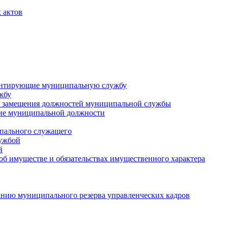
 актов
ментирующие муниципальную службу
жбу
 замещения должностей муниципальной службы
ние муниципальной должности
пального служащего
лужбой
й
 об имуществе и обязательствах имущественного характера
нию муниципального резерва управленческих кадров