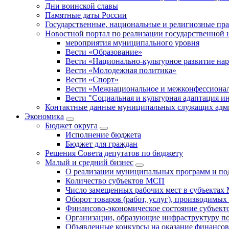
Дни воинской славы
Памятные даты России
Государственные, национальные и религиозные пр
Новостной портал по реализации государственной
мероприятия муниципального уровня
Вести «Образование»
Вести «Национально-культурное развитие на
Вести «Молодежная политика»
Вести «Спорт»
Вести «Межнациональное и межконфессионал
Вести "Социальная и культурная адаптация и
Контактные данные муниципальных служащих адми
Экономика
Бюджет округa
Исполнение бюджета
Бюджет для граждан
Решения Совета депутатов по бюджету
Малый и средний бизнес
О реализации муниципальных программ и по
Количество субъектов МСП
Число замещенных рабочих мест в субъекта
Оборот товаров (работ, услуг), производимы
Финансово-экономическое состояние субъек
Организации, образующие инфраструктуру 
Объявленные конкурсы на оказание финансо