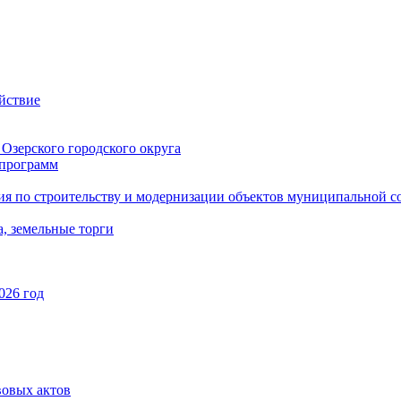
йствие
Озерского городского округа
программ
ия по строительству и модернизации объектов муниципальной с
, земельные торги
026 год
вовых актов