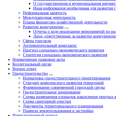
О государственном и муниципальном имущест
Иная информация необходимая для развития с
Неформальная занятость
Международная деятельность
Планы финансово-хозяйственной деятельности
Развитие конкуренции
Отчеты о ходе реализации мероприятий по р
Лица, ответственные за развитие конкуренци
Сфера торговли
Антимонопольный комплаенс
Прогноз социально-экономического развития
Стратегия социально-экономического развития
Нормативные правовые акты
Коллегиальный орган
Вопрос-ответ
Градостроительство
Нормативы градостроительного проектирования
Стандарт комплексного развития территорий
Формирование современной городской среды
Градостроительное зонирование
Схемы размещения площадок накопления твердых 
Схема санитарной очистки
Документы территориального планирования
Правила землепользования и застройки
Инвестиционный портал