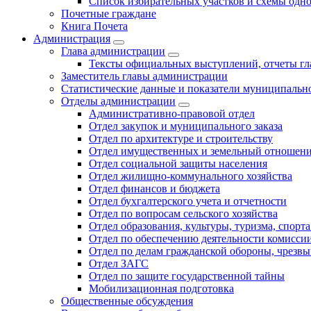
Список избирательных участков и схемы одн
Почетные граждане
Книга Почета
Администрация
Глава администрации
Тексты официальных выступлений, отчеты г
Заместитель главы администрации
Статистические данные и показатели муниципальн
Отделы администрации
Административно-правовой отдел
Отдел закупок и муниципального заказа
Отдел по архитектуре и строительству
Отдел имущественных и земельный отношен
Отдел социальной защиты населения
Отдел жилищно-коммунального хозяйства
Отдел финансов и бюджета
Отдел бухгалтерского учета и отчетности
Отдел по вопросам сельского хозяйства
Отдел образования, культуры, туризма, спор
Отдел по обеспечению деятельности комиссии
Отдел по делам гражданской обороны, чрезв
Отдел ЗАГС
Отдел по защите государственной тайны
Мобилизационная подготовка
Общественные обсуждения