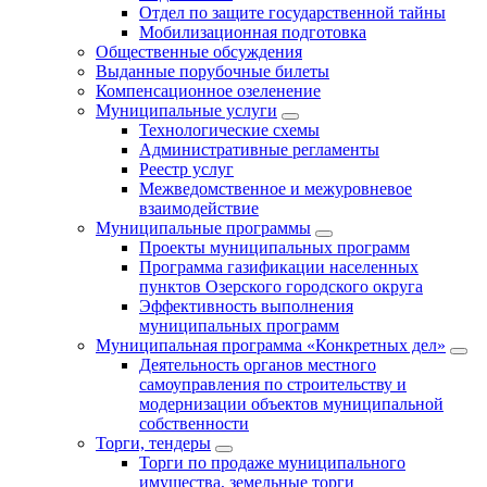
Отдел по защите государственной тайны
Мобилизационная подготовка
Общественные обсуждения
Выданные порубочные билеты
Компенсационное озеленение
Муниципальные услуги
Технологические схемы
Административные регламенты
Реестр услуг
Межведомственное и межуровневое
взаимодействие
Муниципальные программы
Проекты муниципальных программ
Программа газификации населенных
пунктов Озерского городского округа
Эффективность выполнения
муниципальных программ
Муниципальная программа «Конкретных дел»
Деятельность органов местного
самоуправления по строительству и
модернизации объектов муниципальной
собственности
Торги, тендеры
Торги по продаже муниципального
имущества, земельные торги