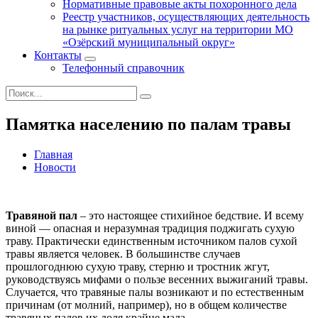
Нормативные правовые акты похоронного дела
Реестр участников, осуществляющих деятельность
на рынке ритуальных услуг на территории МО
«Озёрский муниципальный округ»
Контакты
Телефонный справочник
Памятка населению по палам травы
Главная
Новости
Травяной пал
– это настоящее стихийное бедствие. И всему
виной — опасная и неразумная традиция поджигать сухую
траву. Практически единственным источником палов сухой
травы является человек. В большинстве случаев
прошлогоднюю сухую траву, стерню и тростник жгут,
руководствуясь мифами о пользе весенних выжиганий травы.
Случается, что травяные палы возникают и по естественным
причинам (от молний, например), но в общем количестве
травяных палов их доля крайне мала.