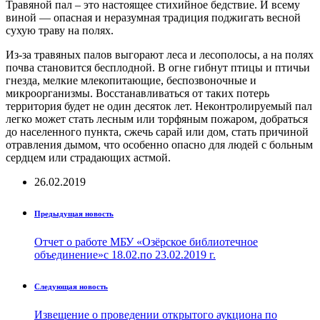
Травяной пал – это настоящее стихийное бедствие. И всему
виной — опасная и неразумная традиция поджигать весной
сухую траву на полях.
Из-за травяных палов выгорают леса и лесополосы, а на полях
почва становится бесплодной. В огне гибнут птицы и птичьи
гнезда, мелкие млекопитающие, беспозвоночные и
микроорганизмы. Восстанавливаться от таких потерь
территория будет не один десяток лет. Неконтролируемый пал
легко может стать лесным или торфяным пожаром, добраться
до населенного пункта, сжечь сарай или дом, стать причиной
отравления дымом, что особенно опасно для людей с больным
сердцем или страдающих астмой.
26.02.2019
Предыдущая новость
Отчет о работе МБУ «Озёрское библиотечное
объединение»с 18.02.по 23.02.2019 г.
Следующая новость
Извещение о проведении открытого аукциона по