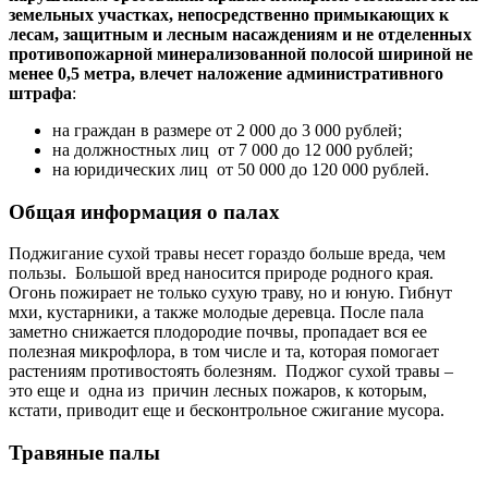
земельных участках, непосредственно примыкающих к
лесам, защитным и лесным насаждениям и не отделенных
противопожарной минерализованной полосой шириной не
менее 0,5 метра, влечет наложение административного
штрафа
:
на граждан в размере от 2 000 до 3 000 рублей;
на должностных лиц от 7 000 до 12 000 рублей;
на юридических лиц от 50 000 до 120 000 рублей.
Общая информация о палах
Поджигание сухой травы несет гораздо больше вреда, чем
пользы. Большой вред наносится природе родного края.
Огонь пожирает не только сухую траву, но и юную. Гибнут
мхи, кустарники, а также молодые деревца. После пала
заметно снижается плодородие почвы, пропадает вся ее
полезная микрофлора, в том числе и та, которая помогает
растениям противостоять болезням. Поджог сухой травы –
это еще и одна из причин лесных пожаров, к которым,
кстати, приводит еще и бесконтрольное сжигание мусора.
Травяные палы