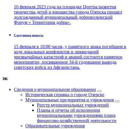
10 февраля 2023 года на площадке Центра развития
творчества детей и юношества города Озерска прошел
долгожданный муниципальный добровольческий
Форум « Территория добра».
Следующая новость
15 февраля в 10:00 часов, у памятного знака погибшим в
ходе локальных конфликтов и ликвидаций
чрезвычайных катастроф и аварий состоится памятное
мероприятие, посвященное 34-й годовщине вывода
советских войск из Афганистана.
эк
Сведения о муниципальном образовании
Историческая справка о городе Озерске
Муниципальные предприятия и учреждения
Реестр муниципальных учреждений
Планы и отчеты об исполнении
муниципальными учреждениями плана
финансово-хозяйственной деятельности
Образовательные учреждения