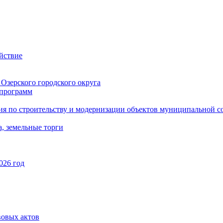
йствие
Озерского городского округа
программ
ия по строительству и модернизации объектов муниципальной с
, земельные торги
026 год
вовых актов