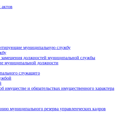
 актов
ментирующие муниципальную службу
жбу
 замещения должностей муниципальной службы
ние муниципальной должности
пального служащего
лужбой
й
 об имуществе и обязательствах имущественного характера
нию муниципального резерва управленческих кадров