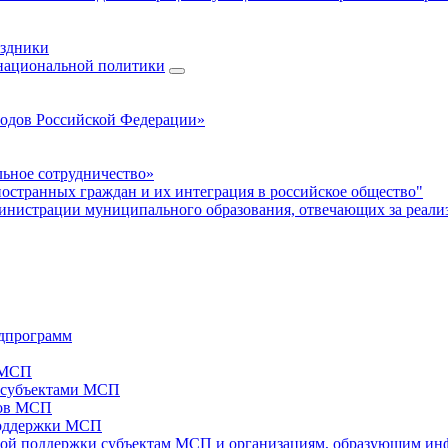
аздники
 национальной политики
родов Российской Федерации»
ьное сотрудничество»
ностранных граждан и их интеграция в российское общество"
нистрации муниципального образования, отвечающих за реали
дпрограмм
х МСП
х субъектами МСП
тов МСП
поддержки МСП
вой поддержки субъектам МСП и организациям, образующим ин