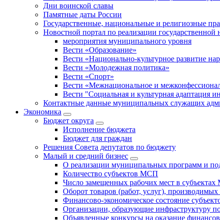
Дни воинской славы
Памятные даты России
Государственные, национальные и религиозные пр
Новостной портал по реализации государственной
мероприятия муниципального уровня
Вести «Образование»
Вести «Национально-культурное развитие на
Вести «Молодежная политика»
Вести «Спорт»
Вести «Межнациональное и межконфессионал
Вести "Социальная и культурная адаптация и
Контактные данные муниципальных служащих адми
Экономика
Бюджет округa
Исполнение бюджета
Бюджет для граждан
Решения Совета депутатов по бюджету
Малый и средний бизнес
О реализации муниципальных программ и по
Количество субъектов МСП
Число замещенных рабочих мест в субъекта
Оборот товаров (работ, услуг), производимы
Финансово-экономическое состояние субъек
Организации, образующие инфраструктуру 
Объявленные конкурсы на оказание финансо