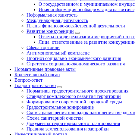
О государственном и муниципальном имущест
Иная информация необходимая для развития с
Неформальная занятость
Международная деятельность
Планы финансово-хозяйственной деятельности
Развитие конкуренции
Отчеты о ходе реализации мероприятий по р
Лица, ответственные за развитие конкуренци
Сфера торговли
Антимонопольный комплаенс
Прогноз социально-экономического развития
Стратегия социально-экономического развития
Нормативные правовые акты
Коллегиальный орган
Вопрос-ответ
Градостроительство
Нормативы градостроительного проектирования
Стандарт комплексного развития территорий
Формирование современной городской среды
Градостроительное зонирование
Схемы размещения площадок накопления твердых 
Схема санитарной очистки
Документы территориального планирования
Правила землепользования и застройки
Инвестиционный портал