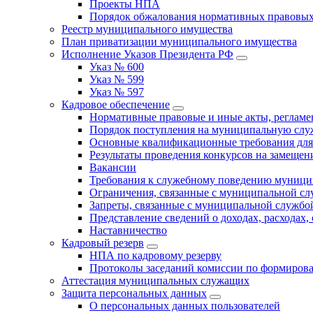
Проекты НПА
Порядок обжалования нормативных правовых
Реестр муниципального имущества
План приватизации муниципального имущества
Исполнение Указов Президента РФ
Указ № 600
Указ № 599
Указ № 597
Кадровое обеспечение
Нормативные правовые и иные акты, регла
Порядок поступления на муниципальную слу
Основные квалификационные требования для
Результаты проведения конкурсов на замеще
Вакансии
Требования к служебному поведению муници
Ограничения, связанные с муниципальной с
Запреты, связанные с муниципальной службо
Представление сведений о доходах, расходах,
Наставничество
Кадровый резерв
НПА по кадровому резерву
Протоколы заседаний комиссии по формирова
Аттестация муниципальных служащих
Защита персональных данных
О персональных данных пользователей