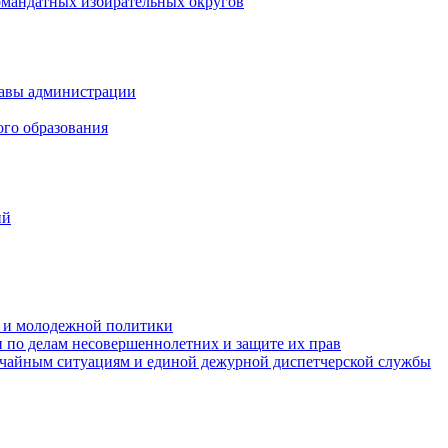
омандатных избирательных округов
лавы администрации
ого образования
ий
та и молодежной политики
 по делам несовершеннолетних и защите их прав
ычайным ситуациям и единой дежурной диспетчерской службы