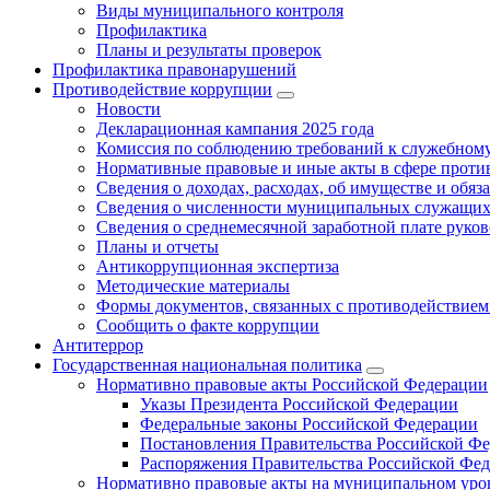
Виды муниципального контроля
Профилактика
Планы и результаты проверок
Профилактика правонарушений
Противодействие коррупции
Новости
Декларационная кампания 2025 года
Комиссия по соблюдению требований к служебному
Нормативные правовые и иные акты в сфере проти
Сведения о доходах, расходах, об имуществе и обяз
Сведения о численности муниципальных служащих и
Сведения о среднемесячной заработной плате рук
Планы и отчеты
Антикоррупционная экспертиза
Методические материалы
Формы документов, связанных с противодействием
Сообщить о факте коррупции
Антитеррор
Государственная национальная политика
Нормативно правовые акты Российской Федерации
Указы Президента Российской Федерации
Федеральные законы Российской Федерации
Постановления Правительства Российской Ф
Распоряжения Правительства Российской Фе
Нормативно правовые акты на муниципальном уров