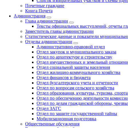
Список избирательных участков и схемы одн
Почетные граждане
Книга Почета
Администрация
Глава администрации
Тексты официальных выступлений, отчеты г
Заместитель главы администрации
Статистические данные и показатели муниципальн
Отделы администрации
Административно-правовой отдел
Отдел закупок и муниципального заказа
Отдел по архитектуре и строительству
Отдел имущественных и земельный отношен
Отдел социальной защиты населения
Отдел жилищно-коммунального хозяйства
Отдел финансов и бюджета
Отдел бухгалтерского учета и отчетности
Отдел по вопросам сельского хозяйства
Отдел образования, культуры, туризма, спор
Отдел по обеспечению деятельности комиссии
Отдел по делам гражданской обороны, чрезв
Отдел ЗАГС
Отдел по защите государственной тайны
Мобилизационная подготовка
Общественные обсуждения