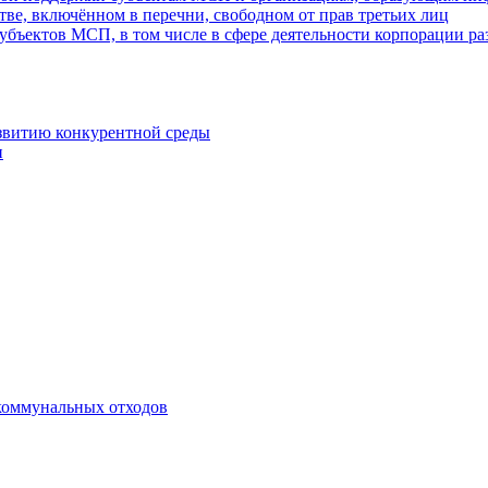
ве, включённом в перечни, свободном от прав третьих лиц
убъектов МСП, в том числе в сфере деятельности корпорации 
азвитию конкурентной среды
и
коммунальных отходов