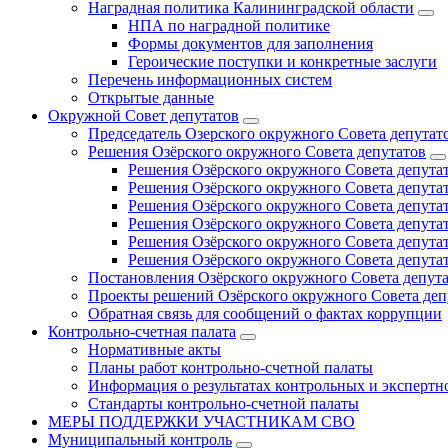
Наградная политика Калининградской области
НПА по наградной политике
Формы документов для заполнения
Героические поступки и конкретные заслуги
Перечень информационных систем
Открытые данные
Окружной Совет депутатов
Председатель Озерского окружного Совета депутат
Решения Озёрского окружного Совета депутатов
Решения Озёрского окружного Совета депутат
Решения Озёрского окружного Совета депутат
Решения Озёрского окружного Совета депутат
Решения Озёрского окружного Совета депутат
Решения Озёрского окружного Совета депутат
Решения Озёрского окружного Совета депутат
Постановления Озёрского окружного Совета депут
Проекты решений Озёрского окружного Совета деп
Обратная связь для сообщений о фактах коррупции
Контрольно-счетная палата
Нормативные акты
Планы работ контрольно-счетной палаты
Информация о результатах контрольных и экспертн
Стандарты контрольно-счетной палаты
МЕРЫ ПОДДЕРЖКИ УЧАСТНИКАМ СВО
Муниципальный контроль