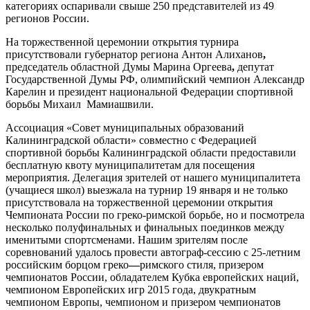
категориях оспаривали свыше 250 представителей из 49
регионов России.
На торжественной церемонии открытия турнира
присутствовали губернатор региона Антон Алиханов
,
председатель областной Думы Марина Оргеева
,
депутат
Государственной Думы РФ, олимпийский чемпион Александр
Карелин и президент национальной Федерации спортивной
борьбы Михаил Мамиашвили.
Ассоциация «Совет муниципальных образований
Калининградской области» совместно с Федерацией
спортивной борьбы Калининградской области предоставили
бесплатную квоту муниципалитетам для посещения
мероприятия. Делегация зрителей от нашего муниципалитета
(учащиеся школ) выезжала на турнир 19 января и не только
присутствовала на торжественной церемонии открытия
Чемпионата России по греко-римской борьбе, но и посмотрела
несколько полуфинальных и финальных поединков между
именитыми спортсменами. Нашим зрителям после
соревнований удалось провести автограф-сессию с 25-летним
российским борцом греко
—
римского стиля, призером
чемпионатов России, обладателем Кубка европейских наций,
чемпионом Европейских игр 2015 года, двукратным
чемпионом Европы, чемпионом и призером чемпионатов