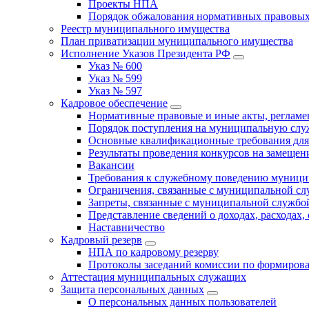
Проекты НПА
Порядок обжалования нормативных правовых
Реестр муниципального имущества
План приватизации муниципального имущества
Исполнение Указов Президента РФ
Указ № 600
Указ № 599
Указ № 597
Кадровое обеспечение
Нормативные правовые и иные акты, регла
Порядок поступления на муниципальную слу
Основные квалификационные требования для
Результаты проведения конкурсов на замеще
Вакансии
Требования к служебному поведению муници
Ограничения, связанные с муниципальной с
Запреты, связанные с муниципальной службо
Представление сведений о доходах, расходах,
Наставничество
Кадровый резерв
НПА по кадровому резерву
Протоколы заседаний комиссии по формирова
Аттестация муниципальных служащих
Защита персональных данных
О персональных данных пользователей