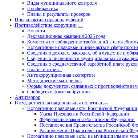
Виды муниципального контроля
Профилактика
Планы и результаты проверок
Профилактика правонарушений
Противодействие коррупции
Новости
Декларационная кампания 2025 года
Комиссия по соблюдению требований к служебному
Нормативные правовые и иные акты в сфере проти
Сведения о доходах, расходах, об имуществе и обяз
Сведения о численности муниципальных служащих и
Сведения о среднемесячной заработной плате рук
Планы и отчеты
Антикоррупционная экспертиза
Методические материалы
Формы документов, связанных с противодействием
Сообщить о факте коррупции
Антитеррор
Государственная национальная политика
Нормативно правовые акты Российской Федерации
Указы Президента Российской Федерации
Федеральные законы Российской Федерации
Постановления Правительства Российской Ф
Распоряжения Правительства Российской Фе
Нормативно правовые акты на муниципальном уров