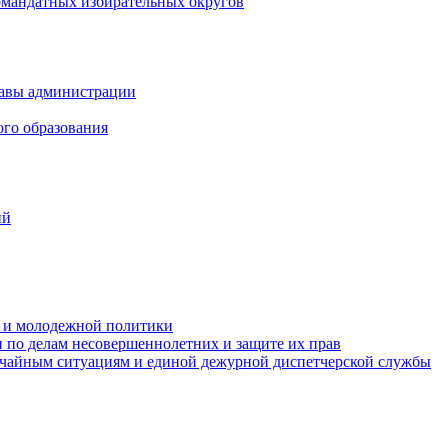
омандатных избирательных округов
лавы администрации
ого образования
ий
та и молодежной политики
 по делам несовершеннолетних и защите их прав
ычайным ситуациям и единой дежурной диспетчерской службы