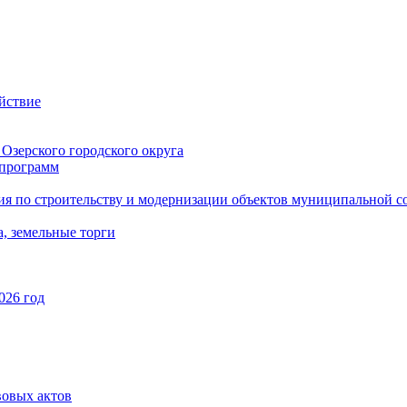
йствие
Озерского городского округа
программ
ия по строительству и модернизации объектов муниципальной с
, земельные торги
026 год
вовых актов