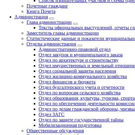
Список избирательных участков и схемы одн
Почетные граждане
Книга Почета
Администрация
Глава администрации
Тексты официальных выступлений, отчеты г
Заместитель главы администрации
Статистические данные и показатели муниципальн
Отделы администрации
Административно-правовой отдел
Отдел закупок и муниципального заказа
Отдел по архитектуре и строительству
Отдел имущественных и земельный отношен
Отдел социальной защиты населения
Отдел жилищно-коммунального хозяйства
Отдел финансов и бюджета
Отдел бухгалтерского учета и отчетности
Отдел по вопросам сельского хозяйства
Отдел образования, культуры, туризма, спор
Отдел по обеспечению деятельности комиссии
Отдел по делам гражданской обороны, чрезв
Отдел ЗАГС
Отдел по защите государственной тайны
Мобилизационная подготовка
Общественные обсуждения