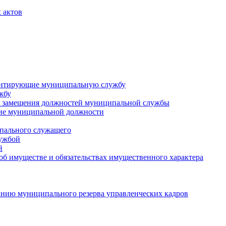
 актов
ментирующие муниципальную службу
жбу
 замещения должностей муниципальной службы
ние муниципальной должности
пального служащего
лужбой
й
 об имуществе и обязательствах имущественного характера
нию муниципального резерва управленческих кадров