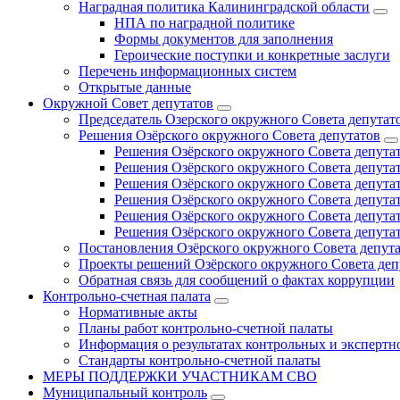
Наградная политика Калининградской области
НПА по наградной политике
Формы документов для заполнения
Героические поступки и конкретные заслуги
Перечень информационных систем
Открытые данные
Окружной Совет депутатов
Председатель Озерского окружного Совета депутат
Решения Озёрского окружного Совета депутатов
Решения Озёрского окружного Совета депутат
Решения Озёрского окружного Совета депутат
Решения Озёрского окружного Совета депутат
Решения Озёрского окружного Совета депутат
Решения Озёрского окружного Совета депутат
Решения Озёрского окружного Совета депутат
Постановления Озёрского окружного Совета депут
Проекты решений Озёрского окружного Совета деп
Обратная связь для сообщений о фактах коррупции
Контрольно-счетная палата
Нормативные акты
Планы работ контрольно-счетной палаты
Информация о результатах контрольных и экспертн
Стандарты контрольно-счетной палаты
МЕРЫ ПОДДЕРЖКИ УЧАСТНИКАМ СВО
Муниципальный контроль