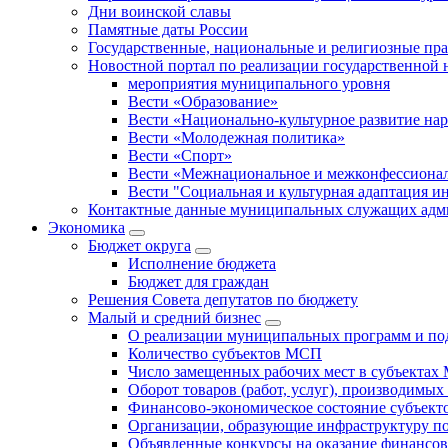
Дни воинской славы
Памятные даты России
Государственные, национальные и религиозные пр
Новостной портал по реализации государственной
мероприятия муниципального уровня
Вести «Образование»
Вести «Национально-культурное развитие на
Вести «Молодежная политика»
Вести «Спорт»
Вести «Межнациональное и межконфессионал
Вести "Социальная и культурная адаптация и
Контактные данные муниципальных служащих адми
Экономика
Бюджет округa
Исполнение бюджета
Бюджет для граждан
Решения Совета депутатов по бюджету
Малый и средний бизнес
О реализации муниципальных программ и по
Количество субъектов МСП
Число замещенных рабочих мест в субъекта
Оборот товаров (работ, услуг), производимы
Финансово-экономическое состояние субъек
Организации, образующие инфраструктуру 
Объявленные конкурсы на оказание финансо