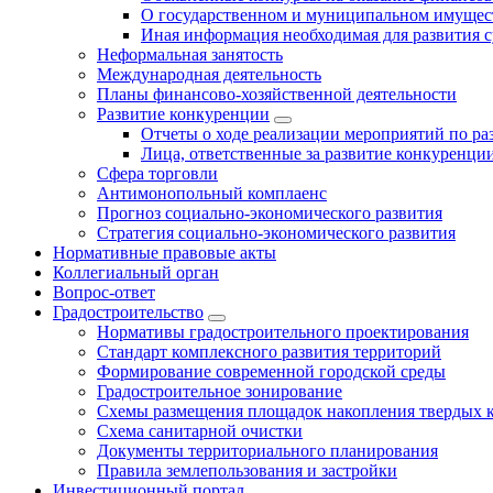
О государственном и муниципальном имущест
Иная информация необходимая для развития с
Неформальная занятость
Международная деятельность
Планы финансово-хозяйственной деятельности
Развитие конкуренции
Отчеты о ходе реализации мероприятий по р
Лица, ответственные за развитие конкуренци
Сфера торговли
Антимонопольный комплаенс
Прогноз социально-экономического развития
Стратегия социально-экономического развития
Нормативные правовые акты
Коллегиальный орган
Вопрос-ответ
Градостроительство
Нормативы градостроительного проектирования
Стандарт комплексного развития территорий
Формирование современной городской среды
Градостроительное зонирование
Схемы размещения площадок накопления твердых 
Схема санитарной очистки
Документы территориального планирования
Правила землепользования и застройки
Инвестиционный портал