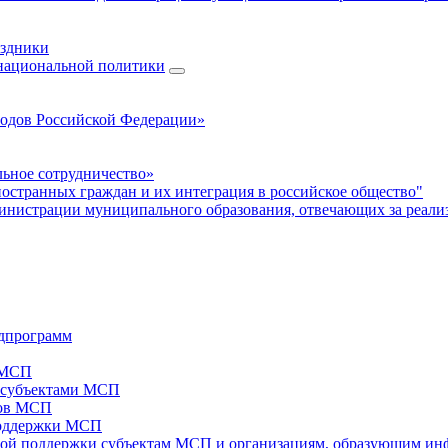
аздники
 национальной политики
родов Российской Федерации»
ьное сотрудничество»
ностранных граждан и их интеграция в российское общество"
нистрации муниципального образования, отвечающих за реали
дпрограмм
х МСП
х субъектами МСП
тов МСП
поддержки МСП
вой поддержки субъектам МСП и организациям, образующим ин