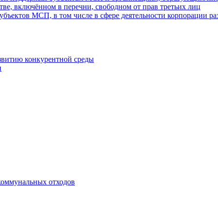
ве, включённом в перечни, свободном от прав третьих лиц
убъектов МСП, в том числе в сфере деятельности корпорации 
азвитию конкурентной среды
и
коммунальных отходов