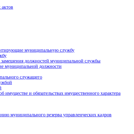
 актов
ментирующие муниципальную службу
жбу
 замещения должностей муниципальной службы
ние муниципальной должности
пального служащего
лужбой
й
 об имуществе и обязательствах имущественного характера
нию муниципального резерва управленческих кадров