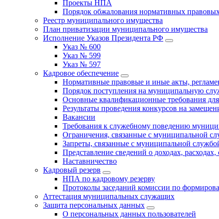
Проекты НПА
Порядок обжалования нормативных правовых
Реестр муниципального имущества
План приватизации муниципального имущества
Исполнение Указов Президента РФ
Указ № 600
Указ № 599
Указ № 597
Кадровое обеспечение
Нормативные правовые и иные акты, регла
Порядок поступления на муниципальную слу
Основные квалификационные требования для
Результаты проведения конкурсов на замеще
Вакансии
Требования к служебному поведению муници
Ограничения, связанные с муниципальной с
Запреты, связанные с муниципальной службо
Представление сведений о доходах, расходах,
Наставничество
Кадровый резерв
НПА по кадровому резерву
Протоколы заседаний комиссии по формирова
Аттестация муниципальных служащих
Защита персональных данных
О персональных данных пользователей