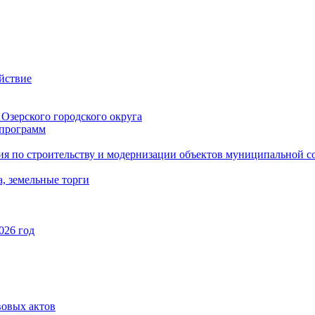
йствие
Озерского городского округа
программ
ия по строительству и модернизации объектов муниципальной с
, земельные торги
026 год
вовых актов