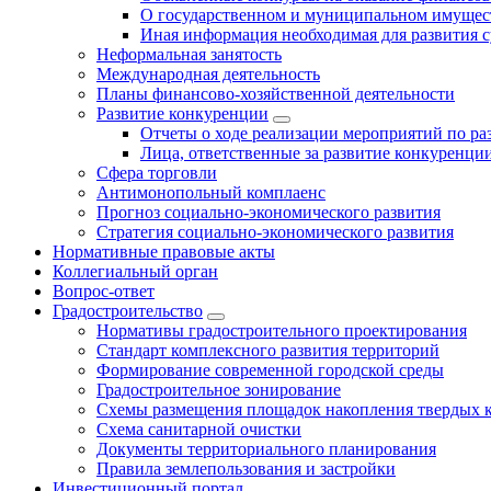
О государственном и муниципальном имущест
Иная информация необходимая для развития с
Неформальная занятость
Международная деятельность
Планы финансово-хозяйственной деятельности
Развитие конкуренции
Отчеты о ходе реализации мероприятий по р
Лица, ответственные за развитие конкуренци
Сфера торговли
Антимонопольный комплаенс
Прогноз социально-экономического развития
Стратегия социально-экономического развития
Нормативные правовые акты
Коллегиальный орган
Вопрос-ответ
Градостроительство
Нормативы градостроительного проектирования
Стандарт комплексного развития территорий
Формирование современной городской среды
Градостроительное зонирование
Схемы размещения площадок накопления твердых 
Схема санитарной очистки
Документы территориального планирования
Правила землепользования и застройки
Инвестиционный портал