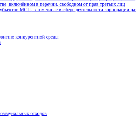
ве, включённом в перечни, свободном от прав третьих лиц
убъектов МСП, в том числе в сфере деятельности корпорации 
азвитию конкурентной среды
и
коммунальных отходов