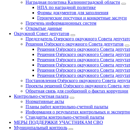
Наградная политика Калининградской области
НПА по наградной политике
Формы документов для заполнения
Героические поступки и конкретные заслуги
Перечень информационных систем
Открытые данные
Окружной Совет депутатов
Председатель Озерского окружного Совета депутат
Решения Озёрского окружного Совета депутатов
Решения Озёрского окружного Совета депутат
Решения Озёрского окружного Совета депутат
Решения Озёрского окружного Совета депутат
Решения Озёрского окружного Совета депутат
Решения Озёрского окружного Совета депутат
Решения Озёрского окружного Совета депутат
Постановления Озёрского окружного Совета депут
Проекты решений Озёрского окружного Совета деп
Обратная связь для сообщений о фактах коррупции
Контрольно-счетная палата
Нормативные акты
Планы работ контрольно-счетной палаты
Информация о результатах контрольных и экспертн
Стандарты контрольно-счетной палаты
МЕРЫ ПОДДЕРЖКИ УЧАСТНИКАМ СВО
Муниципальный контроль