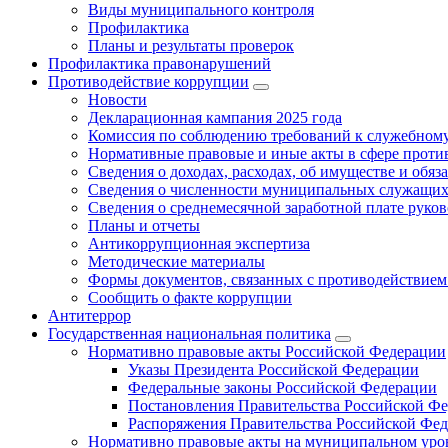
Виды муниципального контроля
Профилактика
Планы и результаты проверок
Профилактика правонарушений
Противодействие коррупции
Новости
Декларационная кампания 2025 года
Комиссия по соблюдению требований к служебному
Нормативные правовые и иные акты в сфере проти
Сведения о доходах, расходах, об имуществе и обяз
Сведения о численности муниципальных служащих и
Сведения о среднемесячной заработной плате рук
Планы и отчеты
Антикоррупционная экспертиза
Методические материалы
Формы документов, связанных с противодействием
Сообщить о факте коррупции
Антитеррор
Государственная национальная политика
Нормативно правовые акты Российской Федерации
Указы Президента Российской Федерации
Федеральные законы Российской Федерации
Постановления Правительства Российской Ф
Распоряжения Правительства Российской Фе
Нормативно правовые акты на муниципальном уров