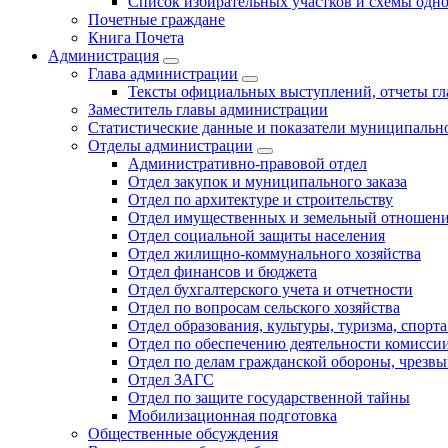
Список избирательных участков и схемы одн
Почетные граждане
Книга Почета
Администрация
Глава администрации
Тексты официальных выступлений, отчеты г
Заместитель главы администрации
Статистические данные и показатели муниципальн
Отделы администрации
Административно-правовой отдел
Отдел закупок и муниципального заказа
Отдел по архитектуре и строительству
Отдел имущественных и земельный отношен
Отдел социальной защиты населения
Отдел жилищно-коммунального хозяйства
Отдел финансов и бюджета
Отдел бухгалтерского учета и отчетности
Отдел по вопросам сельского хозяйства
Отдел образования, культуры, туризма, спор
Отдел по обеспечению деятельности комиссии
Отдел по делам гражданской обороны, чрезв
Отдел ЗАГС
Отдел по защите государственной тайны
Мобилизационная подготовка
Общественные обсуждения