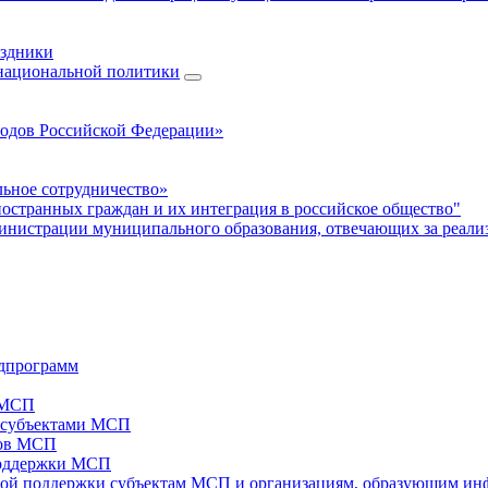
аздники
 национальной политики
родов Российской Федерации»
ьное сотрудничество»
ностранных граждан и их интеграция в российское общество"
нистрации муниципального образования, отвечающих за реали
дпрограмм
х МСП
х субъектами МСП
тов МСП
поддержки МСП
вой поддержки субъектам МСП и организациям, образующим ин