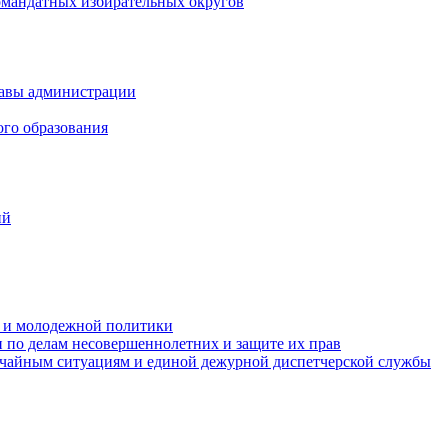
омандатных избирательных округов
лавы администрации
ого образования
ий
та и молодежной политики
 по делам несовершеннолетних и защите их прав
ычайным ситуациям и единой дежурной диспетчерской службы