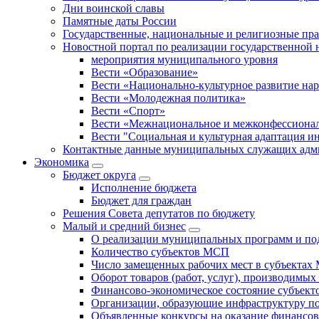
Дни воинской славы
Памятные даты России
Государственные, национальные и религиозные пр
Новостной портал по реализации государственной
мероприятия муниципального уровня
Вести «Образование»
Вести «Национально-культурное развитие на
Вести «Молодежная политика»
Вести «Спорт»
Вести «Межнациональное и межконфессионал
Вести "Социальная и культурная адаптация и
Контактные данные муниципальных служащих адми
Экономика
Бюджет округa
Исполнение бюджета
Бюджет для граждан
Решения Совета депутатов по бюджету
Малый и средний бизнес
О реализации муниципальных программ и по
Количество субъектов МСП
Число замещенных рабочих мест в субъекта
Оборот товаров (работ, услуг), производимы
Финансово-экономическое состояние субъек
Организации, образующие инфраструктуру 
Объявленные конкурсы на оказание финансо