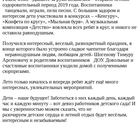
оздоровительный период 2019 года. Воспитанники
танцевали, играли, пели песни. С большим задором и
интересом дети участвовали в конкурсах – «Кенгуру»,
«Конфета по кругу», «Мыльная буря». А музыкальная
композиция «Детство» вовлекла всех ребят в круг, и никого не
оставила равнодушным.
Получился интересный, веселый, разноцветный праздник, в
конце которого было устроено сладкое чаепитие благодаря
неравнодушным людям, любящим детей- Шогенову Тимуру
Арсеновичу и родителям воспитанников ДОУ. Довольные и
счастливые воспитанники уходили домой с полученными
сюрпризами.
Лето только началось и впереди ребят ждёт ещё много
интересных, увлекательных мероприятий.
Дети – наше будущее! Заботиться о них каждый день, каждый
час и каждую минуту – вот девиз работников детского сада! И
мы с уверенностью можем сказать, что не
разочаруем детские сердца и летний отдых будет весёлым,
интересным и незабываемым!