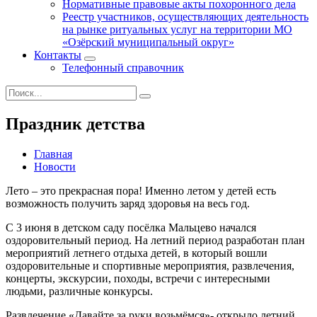
Нормативные правовые акты похоронного дела
Реестр участников, осуществляющих деятельность
на рынке ритуальных услуг на территории МО
«Озёрский муниципальный округ»
Контакты
Телефонный справочник
Праздник детства
Главная
Новости
Лето – это прекрасная пора! Именно летом у детей есть
возможность получить заряд здоровья на весь год.
С 3 июня в детском саду посёлка Мальцево начался
оздоровительный период. На летний период разработан план
мероприятий летнего отдыха детей, в который вошли
оздоровительные и спортивные мероприятия, развлечения,
концерты, экскурсии, походы, встречи с интересными
людьми, различные конкурсы.
Развлечение «Давайте за руки возьмёмся»- открыло летний