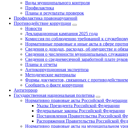
Виды муниципального контроля
Профилактика
Планы и результаты проверок
Профилактика правонарушений
Противодействие коррупции
Новости
Декларационная кампания 2025 года
Комиссия по соблюдению требований к служебному
Нормативные правовые и иные акты в сфере проти
Сведения о доходах, расходах, об имуществе и обяз
Сведения о численности муниципальных служащих и
Сведения о среднемесячной заработной плате рук
Планы и отчеты
Антикоррупционная экспертиза
Методические материалы
Формы документов, связанных с противодействием
Сообщить о факте коррупции
Антитеррор
Государственная национальная политика
Нормативно правовые акты Российской Федерации
Указы Президента Российской Федерации
Федеральные законы Российской Федерации
Постановления Правительства Российской Ф
Распоряжения Правительства Российской Фе
Нормативно правовые акты на муниципальном уров