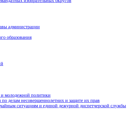
омандатных избирательных округов
лавы администрации
ого образования
ий
та и молодежной политики
 по делам несовершеннолетних и защите их прав
ычайным ситуациям и единой дежурной диспетчерской службы