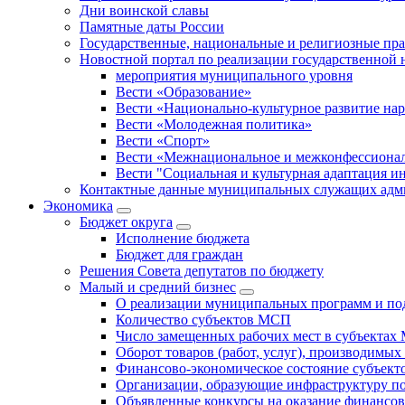
Дни воинской славы
Памятные даты России
Государственные, национальные и религиозные пр
Новостной портал по реализации государственной
мероприятия муниципального уровня
Вести «Образование»
Вести «Национально-культурное развитие на
Вести «Молодежная политика»
Вести «Спорт»
Вести «Межнациональное и межконфессионал
Вести "Социальная и культурная адаптация и
Контактные данные муниципальных служащих адми
Экономика
Бюджет округa
Исполнение бюджета
Бюджет для граждан
Решения Совета депутатов по бюджету
Малый и средний бизнес
О реализации муниципальных программ и по
Количество субъектов МСП
Число замещенных рабочих мест в субъекта
Оборот товаров (работ, услуг), производимы
Финансово-экономическое состояние субъек
Организации, образующие инфраструктуру 
Объявленные конкурсы на оказание финансо