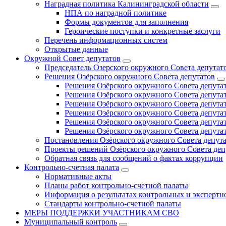
Наградная политика Калининградской области
НПА по наградной политике
Формы документов для заполнения
Героические поступки и конкретные заслуги
Перечень информационных систем
Открытые данные
Окружной Совет депутатов
Председатель Озерского окружного Совета депутат
Решения Озёрского окружного Совета депутатов
Решения Озёрского окружного Совета депутат
Решения Озёрского окружного Совета депутат
Решения Озёрского окружного Совета депутат
Решения Озёрского окружного Совета депутат
Решения Озёрского окружного Совета депутат
Решения Озёрского окружного Совета депутат
Постановления Озёрского окружного Совета депут
Проекты решений Озёрского окружного Совета деп
Обратная связь для сообщений о фактах коррупции
Контрольно-счетная палата
Нормативные акты
Планы работ контрольно-счетной палаты
Информация о результатах контрольных и экспертн
Стандарты контрольно-счетной палаты
МЕРЫ ПОДДЕРЖКИ УЧАСТНИКАМ СВО
Муниципальный контроль