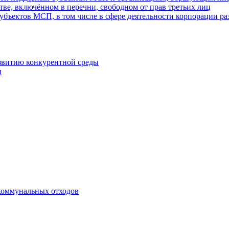
ве, включённом в перечни, свободном от прав третьих лиц
убъектов МСП, в том числе в сфере деятельности корпорации 
азвитию конкурентной среды
и
коммунальных отходов