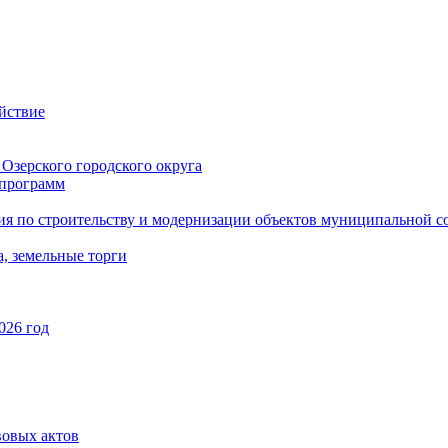
йствие
Озерского городского округа
программ
ия по строительству и модернизации объектов муниципальной с
, земельные торги
026 год
вовых актов