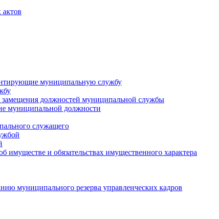
 актов
ментирующие муниципальную службу
жбу
 замещения должностей муниципальной службы
ние муниципальной должности
пального служащего
лужбой
й
 об имуществе и обязательствах имущественного характера
нию муниципального резерва управленческих кадров