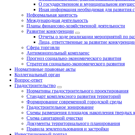
О государственном и муниципальном имущест
Иная информация необходимая для развития с
Неформальная занятость
Международная деятельность
Планы финансово-хозяйственной деятельности
Развитие конкуренции
Отчеты о ходе реализации мероприятий по р
Лица, ответственные за развитие конкуренци
Сфера торговли
Антимонопольный комплаенс
Прогноз социально-экономического развития
Стратегия социально-экономического развития
Нормативные правовые акты
Коллегиальный орган
Вопрос-ответ
Градостроительство
Нормативы градостроительного проектирования
Стандарт комплексного развития территорий
Формирование современной городской среды
Градостроительное зонирование
Схемы размещения площадок накопления твердых 
Схема санитарной очистки
Документы территориального планирования
Правила землепользования и застройки
Инвестиционный портал