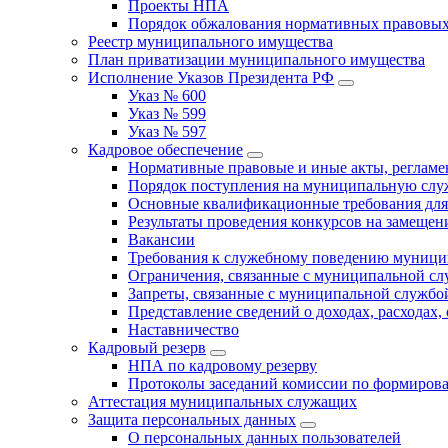
Проекты НПА
Порядок обжалования нормативных правовых
Реестр муниципального имущества
План приватизации муниципального имущества
Исполнение Указов Президента РФ
Указ № 600
Указ № 599
Указ № 597
Кадровое обеспечение
Нормативные правовые и иные акты, регла
Порядок поступления на муниципальную слу
Основные квалификационные требования для
Результаты проведения конкурсов на замеще
Вакансии
Требования к служебному поведению муници
Ограничения, связанные с муниципальной с
Запреты, связанные с муниципальной службо
Представление сведений о доходах, расходах,
Наставничество
Кадровый резерв
НПА по кадровому резерву
Протоколы заседаний комиссии по формирова
Аттестация муниципальных служащих
Защита персональных данных
О персональных данных пользователей