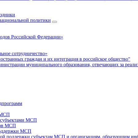
аздники
 национальной политики
родов Российской Федерации»
ьное сотрудничество»
ностранных граждан и их интеграция в российское общество"
нистрации муниципального образования, отвечающих за реали
дпрограмм
х МСП
х субъектами МСП
тов МСП
поддержки МСП
вой поддержки субъектам МСП и организациям, образующим ин