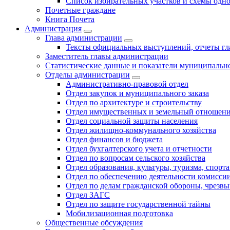
Список избирательных участков и схемы одн
Почетные граждане
Книга Почета
Администрация
Глава администрации
Тексты официальных выступлений, отчеты г
Заместитель главы администрации
Статистические данные и показатели муниципальн
Отделы администрации
Административно-правовой отдел
Отдел закупок и муниципального заказа
Отдел по архитектуре и строительству
Отдел имущественных и земельный отношен
Отдел социальной защиты населения
Отдел жилищно-коммунального хозяйства
Отдел финансов и бюджета
Отдел бухгалтерского учета и отчетности
Отдел по вопросам сельского хозяйства
Отдел образования, культуры, туризма, спор
Отдел по обеспечению деятельности комиссии
Отдел по делам гражданской обороны, чрезв
Отдел ЗАГС
Отдел по защите государственной тайны
Мобилизационная подготовка
Общественные обсуждения