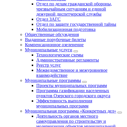
Отдел по делам гражданской обороны,
чрезвычайным ситуациям и единой
дежурной диспетчерской службы
Отдел ЗАГС
Отдел по защите государственной тайны
Мобилизационная подготовка
Общественные обсуждения
Выданные порубочные билеты
Компенсационное озеленение
Муниципальные услуги
Технологические схемы
Административные регламенты
Реестр услуг
Межведомственное и межуровневое
взаимодействие
Муниципальные программы
Проекты муниципальных программ
Программа газификации населенных
пунктов Озерского городского округа
Эффективность выполнения
муниципальных программ
Муниципальная программа «Конкретных дел»
Деятельность органов местного
самоуправления по строительству и
модернизации объектов муниципальной