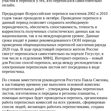
участия в переписи у тех, кто переписался самостоятельно
онлайн.
Предыдущие Всероссийские переписи населения 2002 и 2010
годов также проходили в октябре. Проведение переписи в
данный период позволяет сохранить необходимую
периодичность, обеспечить сопоставимость, точность и
корректность полученных статистических данных как на
национальном, так и на международном уровне. Данные
сроки входят в рамки рекомендованного ООН периода
проведения общенациональных переписей населения раунда
2020 года. В ходе предстоящей переписи жители России
смогут переписаться самостоятельно на портале Госуслуг, в
том числе в отделениях МФЦ. Интернет-перепись – новый
для России способ переписи, когда между респондентом и
электронным переписным листом нет посредника в виде
переписчика.
По словам заместителя руководителя Росстата Павла Смелова,
к настоящему времени уже выполнен основной комплекс
подготовительных работ – утверждены формы переписных
листов, изготовлены и переданы в регионы планшеты, с
помощью которых будет проводиться перепись, организована
работа переписных комиссий на всех уровнях, сформирован
список людей, желающих работать переписчиками, создана