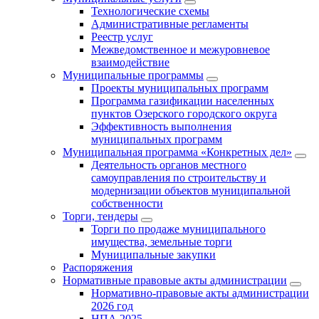
Технологические схемы
Административные регламенты
Реестр услуг
Межведомственное и межуровневое
взаимодействие
Муниципальные программы
Проекты муниципальных программ
Программа газификации населенных
пунктов Озерского городского округа
Эффективность выполнения
муниципальных программ
Муниципальная программа «Конкретных дел»
Деятельность органов местного
самоуправления по строительству и
модернизации объектов муниципальной
собственности
Торги, тендеры
Торги по продаже муниципального
имущества, земельные торги
Муниципальные закупки
Распоряжения
Нормативные правовые акты администрации
Нормативно-правовые акты администрации
2026 год
НПА 2025