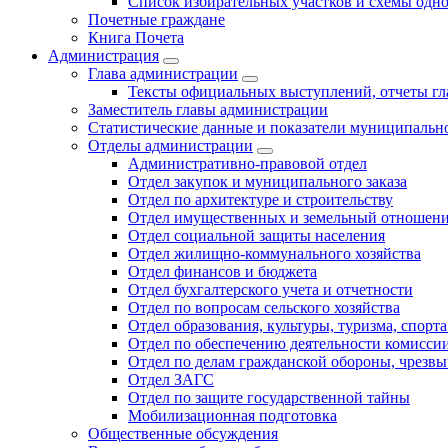
Список избирательных участков и схемы одн
Почетные граждане
Книга Почета
Администрация
Глава администрации
Тексты официальных выступлений, отчеты г
Заместитель главы администрации
Статистические данные и показатели муниципальн
Отделы администрации
Административно-правовой отдел
Отдел закупок и муниципального заказа
Отдел по архитектуре и строительству
Отдел имущественных и земельный отношен
Отдел социальной защиты населения
Отдел жилищно-коммунального хозяйства
Отдел финансов и бюджета
Отдел бухгалтерского учета и отчетности
Отдел по вопросам сельского хозяйства
Отдел образования, культуры, туризма, спор
Отдел по обеспечению деятельности комиссии
Отдел по делам гражданской обороны, чрезв
Отдел ЗАГС
Отдел по защите государственной тайны
Мобилизационная подготовка
Общественные обсуждения