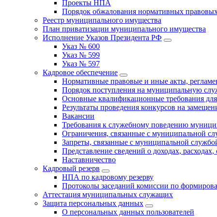
Проекты НПА
Порядок обжалования нормативных правовых
Реестр муниципального имущества
План приватизации муниципального имущества
Исполнение Указов Президента РФ
Указ № 600
Указ № 599
Указ № 597
Кадровое обеспечение
Нормативные правовые и иные акты, регла
Порядок поступления на муниципальную слу
Основные квалификационные требования для
Результаты проведения конкурсов на замеще
Вакансии
Требования к служебному поведению муници
Ограничения, связанные с муниципальной с
Запреты, связанные с муниципальной службо
Представление сведений о доходах, расходах,
Наставничество
Кадровый резерв
НПА по кадровому резерву
Протоколы заседаний комиссии по формирова
Аттестация муниципальных служащих
Защита персональных данных
О персональных данных пользователей