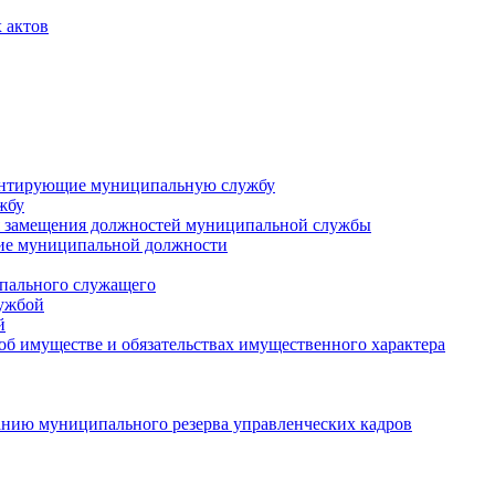
 актов
ментирующие муниципальную службу
жбу
 замещения должностей муниципальной службы
ние муниципальной должности
пального служащего
лужбой
й
 об имуществе и обязательствах имущественного характера
нию муниципального резерва управленческих кадров