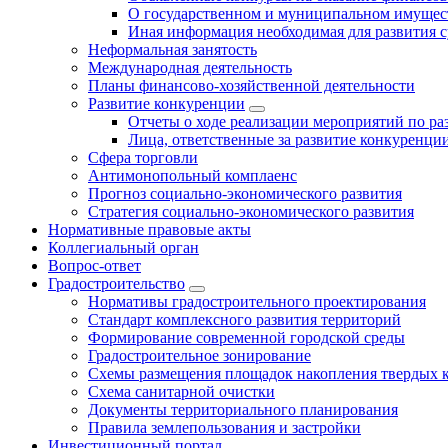
О государственном и муниципальном имущест
Иная информация необходимая для развития с
Неформальная занятость
Международная деятельность
Планы финансово-хозяйственной деятельности
Развитие конкуренции
Отчеты о ходе реализации мероприятий по р
Лица, ответственные за развитие конкуренци
Сфера торговли
Антимонопольный комплаенс
Прогноз социально-экономического развития
Стратегия социально-экономического развития
Нормативные правовые акты
Коллегиальный орган
Вопрос-ответ
Градостроительство
Нормативы градостроительного проектирования
Стандарт комплексного развития территорий
Формирование современной городской среды
Градостроительное зонирование
Схемы размещения площадок накопления твердых 
Схема санитарной очистки
Документы территориального планирования
Правила землепользования и застройки
Инвестиционный портал