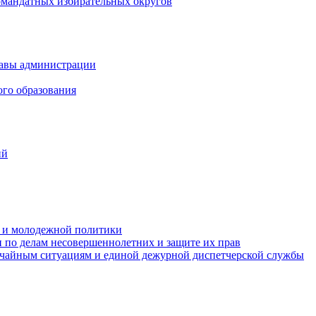
омандатных избирательных округов
лавы администрации
ого образования
ий
та и молодежной политики
 по делам несовершеннолетних и защите их прав
ычайным ситуациям и единой дежурной диспетчерской службы