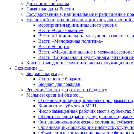
Дни воинской славы
Памятные даты России
Государственные, национальные и религиозные пр
Новостной портал по реализации государственной
мероприятия муниципального уровня
Вести «Образование»
Вести «Национально-культурное развитие на
Вести «Молодежная политика»
Вести «Спорт»
Вести «Межнациональное и межконфессионал
Вести "Социальная и культурная адаптация и
Контактные данные муниципальных служащих адми
Экономика
Бюджет округa
Исполнение бюджета
Бюджет для граждан
Решения Совета депутатов по бюджету
Малый и средний бизнес
О реализации муниципальных программ и по
Количество субъектов МСП
Число замещенных рабочих мест в субъекта
Оборот товаров (работ, услуг), производимы
Финансово-экономическое состояние субъек
Организации, образующие инфраструктуру 
Объявленные конкурсы на оказание финансо