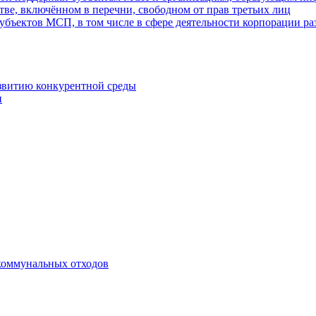
ве, включённом в перечни, свободном от прав третьих лиц
убъектов МСП, в том числе в сфере деятельности корпорации 
азвитию конкурентной среды
и
коммунальных отходов