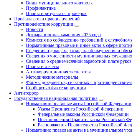
Виды муниципального контроля
Профилактика
Планы и результаты проверок
Профилактика правонарушений
Противодействие коррупции
Новости
Декларационная кампания 2025 года
Комиссия по соблюдению требований к служебному
Нормативные правовые и иные акты в сфере проти
Сведения о доходах, расходах, об имуществе и обяз
Сведения о численности муниципальных служащих и
Сведения о среднемесячной заработной плате рук
Планы и отчеты
Антикоррупционная экспертиза
Методические материалы
Формы документов, связанных с противодействием
Сообщить о факте коррупции
Антитеррор
Государственная национальная политика
Нормативно правовые акты Российской Федерации
Указы Президента Российской Федерации
Федеральные законы Российской Федерации
Постановления Правительства Российской Ф
Распоряжения Правительства Российской Фе
Нормативно правовые акты на муниципальном уров