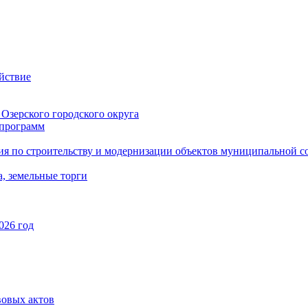
йствие
Озерского городского округа
программ
ия по строительству и модернизации объектов муниципальной с
, земельные торги
026 год
вовых актов