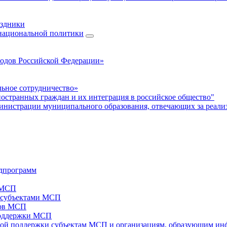
аздники
 национальной политики
родов Российской Федерации»
ьное сотрудничество»
ностранных граждан и их интеграция в российское общество"
нистрации муниципального образования, отвечающих за реали
дпрограмм
х МСП
х субъектами МСП
тов МСП
поддержки МСП
вой поддержки субъектам МСП и организациям, образующим ин