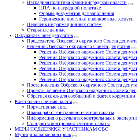
Наградная политика Калининградской области
НПА по наградной политике
Формы документов для заполнения
Героические поступки и конкретные заслуги
Перечень информационных систем
Открытые данные
Окружной Совет депутатов
Председатель Озерского окружного Совета депутат
Решения Озёрского окружного Совета депутатов
Решения Озёрского окружного Совета депутат
Решения Озёрского окружного Совета депутат
Решения Озёрского окружного Совета депутат
Решения Озёрского окружного Совета депутат
Решения Озёрского окружного Совета депутат
Решения Озёрского окружного Совета депутат
Постановления Озёрского окружного Совета депут
Проекты решений Озёрского окружного Совета деп
Обратная связь для сообщений о фактах коррупции
Контрольно-счетная палата
Нормативные акты
Планы работ контрольно-счетной палаты
Информация о результатах контрольных и экспертн
Стандарты контрольно-счетной палаты
МЕРЫ ПОДДЕРЖКИ УЧАСТНИКАМ СВО
Муниципальный контроль