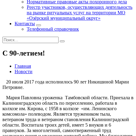
Нормативные правовые акты похоронного дела
Реестр участников, осуществляющих деятельность
на рынке ритуальных услуг на территории МО
«Озёрский муниципальный округ»
Контакты
Телефонный справочник
С 90-летием!
Главная
Новости
20 июля 2017 года исполнилось 90 лет Никишиной Марии
Петровне.
Мария Павловна уроженка Тамбовской области. Приехала в
Калининградскую область по переселению, работала в
колхозе им. Кирова, с 1958 в колхозе «им. Ленинского
комсомола» полеводом. Является тружеником тыла,
ветераном труда и ветераном становления Калининградской
области. Воспитала троих детей, имеет 5 внуков и 6
правнуков. За многолетний, самоотверженный труд
заслужила почет и уважение жителей района. Мы благодарим