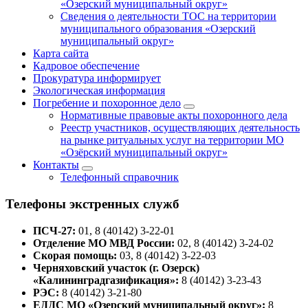
«Озерский муниципальный округ»
Сведения о деятельности ТОС на территории
муниципального образования «Озерский
муниципальный округ»
Карта сайта
Кадровое обеспечение
Прокуратура информирует
Экологическая информация
Погребение и похоронное дело
Нормативные правовые акты похоронного дела
Реестр участников, осуществляющих деятельность
на рынке ритуальных услуг на территории МО
«Озёрский муниципальный округ»
Контакты
Телефонный справочник
Телефоны экстренных служб
ПСЧ-27:
01, 8 (40142) 3-22-01
Отделение МО МВД России:
02, 8 (40142) 3-24-02
Скорая помощь:
03, 8 (40142) 3-22-03
Черняховский участок (г. Озерск)
«Калининградгазификация»:
8 (40142) 3-23-43
РЭС:
8 (40142) 3-21-80
ЕДДС МО «Озерский муниципальный округ»:
8