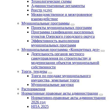
Технологические схемы
Административные регламенты
Реестр услуг
Межведомственное и межуровневое
взаимодействие
Муниципальные программы
Проекты муниципальных программ
Программа газификации населенных
пунктов Озерского городского округа
Эффективность выполнения
муниципальных программ
Муниципальная программа «Конкретных дел»
Деятельность органов местного
самоуправления по строительству и
модернизации объектов муниципальной
собственности
Торги, тендеры
Торги по продаже муниципального
имущества, земельные торги
Муниципальные закупки
Распоряжения
Нормативные правовые акты администрации
Нормативно-правовые акты администрации
2026 год
НПА 2025