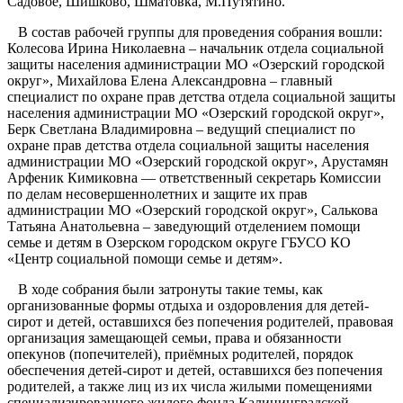
Садовое, Шишково, Шматовка, М.Путятино.
В состав рабочей группы для проведения собрания вошли:
Колесова Ирина Николаевна – начальник отдела социальной
защиты населения администрации МО «Озерский городской
округ», Михайлова Елена Александровна – главный
специалист по охране прав детства отдела социальной защиты
населения администрации МО «Озерский городской округ»,
Берк Светлана Владимировна – ведущий специалист по
охране прав детства отдела социальной защиты населения
администрации МО «Озерский городской округ», Арустамян
Арфеник Кимиковна — ответственный секретарь Комиссии
по делам несовершеннолетних и защите их прав
администрации МО «Озерский городской округ», Салькова
Татьяна Анатольевна – заведующий отделением помощи
семье и детям в Озерском городском округе ГБУСО КО
«Центр социальной помощи семье и детям».
В ходе собрания были затронуты такие темы, как
организованные формы отдыха и оздоровления для детей-
сирот и детей, оставшихся без попечения родителей, правовая
организация замещающей семьи, права и обязанности
опекунов (попечителей), приёмных родителей, порядок
обеспечения детей-сирот и детей, оставшихся без попечения
родителей, а также лиц из их числа жилыми помещениями
специализированного жилого фонда Калининградской