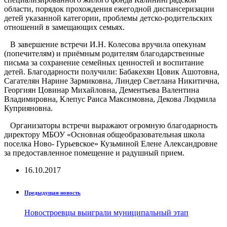
области, порядок прохождения ежегодной диспансеризации
детей указанной категории, проблемы детско-родительских
отношений в замещающих семьях.
В завершение встречи И.Н. Колесова вручила опекунам
(попечителям) и приёмным родителям благодарственные
письма за сохранение семейных ценностей и воспитание
детей. Благодарности получили: Бабакехян Цовик Ашотовна,
Сагателян Нарине Зармиковна, Линдер Светлана Никитична,
Георгиян Цовинар Михайловна, Дементьева Валентина
Владимировна, Клепус Раиса Максимовна, Декова Людмила
Куприяновна.
Организаторы встречи выражают огромную благодарность
директору МБОУ «Основная общеобразовательная школа
поселка Ново- Гурьевское» Кузьминой Елене Александровне
за предоставленное помещение и радушный прием.
16.10.2017
Предыдущая новость
Новостроевцы выиграли муниципальный этап