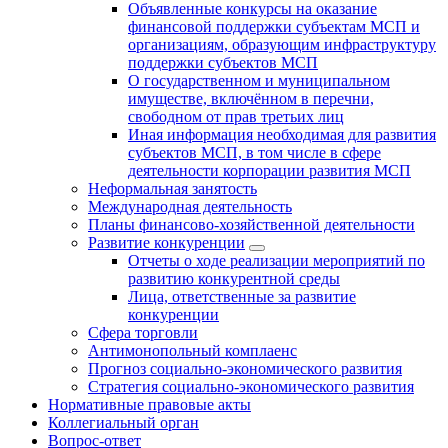
Объявленные конкурсы на оказание
финансовой поддержки субъектам МСП и
организациям, образующим инфраструктуру
поддержки субъектов МСП
О государственном и муниципальном
имуществе, включённом в перечни,
свободном от прав третьих лиц
Иная информация необходимая для развития
субъектов МСП, в том числе в сфере
деятельности корпорации развития МСП
Неформальная занятость
Международная деятельность
Планы финансово-хозяйственной деятельности
Развитие конкуренции
Отчеты о ходе реализации мероприятий по
развитию конкурентной среды
Лица, ответственные за развитие
конкуренции
Сфера торговли
Антимонопольный комплаенс
Прогноз социально-экономического развития
Стратегия социально-экономического развития
Нормативные правовые акты
Коллегиальный орган
Вопрос-ответ