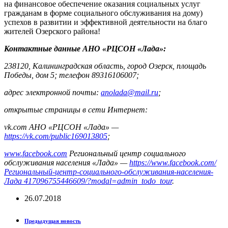
на финансовое обеспечение оказания социальных услуг
гражданам в форме социального обслуживания на дому)
успехов в развитии и эффективной деятельности на благо
жителей Озерского района!
Контактные данные АНО «РЦСОН «Лада»:
238120, Калининградская область, город Озерск, площадь
Победы, дом 5;
телефон 89316106007;
адрес электронной почты:
anolada@mail.ru
;
открытые страницы в сети Интернет:
vk
.
com
АНО «РЦСОН «Лада» —
https://vk.com/public169013805
;
www.facebook.com
Региональный центр социального
обслуживания населения «Лада» —
https://www.facebook.com/
Региональный-центр-социального-обслуживания-населения-
Лада 417096755446609/?modal=admin_todo_tour
.
26.07.2018
Предыдущая новость