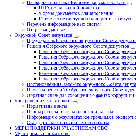
Наградная политика Калининградской области
НПА по наградной политике
Формы документов для заполнения
Героические поступки и конкретные заслуги
Перечень информационных систем
Открытые данные
Окружной Совет депутатов
Председатель Озерского окружного Совета депутат
Решения Озёрского окружного Совета депутатов
Решения Озёрского окружного Совета депутат
Решения Озёрского окружного Совета депутат
Решения Озёрского окружного Совета депутат
Решения Озёрского окружного Совета депутат
Решения Озёрского окружного Совета депутат
Решения Озёрского окружного Совета депутат
Постановления Озёрского окружного Совета депут
Проекты решений Озёрского окружного Совета деп
Обратная связь для сообщений о фактах коррупции
Контрольно-счетная палата
Нормативные акты
Планы работ контрольно-счетной палаты
Информация о результатах контрольных и экспертн
Стандарты контрольно-счетной палаты
МЕРЫ ПОДДЕРЖКИ УЧАСТНИКАМ СВО
Муниципальный контроль