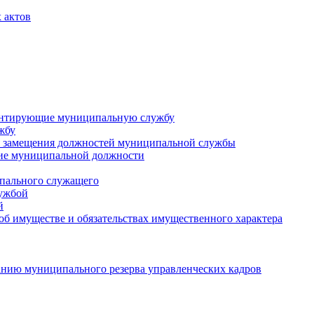
 актов
ментирующие муниципальную службу
жбу
 замещения должностей муниципальной службы
ние муниципальной должности
пального служащего
лужбой
й
 об имуществе и обязательствах имущественного характера
нию муниципального резерва управленческих кадров