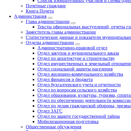
Список избирательных участков и схемы одн
Почетные граждане
Книга Почета
Администрация
Глава администрации
Тексты официальных выступлений, отчеты г
Заместитель главы администрации
Статистические данные и показатели муниципальн
Отделы администрации
Административно-правовой отдел
Отдел закупок и муниципального заказа
Отдел по архитектуре и строительству
Отдел имущественных и земельный отношен
Отдел социальной защиты населения
Отдел жилищно-коммунального хозяйства
Отдел финансов и бюджета
Отдел бухгалтерского учета и отчетности
Отдел по вопросам сельского хозяйства
Отдел образования, культуры, туризма, спор
Отдел по обеспечению деятельности комиссии
Отдел по делам гражданской обороны, чрезв
Отдел ЗАГС
Отдел по защите государственной тайны
Мобилизационная подготовка
Общественные обсуждения