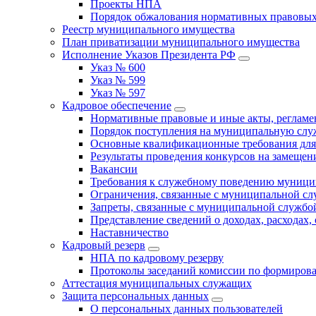
Проекты НПА
Порядок обжалования нормативных правовых
Реестр муниципального имущества
План приватизации муниципального имущества
Исполнение Указов Президента РФ
Указ № 600
Указ № 599
Указ № 597
Кадровое обеспечение
Нормативные правовые и иные акты, регла
Порядок поступления на муниципальную слу
Основные квалификационные требования для
Результаты проведения конкурсов на замеще
Вакансии
Требования к служебному поведению муници
Ограничения, связанные с муниципальной с
Запреты, связанные с муниципальной службо
Представление сведений о доходах, расходах,
Наставничество
Кадровый резерв
НПА по кадровому резерву
Протоколы заседаний комиссии по формирова
Аттестация муниципальных служащих
Защита персональных данных
О персональных данных пользователей