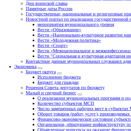
Дни воинской славы
Памятные даты России
Государственные, национальные и религиозные пр
Новостной портал по реализации государственной
мероприятия муниципального уровня
Вести «Образование»
Вести «Национально-культурное развитие на
Вести «Молодежная политика»
Вести «Спорт»
Вести «Межнациональное и межконфессионал
Вести "Социальная и культурная адаптация и
Контактные данные муниципальных служащих адми
Экономика
Бюджет округa
Исполнение бюджета
Бюджет для граждан
Решения Совета депутатов по бюджету
Малый и средний бизнес
О реализации муниципальных программ и по
Количество субъектов МСП
Число замещенных рабочих мест в субъекта
Оборот товаров (работ, услуг), производимы
Финансово-экономическое состояние субъек
Организации, образующие инфраструктуру 
Объявленные конкурсы на оказание финансо