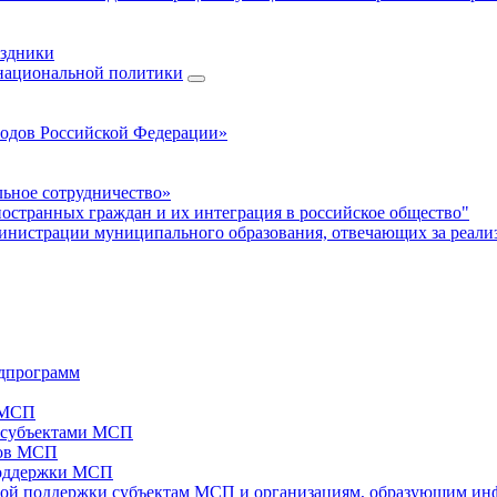
аздники
 национальной политики
родов Российской Федерации»
ьное сотрудничество»
ностранных граждан и их интеграция в российское общество"
нистрации муниципального образования, отвечающих за реали
дпрограмм
х МСП
х субъектами МСП
тов МСП
поддержки МСП
вой поддержки субъектам МСП и организациям, образующим ин