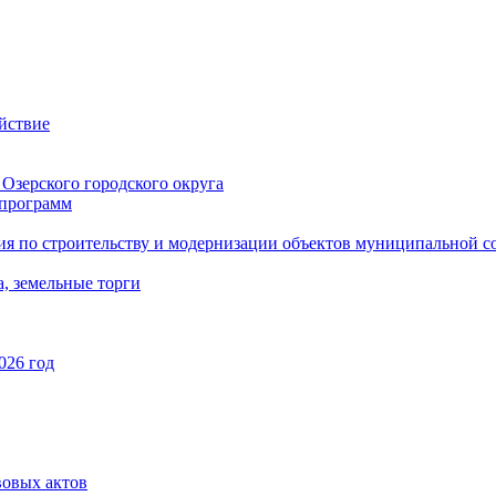
йствие
Озерского городского округа
программ
ия по строительству и модернизации объектов муниципальной с
, земельные торги
026 год
вовых актов