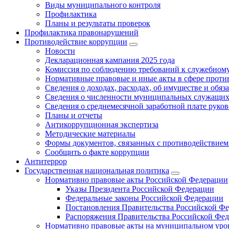
Виды муниципального контроля
Профилактика
Планы и результаты проверок
Профилактика правонарушений
Противодействие коррупции
Новости
Декларационная кампания 2025 года
Комиссия по соблюдению требований к служебному
Нормативные правовые и иные акты в сфере проти
Сведения о доходах, расходах, об имуществе и обяз
Сведения о численности муниципальных служащих и
Сведения о среднемесячной заработной плате рук
Планы и отчеты
Антикоррупционная экспертиза
Методические материалы
Формы документов, связанных с противодействием
Сообщить о факте коррупции
Антитеррор
Государственная национальная политика
Нормативно правовые акты Российской Федерации
Указы Президента Российской Федерации
Федеральные законы Российской Федерации
Постановления Правительства Российской Ф
Распоряжения Правительства Российской Фе
Нормативно правовые акты на муниципальном уров