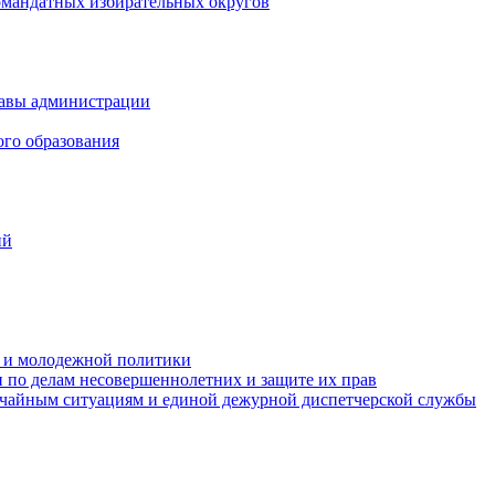
омандатных избирательных округов
лавы администрации
ого образования
ий
та и молодежной политики
 по делам несовершеннолетних и защите их прав
ычайным ситуациям и единой дежурной диспетчерской службы