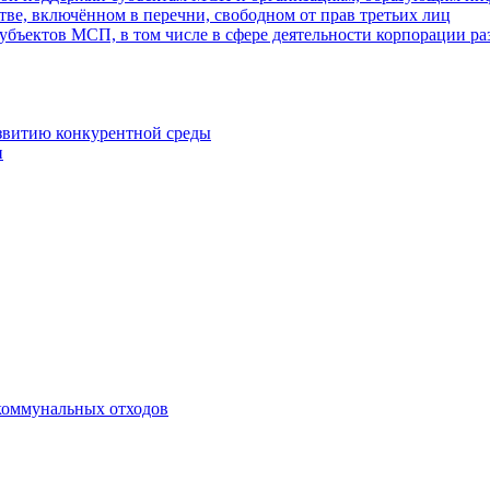
ве, включённом в перечни, свободном от прав третьих лиц
убъектов МСП, в том числе в сфере деятельности корпорации 
азвитию конкурентной среды
и
коммунальных отходов