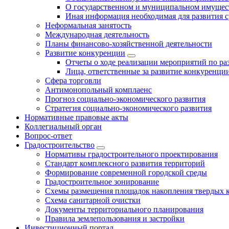
О государственном и муниципальном имущест
Иная информация необходимая для развития с
Неформальная занятость
Международная деятельность
Планы финансово-хозяйственной деятельности
Развитие конкуренции
Отчеты о ходе реализации мероприятий по р
Лица, ответственные за развитие конкуренци
Сфера торговли
Антимонопольный комплаенс
Прогноз социально-экономического развития
Стратегия социально-экономического развития
Нормативные правовые акты
Коллегиальный орган
Вопрос-ответ
Градостроительство
Нормативы градостроительного проектирования
Стандарт комплексного развития территорий
Формирование современной городской среды
Градостроительное зонирование
Схемы размещения площадок накопления твердых 
Схема санитарной очистки
Документы территориального планирования
Правила землепользования и застройки
Инвестиционный портал