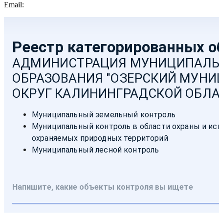
Email:
moozersk@admozersk.gov39.ru