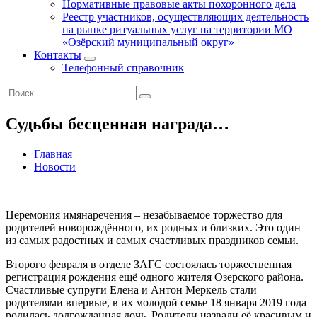
Нормативные правовые акты похоронного дела
Реестр участников, осуществляющих деятельность
на рынке ритуальных услуг на территории МО
«Озёрский муниципальный округ»
Контакты
Телефонный справочник
Судьбы бесценная награда…
Главная
Новости
Церемония имянаречения – незабываемое торжество для
родителей новорождённого, их родных и близких. Это один
из самых радостных и самых счастливых праздников семьи.
Второго февраля в отделе ЗАГС состоялась торжественная
регистрация рождения ещё одного жителя Озерского района.
Счастливые супруги Елена и Антон Меркель стали
родителями впервые, в их молодой семье 18 января 2019 года
родилась долгожданная дочь. Родители назвали её красивым и