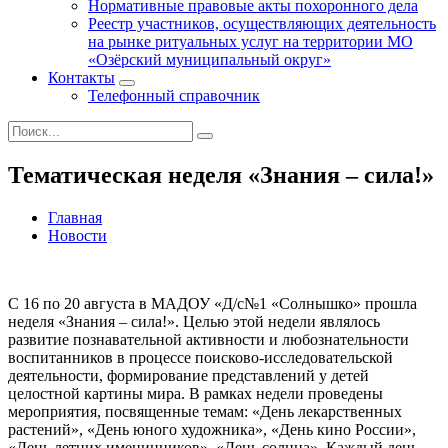
Нормативные правовые акты похоронного дела
Реестр участников, осуществляющих деятельность
на рынке ритуальных услуг на территории МО
«Озёрский муниципальный округ»
Контакты
Телефонный справочник
Тематическая неделя «Знания – сила!»
Главная
Новости
С 16 по 20 августа в МАДОУ «Д/с№1 «Солнышко» прошла
неделя «Знания – сила!». Целью этой недели являлось
развитие познавательной активности и любознательности
воспитанников в процессе поисково-исследовательской
деятельности, формирование представлений у детей
целостной картины мира. В рамках недели проведены
мероприятия, посвященные темам: «День лекарственных
растений», «День юного художника», «День кино России»,
«День летних именинников», «День солнца». Каждый день