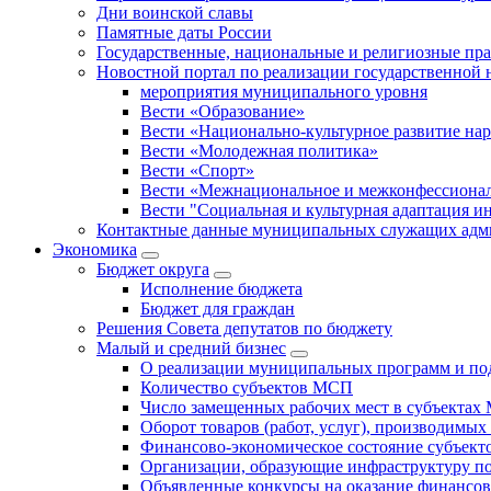
Дни воинской славы
Памятные даты России
Государственные, национальные и религиозные пр
Новостной портал по реализации государственной
мероприятия муниципального уровня
Вести «Образование»
Вести «Национально-культурное развитие на
Вести «Молодежная политика»
Вести «Спорт»
Вести «Межнациональное и межконфессионал
Вести "Социальная и культурная адаптация и
Контактные данные муниципальных служащих адми
Экономика
Бюджет округa
Исполнение бюджета
Бюджет для граждан
Решения Совета депутатов по бюджету
Малый и средний бизнес
О реализации муниципальных программ и по
Количество субъектов МСП
Число замещенных рабочих мест в субъекта
Оборот товаров (работ, услуг), производимы
Финансово-экономическое состояние субъек
Организации, образующие инфраструктуру 
Объявленные конкурсы на оказание финансо