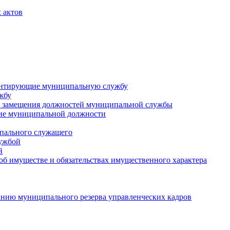
 актов
ментирующие муниципальную службу
жбу
 замещения должностей муниципальной службы
ние муниципальной должности
пального служащего
лужбой
й
 об имуществе и обязательствах имущественного характера
нию муниципального резерва управленческих кадров