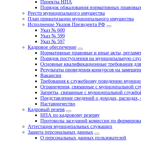
Проекты НПА
Порядок обжалования нормативных правовых
Реестр муниципального имущества
План приватизации муниципального имущества
Исполнение Указов Президента РФ
Указ № 600
Указ № 599
Указ № 597
Кадровое обеспечение
Нормативные правовые и иные акты, регла
Порядок поступления на муниципальную слу
Основные квалификационные требования для
Результаты проведения конкурсов на замеще
Вакансии
Требования к служебному поведению муници
Ограничения, связанные с муниципальной с
Запреты, связанные с муниципальной службо
Представление сведений о доходах, расходах,
Наставничество
Кадровый резерв
НПА по кадровому резерву
Протоколы заседаний комиссии по формирова
Аттестация муниципальных служащих
Защита персональных данных
О персональных данных пользователей