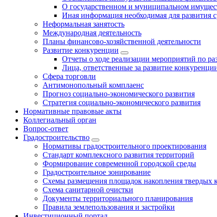
О государственном и муниципальном имущест
Иная информация необходимая для развития с
Неформальная занятость
Международная деятельность
Планы финансово-хозяйственной деятельности
Развитие конкуренции
Отчеты о ходе реализации мероприятий по р
Лица, ответственные за развитие конкуренци
Сфера торговли
Антимонопольный комплаенс
Прогноз социально-экономического развития
Стратегия социально-экономического развития
Нормативные правовые акты
Коллегиальный орган
Вопрос-ответ
Градостроительство
Нормативы градостроительного проектирования
Стандарт комплексного развития территорий
Формирование современной городской среды
Градостроительное зонирование
Схемы размещения площадок накопления твердых 
Схема санитарной очистки
Документы территориального планирования
Правила землепользования и застройки
Инвестиционный портал