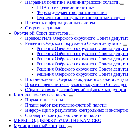
Наградная политика Калининградской области
НПА по наградной политике
Формы документов для заполнения
Героические поступки и конкретные заслуги
Перечень информационных систем
Открытые данные
Окружной Совет депутатов
Председатель Озерского окружного Совета депутат
Решения Озёрского окружного Совета депутатов
Решения Озёрского окружного Совета депутат
Решения Озёрского окружного Совета депутат
Решения Озёрского окружного Совета депутат
Решения Озёрского окружного Совета депутат
Решения Озёрского окружного Совета депутат
Решения Озёрского окружного Совета депутат
Постановления Озёрского окружного Совета депут
Проекты решений Озёрского окружного Совета деп
Обратная связь для сообщений о фактах коррупции
Контрольно-счетная палата
Нормативные акты
Планы работ контрольно-счетной палаты
Информация о результатах контрольных и экспертн
Стандарты контрольно-счетной палаты
МЕРЫ ПОДДЕРЖКИ УЧАСТНИКАМ СВО
Муниципальный контроль