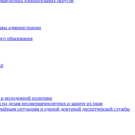
омандатных избирательных округов
лавы администрации
ого образования
ий
та и молодежной политики
 по делам несовершеннолетних и защите их прав
ычайным ситуациям и единой дежурной диспетчерской службы