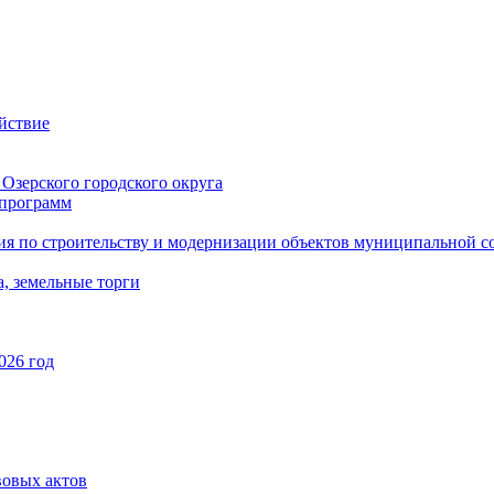
йствие
Озерского городского округа
программ
ия по строительству и модернизации объектов муниципальной с
, земельные торги
026 год
вовых актов