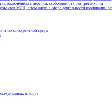
ве, включённом в перечни, свободном от прав третьих лиц
убъектов МСП, в том числе в сфере деятельности корпорации 
азвитию конкурентной среды
и
коммунальных отходов