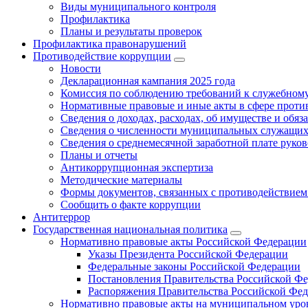
Виды муниципального контроля
Профилактика
Планы и результаты проверок
Профилактика правонарушений
Противодействие коррупции
Новости
Декларационная кампания 2025 года
Комиссия по соблюдению требований к служебному
Нормативные правовые и иные акты в сфере проти
Сведения о доходах, расходах, об имуществе и обяз
Сведения о численности муниципальных служащих и
Сведения о среднемесячной заработной плате рук
Планы и отчеты
Антикоррупционная экспертиза
Методические материалы
Формы документов, связанных с противодействием
Сообщить о факте коррупции
Антитеррор
Государственная национальная политика
Нормативно правовые акты Российской Федерации
Указы Президента Российской Федерации
Федеральные законы Российской Федерации
Постановления Правительства Российской Ф
Распоряжения Правительства Российской Фе
Нормативно правовые акты на муниципальном уров