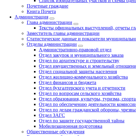
Список избирательных участков и схемы одн
Почетные граждане
Книга Почета
Администрация
Глава администрации
Тексты официальных выступлений, отчеты г
Заместитель главы администрации
Статистические данные и показатели муниципальн
Отделы администрации
Административно-правовой отдел
Отдел закупок и муниципального заказа
Отдел по архитектуре и строительству
Отдел имущественных и земельный отношен
Отдел социальной защиты населения
Отдел жилищно-коммунального хозяйства
Отдел финансов и бюджета
Отдел бухгалтерского учета и отчетности
Отдел по вопросам сельского хозяйства
Отдел образования, культуры, туризма, спор
Отдел по обеспечению деятельности комиссии
Отдел по делам гражданской обороны, чрезв
Отдел ЗАГС
Отдел по защите государственной тайны
Мобилизационная подготовка
Общественные обсуждения