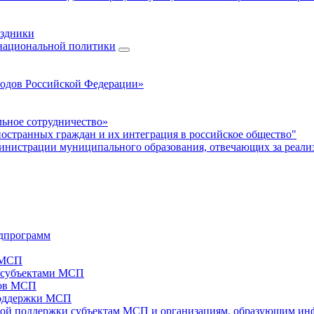
аздники
 национальной политики
родов Российской Федерации»
ьное сотрудничество»
ностранных граждан и их интеграция в российское общество"
нистрации муниципального образования, отвечающих за реали
дпрограмм
х МСП
х субъектами МСП
тов МСП
поддержки МСП
вой поддержки субъектам МСП и организациям, образующим ин