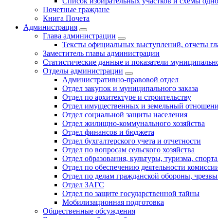
Список избирательных участков и схемы одн
Почетные граждане
Книга Почета
Администрация
Глава администрации
Тексты официальных выступлений, отчеты г
Заместитель главы администрации
Статистические данные и показатели муниципальн
Отделы администрации
Административно-правовой отдел
Отдел закупок и муниципального заказа
Отдел по архитектуре и строительству
Отдел имущественных и земельный отношен
Отдел социальной защиты населения
Отдел жилищно-коммунального хозяйства
Отдел финансов и бюджета
Отдел бухгалтерского учета и отчетности
Отдел по вопросам сельского хозяйства
Отдел образования, культуры, туризма, спор
Отдел по обеспечению деятельности комиссии
Отдел по делам гражданской обороны, чрезв
Отдел ЗАГС
Отдел по защите государственной тайны
Мобилизационная подготовка
Общественные обсуждения