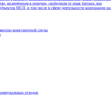
ве, включённом в перечни, свободном от прав третьих лиц
убъектов МСП, в том числе в сфере деятельности корпорации 
азвитию конкурентной среды
и
коммунальных отходов