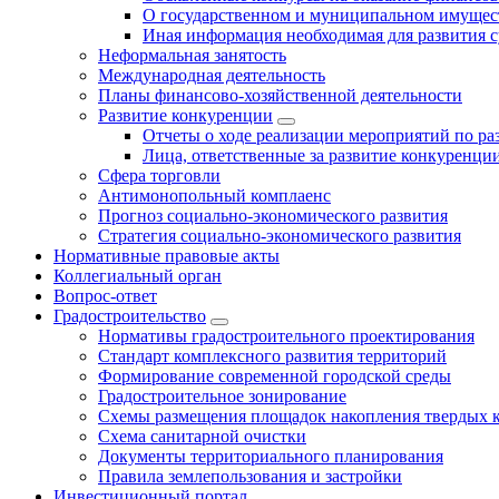
О государственном и муниципальном имущест
Иная информация необходимая для развития с
Неформальная занятость
Международная деятельность
Планы финансово-хозяйственной деятельности
Развитие конкуренции
Отчеты о ходе реализации мероприятий по р
Лица, ответственные за развитие конкуренци
Сфера торговли
Антимонопольный комплаенс
Прогноз социально-экономического развития
Стратегия социально-экономического развития
Нормативные правовые акты
Коллегиальный орган
Вопрос-ответ
Градостроительство
Нормативы градостроительного проектирования
Стандарт комплексного развития территорий
Формирование современной городской среды
Градостроительное зонирование
Схемы размещения площадок накопления твердых 
Схема санитарной очистки
Документы территориального планирования
Правила землепользования и застройки
Инвестиционный портал