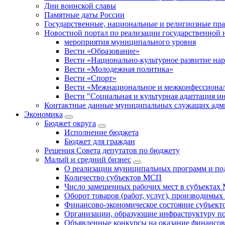
Дни воинской славы
Памятные даты России
Государственные, национальные и религиозные пр
Новостной портал по реализации государственной
мероприятия муниципального уровня
Вести «Образование»
Вести «Национально-культурное развитие на
Вести «Молодежная политика»
Вести «Спорт»
Вести «Межнациональное и межконфессионал
Вести "Социальная и культурная адаптация и
Контактные данные муниципальных служащих адми
Экономика
Бюджет округa
Исполнение бюджета
Бюджет для граждан
Решения Совета депутатов по бюджету
Малый и средний бизнес
О реализации муниципальных программ и по
Количество субъектов МСП
Число замещенных рабочих мест в субъекта
Оборот товаров (работ, услуг), производимы
Финансово-экономическое состояние субъек
Организации, образующие инфраструктуру 
Объявленные конкурсы на оказание финансо