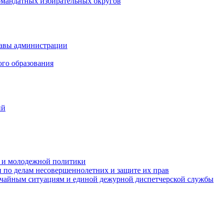
омандатных избирательных округов
лавы администрации
ого образования
ий
та и молодежной политики
 по делам несовершеннолетних и защите их прав
ычайным ситуациям и единой дежурной диспетчерской службы