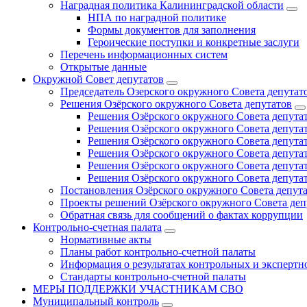
Наградная политика Калининградской области
НПА по наградной политике
Формы документов для заполнения
Героические поступки и конкретные заслуги
Перечень информационных систем
Открытые данные
Окружной Совет депутатов
Председатель Озерского окружного Совета депутат
Решения Озёрского окружного Совета депутатов
Решения Озёрского окружного Совета депутат
Решения Озёрского окружного Совета депутат
Решения Озёрского окружного Совета депутат
Решения Озёрского окружного Совета депутат
Решения Озёрского окружного Совета депутат
Решения Озёрского окружного Совета депутат
Постановления Озёрского окружного Совета депут
Проекты решений Озёрского окружного Совета деп
Обратная связь для сообщений о фактах коррупции
Контрольно-счетная палата
Нормативные акты
Планы работ контрольно-счетной палаты
Информация о результатах контрольных и экспертн
Стандарты контрольно-счетной палаты
МЕРЫ ПОДДЕРЖКИ УЧАСТНИКАМ СВО
Муниципальный контроль