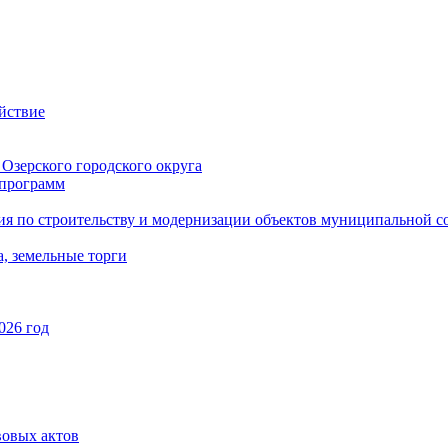
йствие
Озерского городского округа
программ
ия по строительству и модернизации объектов муниципальной с
, земельные торги
026 год
вовых актов