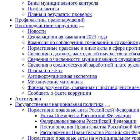
Виды муниципального контроля
Профилактика
Планы и результаты проверок
Профилактика правонарушений
Противодействие коррупции
Новости
Декларационная кампания 2025 года
Комиссия по соблюдению требований к служебному
Нормативные правовые и иные акты в сфере проти
Сведения о доходах, расходах, об имуществе и обяз
Сведения о численности муниципальных служащих и
Сведения о среднемесячной заработной плате рук
Планы и отчеты
Антикоррупционная экспертиза
Методические материалы
Формы документов, связанных с противодействием
Сообщить о факте коррупции
Антитеррор
Государственная национальная политика
Нормативно правовые акты Российской Федерации
Указы Президента Российской Федерации
Федеральные законы Российской Федерации
Постановления Правительства Российской Ф
Распоряжения Правительства Российской Фе
Нормативно правовые акты на муниципальном уров