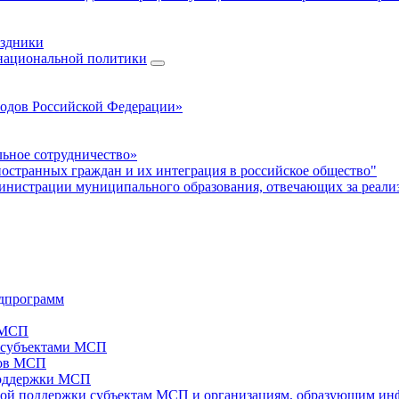
аздники
 национальной политики
родов Российской Федерации»
ьное сотрудничество»
ностранных граждан и их интеграция в российское общество"
нистрации муниципального образования, отвечающих за реали
дпрограмм
х МСП
х субъектами МСП
тов МСП
поддержки МСП
вой поддержки субъектам МСП и организациям, образующим ин