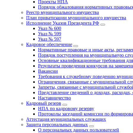
Проекты НПА
Порядок обжалования нормативных правовых
Реестр муниципального имущества
План приватизации муниципального имущества
Исполнение Указов Президента РФ
Указ № 600
Указ № 599
Указ № 597
Кадровое обеспечение
Нормативные правовые и иные акты, регла
Порядок поступления на муниципальную слу
Основные квалификационные требования для
Результаты проведения конкурсов на замеще
Вакансии
Требования к служебному поведению муници
Ограничения, связанные с муниципальной с
Запреты, связанные с муниципальной службо
Представление сведений о доходах, расходах,
Наставничество
Кадровый резерв
НПА по кадровому резерву
Протоколы заседаний комиссии по формирова
Аттестация муниципальных служащих
Защита персональных данных
О персональных данных пользователей