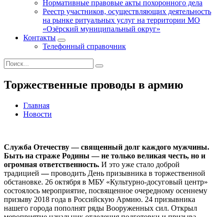
Нормативные правовые акты похоронного дела
Реестр участников, осуществляющих деятельность
на рынке ритуальных услуг на территории МО
«Озёрский муниципальный округ»
Контакты
Телефонный справочник
Торжественные проводы в армию
Главная
Новости
Служба Отечеству — священный долг каждого мужчины.
Быть на страже Родины — не только великая честь, но и
огромная ответственность.
И это уже стало доброй
традицией
—
проводить День призывника в торжественной
обстановке. 26 октября в МБУ «Культурно-досуговый центр»
состоялось мероприятие, посвященное очередному осеннему
призыву 2018 года в Российскую Армию. 24 призывника
нашего города пополнят ряды Вооруженных сил. Открыл
мероприятие начальник отделения подготовки и призыва