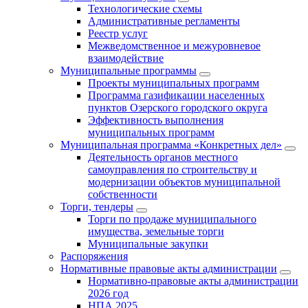
Технологические схемы
Административные регламенты
Реестр услуг
Межведомственное и межуровневое
взаимодействие
Муниципальные программы
Проекты муниципальных программ
Программа газификации населенных
пунктов Озерского городского округа
Эффективность выполнения
муниципальных программ
Муниципальная программа «Конкретных дел»
Деятельность органов местного
самоуправления по строительству и
модернизации объектов муниципальной
собственности
Торги, тендеры
Торги по продаже муниципального
имущества, земельные торги
Муниципальные закупки
Распоряжения
Нормативные правовые акты администрации
Нормативно-правовые акты администрации
2026 год
НПА 2025