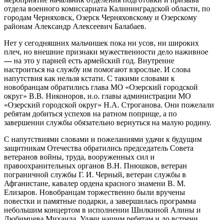
отдела военного комиссариата Калининградской области, по
городам Черняховск, Озерск Черняховскому и Озерскому
районам Александр Алексеевич Балабаев.
Нет у сегодняшних мальчишек пока ни усов, ни широких
плеч, но внешние признаки мужественности дело наживное
—
на это у парней есть армейский год. Внутренне
настроиться на службу им помогают взрослые. И слова
напутствия как нельзя кстати. С такими словами к
новобранцам обратились глава МО «Озерский городской
округ» В.В. Никоноров, и.о. главы администрации МО
«Озерский городской округ» Н.А. Строганова. Они пожелали
ребятам добиться успехов на ратном поприще, а по
завершении службы обязательно вернуться на малую родину.
С напутствиями словами и пожеланиями удачи к будущим
защитникам Отечества обратились председатель Совета
ветеранов войны, труда, вооруженных сил и
правоохранительных органов В.Н. Пнюшков, ветеран
пограничной службы Г. И. Черный, ветеран службы в
Афганистане, кавалер ордена красного знамени В. М.
Елизаров. Новобранцам торжественно были вручены
повестки и памятные подарки, а завершилась программа
небольшим концертом в исполнении Шилкиной Алины и
Любимцева Михаила. Удачи нашим ребятам и до встречи