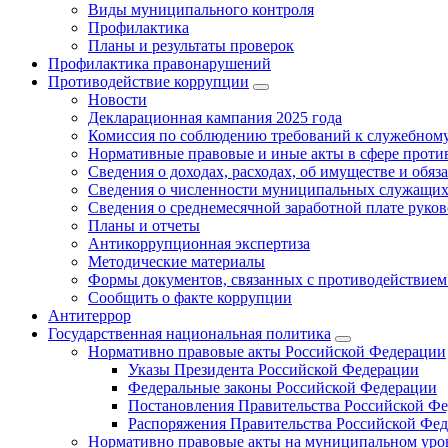
Виды муниципального контроля
Профилактика
Планы и результаты проверок
Профилактика правонарушений
Противодействие коррупции
Новости
Декларационная кампания 2025 года
Комиссия по соблюдению требований к служебному
Нормативные правовые и иные акты в сфере проти
Сведения о доходах, расходах, об имуществе и обяз
Сведения о численности муниципальных служащих и
Сведения о среднемесячной заработной плате рук
Планы и отчеты
Антикоррупционная экспертиза
Методические материалы
Формы документов, связанных с противодействием
Сообщить о факте коррупции
Антитеррор
Государственная национальная политика
Нормативно правовые акты Российской Федерации
Указы Президента Российской Федерации
Федеральные законы Российской Федерации
Постановления Правительства Российской Ф
Распоряжения Правительства Российской Фе
Нормативно правовые акты на муниципальном уров