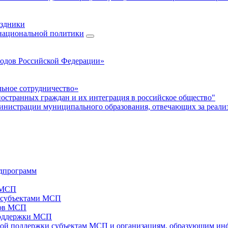
аздники
 национальной политики
родов Российской Федерации»
ьное сотрудничество»
ностранных граждан и их интеграция в российское общество"
нистрации муниципального образования, отвечающих за реали
дпрограмм
х МСП
х субъектами МСП
тов МСП
поддержки МСП
вой поддержки субъектам МСП и организациям, образующим ин