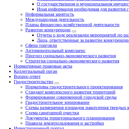
О государственном и муниципальном имущест
Иная информация необходимая для развития с
Неформальная занятость
Международная деятельность
Планы финансово-хозяйственной деятельности
Развитие конкуренции
Отчеты о ходе реализации мероприятий по р
Лица, ответственные за развитие конкуренци
Сфера торговли
Антимонопольный комплаенс
Прогноз социально-экономического развития
Стратегия социально-экономического развития
Нормативные правовые акты
Коллегиальный орган
Вопрос-ответ
Градостроительство
Нормативы градостроительного проектирования
Стандарт комплексного развития территорий
Формирование современной городской среды
Градостроительное зонирование
Схемы размещения площадок накопления твердых 
Схема санитарной очистки
Документы территориального планирования
Правила землепользования и застройки
Инвестиционный портал