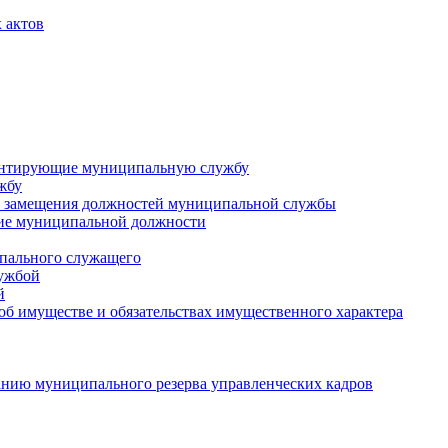
 актов
ментирующие муниципальную службу
жбу
 замещения должностей муниципальной службы
ние муниципальной должности
пального служащего
лужбой
й
 об имуществе и обязательствах имущественного характера
нию муниципального резерва управленческих кадров