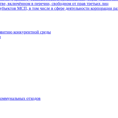
ве, включённом в перечни, свободном от прав третьих лиц
убъектов МСП, в том числе в сфере деятельности корпорации 
азвитию конкурентной среды
и
коммунальных отходов