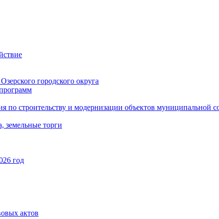
йствие
Озерского городского округа
программ
ия по строительству и модернизации объектов муниципальной с
, земельные торги
026 год
вовых актов