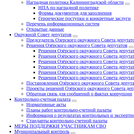
Наградная политика Калининградской области
НПА по наградной политике
Формы документов для заполнения
Героические поступки и конкретные заслуги
Перечень информационных систем
Открытые данные
Окружной Совет депутатов
Председатель Озерского окружного Совета депутат
Решения Озёрского окружного Совета депутатов
Решения Озёрского окружного Совета депутат
Решения Озёрского окружного Совета депутат
Решения Озёрского окружного Совета депутат
Решения Озёрского окружного Совета депутат
Решения Озёрского окружного Совета депутат
Решения Озёрского окружного Совета депутат
Постановления Озёрского окружного Совета депут
Проекты решений Озёрского окружного Совета деп
Обратная связь для сообщений о фактах коррупции
Контрольно-счетная палата
Нормативные акты
Планы работ контрольно-счетной палаты
Информация о результатах контрольных и экспертн
Стандарты контрольно-счетной палаты
МЕРЫ ПОДДЕРЖКИ УЧАСТНИКАМ СВО
Муниципальный контроль