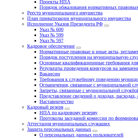
Проекты НПА
Порядок обжалования нормативных правовых
Реестр муниципального имущества
План приватизации муниципального имущества
Исполнение Указов Президента РФ
Указ № 600
Указ № 599
Указ № 597
Кадровое обеспечение
Нормативные правовые и иные акты, регла
Порядок поступления на муниципальную слу
Основные квалификационные требования для
Результаты проведения конкурсов на замеще
Вакансии
Требования к служебному поведению муници
Ограничения, связанные с муниципальной с
Запреты, связанные с муниципальной службо
Представление сведений о доходах, расходах,
Наставничество
Кадровый резерв
НПА по кадровому резерву
Протоколы заседаний комиссии по формирова
Аттестация муниципальных служащих
Защита персональных данных
О персональных данных пользователей