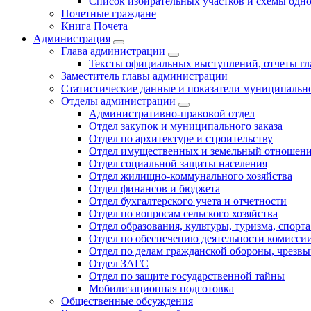
Список избирательных участков и схемы одн
Почетные граждане
Книга Почета
Администрация
Глава администрации
Тексты официальных выступлений, отчеты г
Заместитель главы администрации
Статистические данные и показатели муниципальн
Отделы администрации
Административно-правовой отдел
Отдел закупок и муниципального заказа
Отдел по архитектуре и строительству
Отдел имущественных и земельный отношен
Отдел социальной защиты населения
Отдел жилищно-коммунального хозяйства
Отдел финансов и бюджета
Отдел бухгалтерского учета и отчетности
Отдел по вопросам сельского хозяйства
Отдел образования, культуры, туризма, спор
Отдел по обеспечению деятельности комиссии
Отдел по делам гражданской обороны, чрезв
Отдел ЗАГС
Отдел по защите государственной тайны
Мобилизационная подготовка
Общественные обсуждения