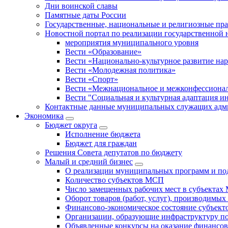
Дни воинской славы
Памятные даты России
Государственные, национальные и религиозные пр
Новостной портал по реализации государственной
мероприятия муниципального уровня
Вести «Образование»
Вести «Национально-культурное развитие на
Вести «Молодежная политика»
Вести «Спорт»
Вести «Межнациональное и межконфессионал
Вести "Социальная и культурная адаптация и
Контактные данные муниципальных служащих адми
Экономика
Бюджет округa
Исполнение бюджета
Бюджет для граждан
Решения Совета депутатов по бюджету
Малый и средний бизнес
О реализации муниципальных программ и по
Количество субъектов МСП
Число замещенных рабочих мест в субъекта
Оборот товаров (работ, услуг), производимы
Финансово-экономическое состояние субъек
Организации, образующие инфраструктуру 
Объявленные конкурсы на оказание финансо