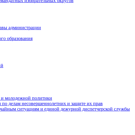
омандатных избирательных округов
лавы администрации
ого образования
ий
та и молодежной политики
 по делам несовершеннолетних и защите их прав
ычайным ситуациям и единой дежурной диспетчерской службы