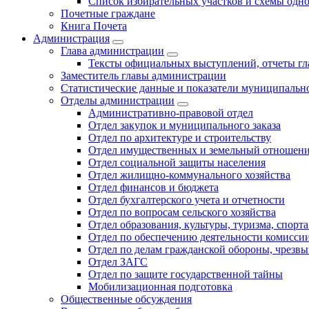
Список избирательных участков и схемы одн
Почетные граждане
Книга Почета
Администрация
Глава администрации
Тексты официальных выступлений, отчеты г
Заместитель главы администрации
Статистические данные и показатели муниципальн
Отделы администрации
Административно-правовой отдел
Отдел закупок и муниципального заказа
Отдел по архитектуре и строительству
Отдел имущественных и земельный отношен
Отдел социальной защиты населения
Отдел жилищно-коммунального хозяйства
Отдел финансов и бюджета
Отдел бухгалтерского учета и отчетности
Отдел по вопросам сельского хозяйства
Отдел образования, культуры, туризма, спор
Отдел по обеспечению деятельности комиссии
Отдел по делам гражданской обороны, чрезв
Отдел ЗАГС
Отдел по защите государственной тайны
Мобилизационная подготовка
Общественные обсуждения