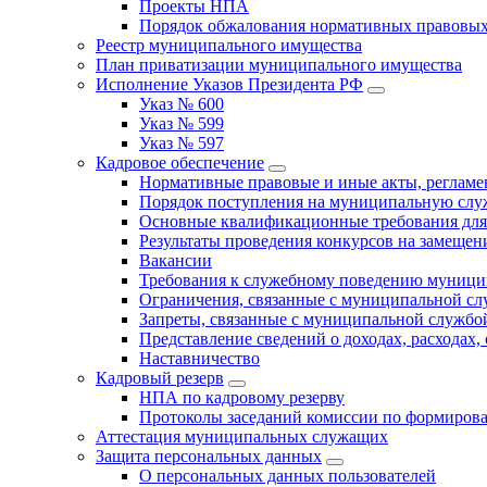
Проекты НПА
Порядок обжалования нормативных правовых
Реестр муниципального имущества
План приватизации муниципального имущества
Исполнение Указов Президента РФ
Указ № 600
Указ № 599
Указ № 597
Кадровое обеспечение
Нормативные правовые и иные акты, регла
Порядок поступления на муниципальную слу
Основные квалификационные требования для
Результаты проведения конкурсов на замеще
Вакансии
Требования к служебному поведению муници
Ограничения, связанные с муниципальной с
Запреты, связанные с муниципальной службо
Представление сведений о доходах, расходах,
Наставничество
Кадровый резерв
НПА по кадровому резерву
Протоколы заседаний комиссии по формирова
Аттестация муниципальных служащих
Защита персональных данных
О персональных данных пользователей