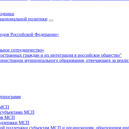
аздники
 национальной политики
родов Российской Федерации»
ьное сотрудничество»
ностранных граждан и их интеграция в российское общество"
нистрации муниципального образования, отвечающих за реали
дпрограмм
х МСП
х субъектами МСП
тов МСП
поддержки МСП
вой поддержки субъектам МСП и организациям, образующим ин