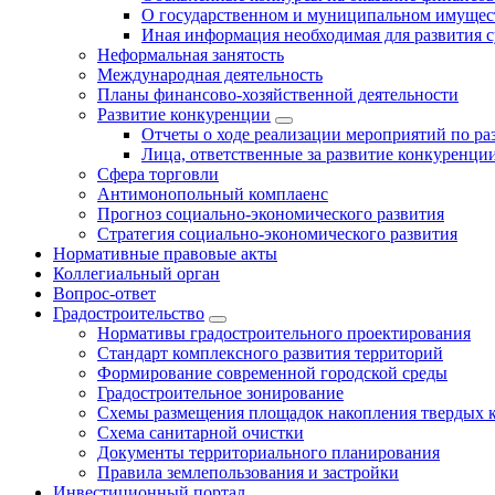
О государственном и муниципальном имущест
Иная информация необходимая для развития с
Неформальная занятость
Международная деятельность
Планы финансово-хозяйственной деятельности
Развитие конкуренции
Отчеты о ходе реализации мероприятий по р
Лица, ответственные за развитие конкуренци
Сфера торговли
Антимонопольный комплаенс
Прогноз социально-экономического развития
Стратегия социально-экономического развития
Нормативные правовые акты
Коллегиальный орган
Вопрос-ответ
Градостроительство
Нормативы градостроительного проектирования
Стандарт комплексного развития территорий
Формирование современной городской среды
Градостроительное зонирование
Схемы размещения площадок накопления твердых 
Схема санитарной очистки
Документы территориального планирования
Правила землепользования и застройки
Инвестиционный портал