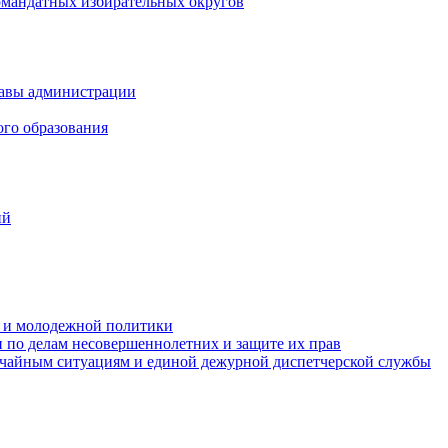
омандатных избирательных округов
лавы администрации
ого образования
ий
та и молодежной политики
 по делам несовершеннолетних и защите их прав
ычайным ситуациям и единой дежурной диспетчерской службы