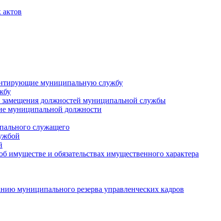
 актов
ментирующие муниципальную службу
жбу
 замещения должностей муниципальной службы
ние муниципальной должности
пального служащего
лужбой
й
 об имуществе и обязательствах имущественного характера
нию муниципального резерва управленческих кадров