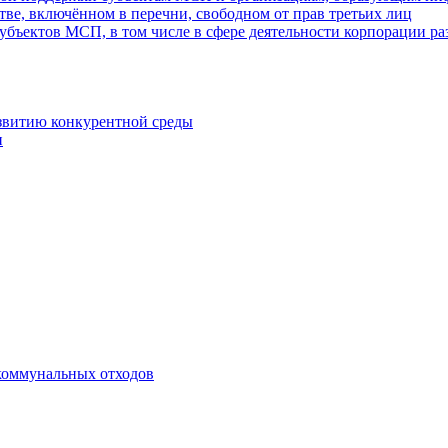
ве, включённом в перечни, свободном от прав третьих лиц
убъектов МСП, в том числе в сфере деятельности корпорации 
азвитию конкурентной среды
и
коммунальных отходов