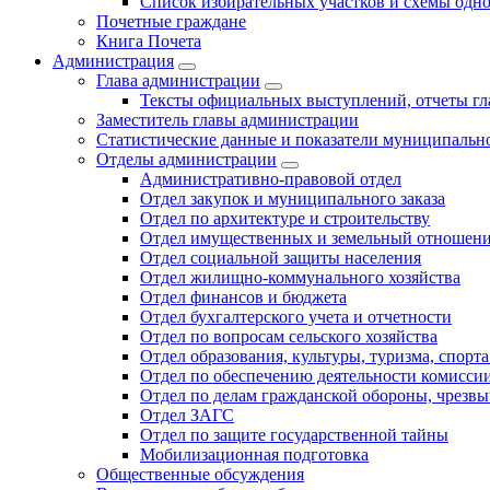
Список избирательных участков и схемы одн
Почетные граждане
Книга Почета
Администрация
Глава администрации
Тексты официальных выступлений, отчеты г
Заместитель главы администрации
Статистические данные и показатели муниципальн
Отделы администрации
Административно-правовой отдел
Отдел закупок и муниципального заказа
Отдел по архитектуре и строительству
Отдел имущественных и земельный отношен
Отдел социальной защиты населения
Отдел жилищно-коммунального хозяйства
Отдел финансов и бюджета
Отдел бухгалтерского учета и отчетности
Отдел по вопросам сельского хозяйства
Отдел образования, культуры, туризма, спор
Отдел по обеспечению деятельности комиссии
Отдел по делам гражданской обороны, чрезв
Отдел ЗАГС
Отдел по защите государственной тайны
Мобилизационная подготовка
Общественные обсуждения