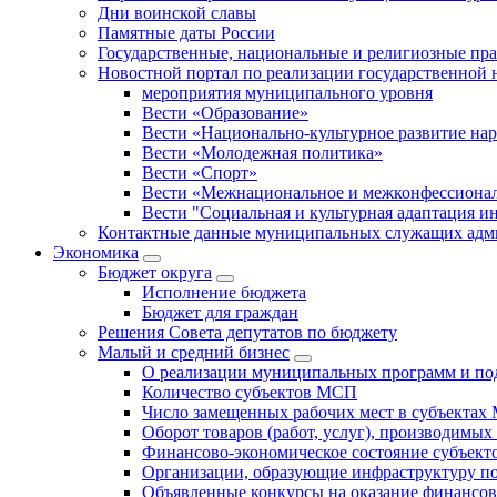
Дни воинской славы
Памятные даты России
Государственные, национальные и религиозные пр
Новостной портал по реализации государственной
мероприятия муниципального уровня
Вести «Образование»
Вести «Национально-культурное развитие на
Вести «Молодежная политика»
Вести «Спорт»
Вести «Межнациональное и межконфессионал
Вести "Социальная и культурная адаптация и
Контактные данные муниципальных служащих адми
Экономика
Бюджет округa
Исполнение бюджета
Бюджет для граждан
Решения Совета депутатов по бюджету
Малый и средний бизнес
О реализации муниципальных программ и по
Количество субъектов МСП
Число замещенных рабочих мест в субъекта
Оборот товаров (работ, услуг), производимы
Финансово-экономическое состояние субъек
Организации, образующие инфраструктуру 
Объявленные конкурсы на оказание финансо