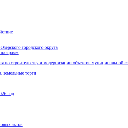
йствие
Озерского городского округа
программ
ия по строительству и модернизации объектов муниципальной с
, земельные торги
026 год
вовых актов