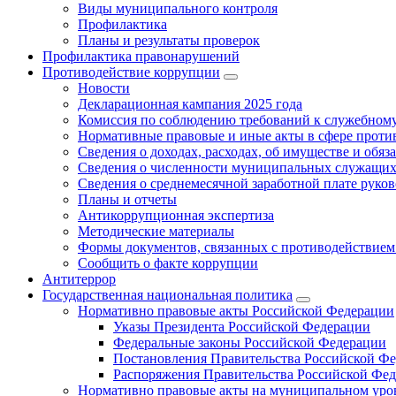
Виды муниципального контроля
Профилактика
Планы и результаты проверок
Профилактика правонарушений
Противодействие коррупции
Новости
Декларационная кампания 2025 года
Комиссия по соблюдению требований к служебному
Нормативные правовые и иные акты в сфере проти
Сведения о доходах, расходах, об имуществе и обяз
Сведения о численности муниципальных служащих и
Сведения о среднемесячной заработной плате рук
Планы и отчеты
Антикоррупционная экспертиза
Методические материалы
Формы документов, связанных с противодействием
Сообщить о факте коррупции
Антитеррор
Государственная национальная политика
Нормативно правовые акты Российской Федерации
Указы Президента Российской Федерации
Федеральные законы Российской Федерации
Постановления Правительства Российской Ф
Распоряжения Правительства Российской Фе
Нормативно правовые акты на муниципальном уров