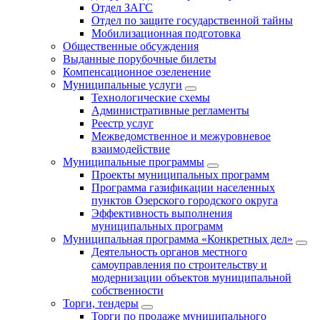
Отдел ЗАГС
Отдел по защите государственной тайны
Мобилизационная подготовка
Общественные обсуждения
Выданные порубочные билеты
Компенсационное озеленение
Муниципальные услуги
Технологические схемы
Административные регламенты
Реестр услуг
Межведомственное и межуровневое
взаимодействие
Муниципальные программы
Проекты муниципальных программ
Программа газификации населенных
пунктов Озерского городского округа
Эффективность выполнения
муниципальных программ
Муниципальная программа «Конкретных дел»
Деятельность органов местного
самоуправления по строительству и
модернизации объектов муниципальной
собственности
Торги, тендеры
Торги по продаже муниципального