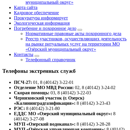
муниципальный округ»
Карта сайта
Кадровое обеспечение
Прокуратура информирует
Экологическая информация
Погребение и похоронное дело
Нормативные правовые акты похоронного дела
Реестр участников, осуществляющих деятельность
на рынке ритуальных услуг на территории МО
«Озёрский муниципальный округ»
Контакты
Телефонный справочник
Телефоны экстренных служб
ПСЧ-27:
01, 8 (40142) 3-22-01
Отделение МО МВД России:
02, 8 (40142) 3-24-02
Скорая помощь:
03, 8 (40142) 3-22-03
Черняховский участок (г. Озерск)
«Калининградгазификация»:
8 (40142) 3-23-43
РЭС:
8 (40142) 3-21-80
ЕДДС МО «Озерский муниципальный округ»:
8
(40142) 3-27-08
МУП «Озерский водоканал»:
8 (40142) 3-28-28
МУП «Озёрская управляющая компания»:
8 (40142)