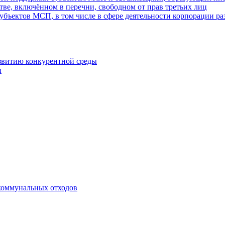
ве, включённом в перечни, свободном от прав третьих лиц
убъектов МСП, в том числе в сфере деятельности корпорации 
азвитию конкурентной среды
и
коммунальных отходов