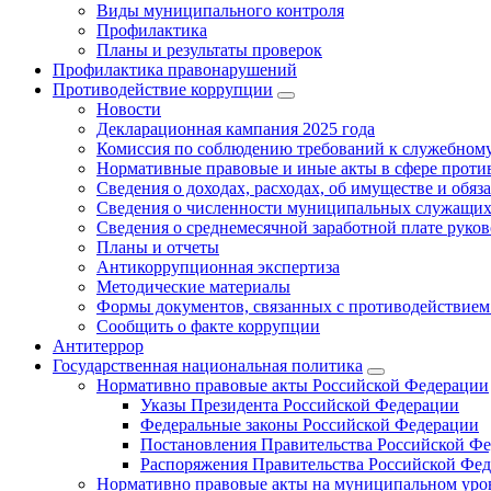
Виды муниципального контроля
Профилактика
Планы и результаты проверок
Профилактика правонарушений
Противодействие коррупции
Новости
Декларационная кампания 2025 года
Комиссия по соблюдению требований к служебному
Нормативные правовые и иные акты в сфере проти
Сведения о доходах, расходах, об имуществе и обяз
Сведения о численности муниципальных служащих и
Сведения о среднемесячной заработной плате рук
Планы и отчеты
Антикоррупционная экспертиза
Методические материалы
Формы документов, связанных с противодействием
Сообщить о факте коррупции
Антитеррор
Государственная национальная политика
Нормативно правовые акты Российской Федерации
Указы Президента Российской Федерации
Федеральные законы Российской Федерации
Постановления Правительства Российской Ф
Распоряжения Правительства Российской Фе
Нормативно правовые акты на муниципальном уров