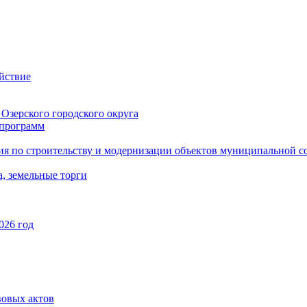
йствие
Озерского городского округа
программ
ия по строительству и модернизации объектов муниципальной с
, земельные торги
026 год
вовых актов