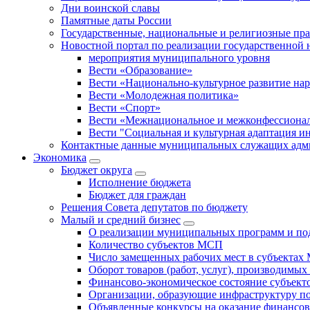
Дни воинской славы
Памятные даты России
Государственные, национальные и религиозные пр
Новостной портал по реализации государственной
мероприятия муниципального уровня
Вести «Образование»
Вести «Национально-культурное развитие на
Вести «Молодежная политика»
Вести «Спорт»
Вести «Межнациональное и межконфессионал
Вести "Социальная и культурная адаптация и
Контактные данные муниципальных служащих адми
Экономика
Бюджет округa
Исполнение бюджета
Бюджет для граждан
Решения Совета депутатов по бюджету
Малый и средний бизнес
О реализации муниципальных программ и по
Количество субъектов МСП
Число замещенных рабочих мест в субъекта
Оборот товаров (работ, услуг), производимы
Финансово-экономическое состояние субъек
Организации, образующие инфраструктуру 
Объявленные конкурсы на оказание финансо