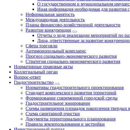
О государственном и муниципальном имущест
Иная информация необходимая для развития с
Неформальная занятость
Международная деятельность
Планы финансово-хозяйственной деятельности
Развитие конкуренции
Отчеты о ходе реализации мероприятий по р
Лица, ответственные за развитие конкуренци
Сфера торговли
Антимонопольный комплаенс
Прогноз социально-экономического развития
Стратегия социально-экономического развития
Нормативные правовые акты
Коллегиальный орган
Вопрос-ответ
Градостроительство
Нормативы градостроительного проектирования
Стандарт комплексного развития территорий
Формирование современной городской среды
Градостроительное зонирование
Схемы размещения площадок накопления твердых 
Схема санитарной очистки
Документы территориального планирования
Правила землепользования и застройки
Инвестиционный портал