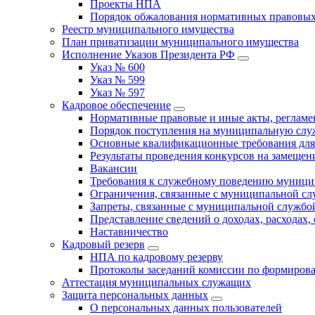
Проекты НПА
Порядок обжалования нормативных правовых
Реестр муниципального имущества
План приватизации муниципального имущества
Исполнение Указов Президента РФ
Указ № 600
Указ № 599
Указ № 597
Кадровое обеспечение
Нормативные правовые и иные акты, регла
Порядок поступления на муниципальную слу
Основные квалификационные требования для
Результаты проведения конкурсов на замеще
Вакансии
Требования к служебному поведению муници
Ограничения, связанные с муниципальной с
Запреты, связанные с муниципальной службо
Представление сведений о доходах, расходах,
Наставничество
Кадровый резерв
НПА по кадровому резерву
Протоколы заседаний комиссии по формирова
Аттестация муниципальных служащих
Защита персональных данных
О персональных данных пользователей