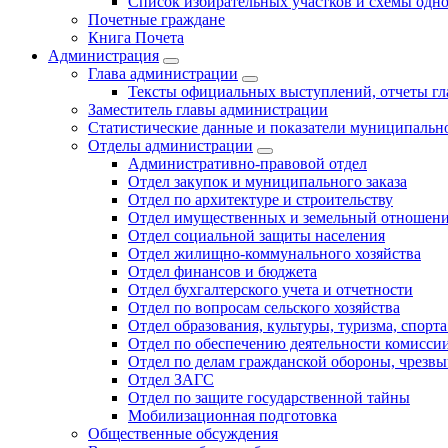
Список избирательных участков и схемы одн
Почетные граждане
Книга Почета
Администрация
Глава администрации
Тексты официальных выступлений, отчеты г
Заместитель главы администрации
Статистические данные и показатели муниципальн
Отделы администрации
Административно-правовой отдел
Отдел закупок и муниципального заказа
Отдел по архитектуре и строительству
Отдел имущественных и земельный отношен
Отдел социальной защиты населения
Отдел жилищно-коммунального хозяйства
Отдел финансов и бюджета
Отдел бухгалтерского учета и отчетности
Отдел по вопросам сельского хозяйства
Отдел образования, культуры, туризма, спор
Отдел по обеспечению деятельности комиссии
Отдел по делам гражданской обороны, чрезв
Отдел ЗАГС
Отдел по защите государственной тайны
Мобилизационная подготовка
Общественные обсуждения