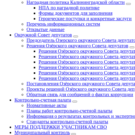
Наградная политика Калининградской области
НПА по наградной политике
Формы документов для заполнения
Героические поступки и конкретные заслуги
Перечень информационных систем
Открытые данные
Окружной Совет депутатов
Председатель Озерского окружного Совета депутат
Решения Озёрского окружного Совета депутатов
Решения Озёрского окружного Совета депутат
Решения Озёрского окружного Совета депутат
Решения Озёрского окружного Совета депутат
Решения Озёрского окружного Совета депутат
Решения Озёрского окружного Совета депутат
Решения Озёрского окружного Совета депутат
Постановления Озёрского окружного Совета депут
Проекты решений Озёрского окружного Совета деп
Обратная связь для сообщений о фактах коррупции
Контрольно-счетная палата
Нормативные акты
Планы работ контрольно-счетной палаты
Информация о результатах контрольных и экспертн
Стандарты контрольно-счетной палаты
МЕРЫ ПОДДЕРЖКИ УЧАСТНИКАМ СВО
Муниципальный контроль