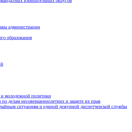
омандатных избирательных округов
лавы администрации
ого образования
ий
та и молодежной политики
 по делам несовершеннолетних и защите их прав
ычайным ситуациям и единой дежурной диспетчерской службы