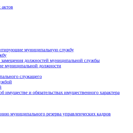
 актов
ментирующие муниципальную службу
жбу
 замещения должностей муниципальной службы
ние муниципальной должности
пального служащего
лужбой
й
 об имуществе и обязательствах имущественного характера
нию муниципального резерва управленческих кадров