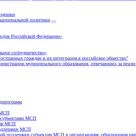
аздники
 национальной политики
родов Российской Федерации»
ьное сотрудничество»
ностранных граждан и их интеграция в российское общество"
нистрации муниципального образования, отвечающих за реали
дпрограмм
х МСП
х субъектами МСП
тов МСП
поддержки МСП
вой поддержки субъектам МСП и организациям, образующим ин