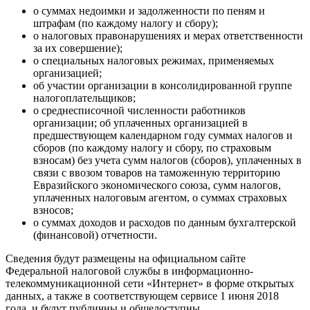
о суммах недоимки и задолженности по пеням и
штрафам (по каждому налогу и сбору);
о налоговых правонарушениях и мерах ответственности
за их совершение);
о специальных налоговых режимах, применяемых
организацией;
об участии организации в консолидированной группе
налогоплательщиков;
о среднесписочной численности работников
организации; об уплаченных организацией в
предшествующем календарном году суммах налогов и
сборов (по каждому налогу и сбору, по страховым
взносам) без учета сумм налогов (сборов), уплаченных в
связи с ввозом товаров на таможенную территорию
Евразийского экономического союза, сумм налогов,
уплаченных налоговым агентом, о суммах страховых
взносов;
о суммах доходов и расходов по данным бухгалтерской
(финансовой) отчетности.
Сведения будут размещены на официальном сайте
Федеральной налоговой службы в информационно-
телекоммуникационной сети «Интернет» в форме открытых
данных, а также в соответствующем сервисе 1 июня 2018
года, и будут публичны и общедоступны.