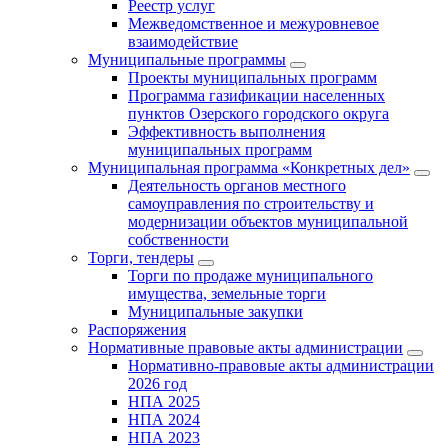
Реестр услуг
Межведомственное и межуровневое
взаимодействие
Муниципальные программы
Проекты муниципальных программ
Программа газификации населенных
пунктов Озерского городского округа
Эффективность выполнения
муниципальных программ
Муниципальная программа «Конкретных дел»
Деятельность органов местного
самоуправления по строительству и
модернизации объектов муниципальной
собственности
Торги, тендеры
Торги по продаже муниципального
имущества, земельные торги
Муниципальные закупки
Распоряжения
Нормативные правовые акты администрации
Нормативно-правовые акты администрации
2026 год
НПА 2025
НПА 2024
НПА 2023