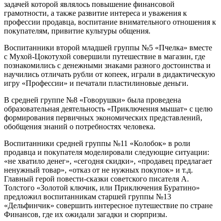
задачей которой являлось повышение финансовой
грамотности, а также развитие интереса и уважения к
профессии продавца, воспитание внимательного отношения к
покупателям, привитие культуры общения.
Воспитанники второй младшей группы №5 «Пчелка» вместе
с Мухой-Цокотухой совершили путешествие в магазин, где
познакомились с денежными знаками разного достоинства и
научились отличать рубли от копеек, играли в дидактическую
игру «Профессии» и печатали пластилиновые деньги.
В средней группе №8 «Говорушки» была проведена
образовательная деятельность «Приключения мышат» с целю
формирования первичных экономических представлений,
обобщения знаний о потребностях человека.
Воспитанники средней группы №11 «Колобок» в роли
продавца и покупателя моделировали следующие ситуации:
«не хватило денег», «сегодня скидки», «продавец предлагает
ненужный товар», «отказ от не нужных покупок» и т.д.
Главный герой повести-сказки советского писателя А.
Толстого «Золотой ключик, или Приключения Буратино»
предложил воспитанникам старшей группы №13
«Дельфинчик» совершить интересное путешествие по стране
Финансов, где их ожидали загадки и сюрпризы.