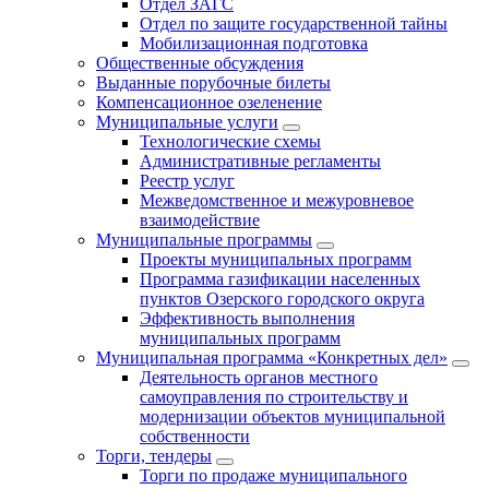
Отдел ЗАГС
Отдел по защите государственной тайны
Мобилизационная подготовка
Общественные обсуждения
Выданные порубочные билеты
Компенсационное озеленение
Муниципальные услуги
Технологические схемы
Административные регламенты
Реестр услуг
Межведомственное и межуровневое
взаимодействие
Муниципальные программы
Проекты муниципальных программ
Программа газификации населенных
пунктов Озерского городского округа
Эффективность выполнения
муниципальных программ
Муниципальная программа «Конкретных дел»
Деятельность органов местного
самоуправления по строительству и
модернизации объектов муниципальной
собственности
Торги, тендеры
Торги по продаже муниципального