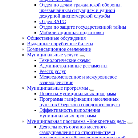
Отдел по делам гражданской обороны,
чрезвычайным ситуациям и единой
дежурной диспетчерской службы
Отдел ЗАГС
Отдел по защите государственной тайны
Мобилизационная подготовка
Общественные обсуждения
Выданные порубочные билеты
Компенсационное озеленение
Муниципальные услуги
Технологические схемы
Административные регламенты
Реестр услуг
Межведомственное и межуровневое
взаимодействие
Муниципальные программы
Проекты муниципальных программ
Программа газификации населенных
пунктов Озерского городского округа
Эффективность выполнения
муниципальных программ
Муниципальная программа «Конкретных дел»
Деятельность органов местного
самоуправления по строительству и
модернизации объектов муниципальной