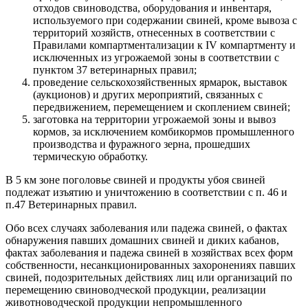
отходов свиноводства, оборудования и инвентаря,
используемого при содержании свиней, кроме вывоза с
территорий хозяйств, отнесенных в соответствии с
Правилами компартментализации к ӀV компартменту и
исключенных из угрожаемой зоны в соответствии с
пунктом 37 ветеринарных правил;
проведение сельскохозяйственных ярмарок, выставок
(аукционов) и других мероприятий, связанных с
передвижением, перемещением и скоплением свиней;
заготовка на территории угрожаемой зоны и вывоз
кормов, за исключением комбикормов промышленного
производства и фуражного зерна, прошедших
термическую обработку.
В 5 км зоне поголовье свиней и продукты убоя свиней
подлежат изъятию и уничтожению в соответствии с п. 46 и
п.47 Ветеринарных правил.
Обо всех случаях заболевания или падежа свиней, о фактах
обнаружения павших домашних свиней и диких кабанов,
фактах заболевания и падежа свиней в хозяйствах всех форм
собственности, несанкционированных захоронениях павших
свиней, подозрительных действиях лиц или организаций по
перемещению свиноводческой продукции, реализации
животноводческой продукции непромышленного