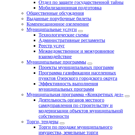
Отдел по защите государственной тайны
Мобилизационная подготовка
Общественные обсуждения
Выданные порубочные билеты
Компенсационное озеленение
Муниципальные услуги
Технологические схемы
Административные регламенты
Реестр услуг
Межведомственное и межуровневое
взаимодействие
Муниципальные программы
Проекты муниципальных программ
Программа газификации населенных
пунктов Озерского городского округа
Эффективность выполнения
муниципальных программ
Муниципальная программа «Конкретных дел»
Деятельность органов местного
самоуправления по строительству и
модернизации объектов муниципальной
собственности
Торги, тендеры
Торги по продаже муниципального
имущества, земельные торги