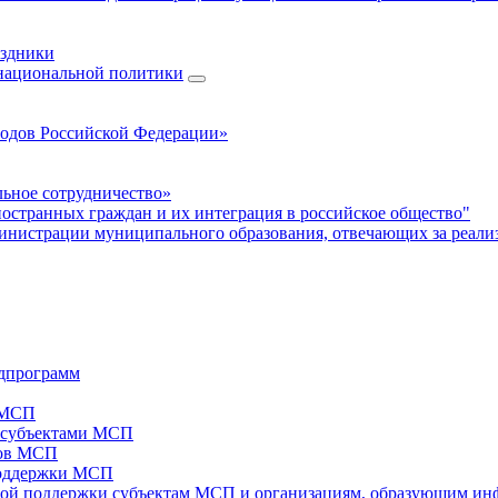
аздники
 национальной политики
родов Российской Федерации»
ьное сотрудничество»
ностранных граждан и их интеграция в российское общество"
нистрации муниципального образования, отвечающих за реали
дпрограмм
х МСП
х субъектами МСП
тов МСП
поддержки МСП
вой поддержки субъектам МСП и организациям, образующим ин