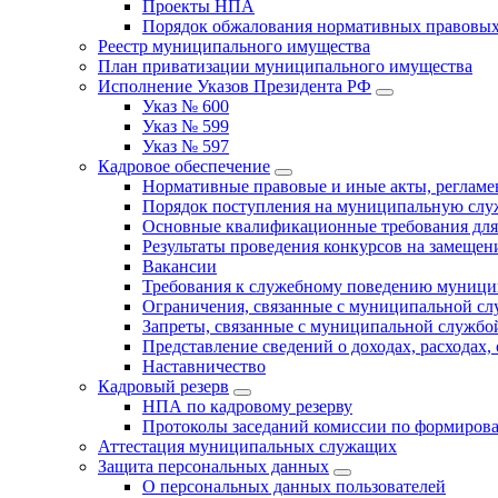
Проекты НПА
Порядок обжалования нормативных правовых
Реестр муниципального имущества
План приватизации муниципального имущества
Исполнение Указов Президента РФ
Указ № 600
Указ № 599
Указ № 597
Кадровое обеспечение
Нормативные правовые и иные акты, регла
Порядок поступления на муниципальную слу
Основные квалификационные требования для
Результаты проведения конкурсов на замеще
Вакансии
Требования к служебному поведению муници
Ограничения, связанные с муниципальной с
Запреты, связанные с муниципальной службо
Представление сведений о доходах, расходах,
Наставничество
Кадровый резерв
НПА по кадровому резерву
Протоколы заседаний комиссии по формирова
Аттестация муниципальных служащих
Защита персональных данных
О персональных данных пользователей