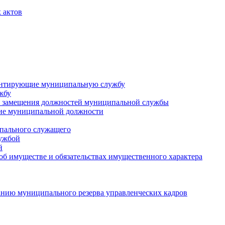
 актов
ментирующие муниципальную службу
жбу
 замещения должностей муниципальной службы
ние муниципальной должности
пального служащего
лужбой
й
 об имуществе и обязательствах имущественного характера
нию муниципального резерва управленческих кадров