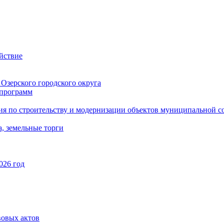
йствие
Озерского городского округа
программ
ия по строительству и модернизации объектов муниципальной с
, земельные торги
026 год
вовых актов