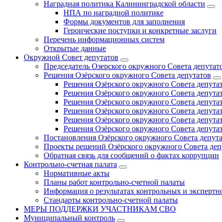
Наградная политика Калининградской области
НПА по наградной политике
Формы документов для заполнения
Героические поступки и конкретные заслуги
Перечень информационных систем
Открытые данные
Окружной Совет депутатов
Председатель Озерского окружного Совета депутат
Решения Озёрского окружного Совета депутатов
Решения Озёрского окружного Совета депутат
Решения Озёрского окружного Совета депутат
Решения Озёрского окружного Совета депутат
Решения Озёрского окружного Совета депутат
Решения Озёрского окружного Совета депутат
Решения Озёрского окружного Совета депутат
Постановления Озёрского окружного Совета депут
Проекты решений Озёрского окружного Совета деп
Обратная связь для сообщений о фактах коррупции
Контрольно-счетная палата
Нормативные акты
Планы работ контрольно-счетной палаты
Информация о результатах контрольных и экспертн
Стандарты контрольно-счетной палаты
МЕРЫ ПОДДЕРЖКИ УЧАСТНИКАМ СВО
Муниципальный контроль