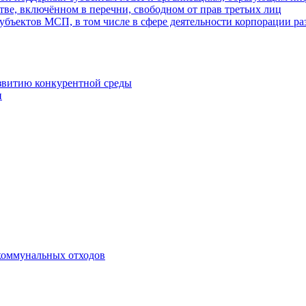
ве, включённом в перечни, свободном от прав третьих лиц
убъектов МСП, в том числе в сфере деятельности корпорации 
азвитию конкурентной среды
и
коммунальных отходов