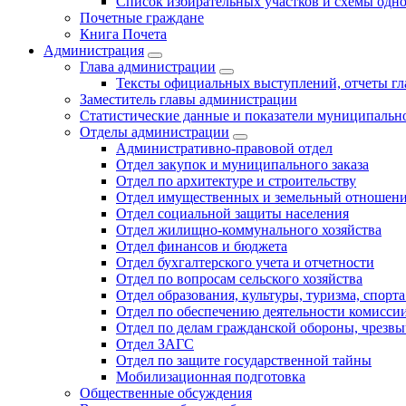
Список избирательных участков и схемы одн
Почетные граждане
Книга Почета
Администрация
Глава администрации
Тексты официальных выступлений, отчеты г
Заместитель главы администрации
Статистические данные и показатели муниципальн
Отделы администрации
Административно-правовой отдел
Отдел закупок и муниципального заказа
Отдел по архитектуре и строительству
Отдел имущественных и земельный отношен
Отдел социальной защиты населения
Отдел жилищно-коммунального хозяйства
Отдел финансов и бюджета
Отдел бухгалтерского учета и отчетности
Отдел по вопросам сельского хозяйства
Отдел образования, культуры, туризма, спор
Отдел по обеспечению деятельности комиссии
Отдел по делам гражданской обороны, чрезв
Отдел ЗАГС
Отдел по защите государственной тайны
Мобилизационная подготовка
Общественные обсуждения