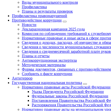
Виды муниципального контроля
Профилактика
Планы и результаты проверок
Профилактика правонарушений
Противодействие коррупции
Новости
Декларационная кампания 2025 года
Комиссия по соблюдению требований к служебному
Нормативные правовые и иные акты в сфере проти
Сведения о доходах, расходах, об имуществе и обяз
Сведения о численности муниципальных служащих и
Сведения о среднемесячной заработной плате рук
Планы и отчеты
Антикоррупционная экспертиза
Методические материалы
Формы документов, связанных с противодействием
Сообщить о факте коррупции
Антитеррор
Государственная национальная политика
Нормативно правовые акты Российской Федерации
Указы Президента Российской Федерации
Федеральные законы Российской Федерации
Постановления Правительства Российской Ф
Распоряжения Правительства Российской Фе
Нормативно правовые акты на муниципальном уров