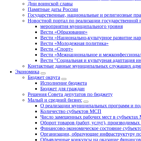
Дни воинской славы
Памятные даты России
Государственные, национальные и религиозные пр
Новостной портал по реализации государственной
мероприятия муниципального уровня
Вести «Образование»
Вести «Национально-культурное развитие на
Вести «Молодежная политика»
Вести «Спорт»
Вести «Межнациональное и межконфессионал
Вести "Социальная и культурная адаптация и
Контактные данные муниципальных служащих адми
Экономика
Бюджет округa
Исполнение бюджета
Бюджет для граждан
Решения Совета депутатов по бюджету
Малый и средний бизнес
О реализации муниципальных программ и по
Количество субъектов МСП
Число замещенных рабочих мест в субъекта
Оборот товаров (работ, услуг), производимы
Финансово-экономическое состояние субъек
Организации, образующие инфраструктуру 
Объявленные конкурсы на оказание финансо