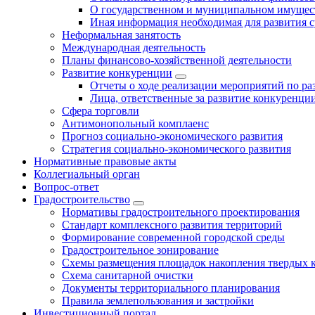
О государственном и муниципальном имущест
Иная информация необходимая для развития с
Неформальная занятость
Международная деятельность
Планы финансово-хозяйственной деятельности
Развитие конкуренции
Отчеты о ходе реализации мероприятий по р
Лица, ответственные за развитие конкуренци
Сфера торговли
Антимонопольный комплаенс
Прогноз социально-экономического развития
Стратегия социально-экономического развития
Нормативные правовые акты
Коллегиальный орган
Вопрос-ответ
Градостроительство
Нормативы градостроительного проектирования
Стандарт комплексного развития территорий
Формирование современной городской среды
Градостроительное зонирование
Схемы размещения площадок накопления твердых 
Схема санитарной очистки
Документы территориального планирования
Правила землепользования и застройки
Инвестиционный портал