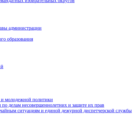
омандатных избирательных округов
лавы администрации
ого образования
ий
та и молодежной политики
 по делам несовершеннолетних и защите их прав
ычайным ситуациям и единой дежурной диспетчерской службы