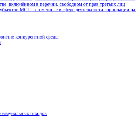
ве, включённом в перечни, свободном от прав третьих лиц
убъектов МСП, в том числе в сфере деятельности корпорации 
азвитию конкурентной среды
и
коммунальных отходов