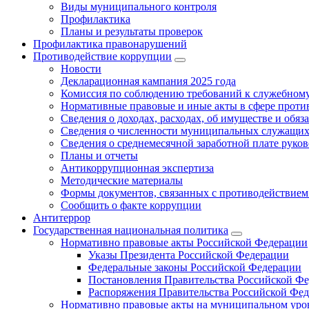
Виды муниципального контроля
Профилактика
Планы и результаты проверок
Профилактика правонарушений
Противодействие коррупции
Новости
Декларационная кампания 2025 года
Комиссия по соблюдению требований к служебному
Нормативные правовые и иные акты в сфере проти
Сведения о доходах, расходах, об имуществе и обяз
Сведения о численности муниципальных служащих и
Сведения о среднемесячной заработной плате рук
Планы и отчеты
Антикоррупционная экспертиза
Методические материалы
Формы документов, связанных с противодействием
Сообщить о факте коррупции
Антитеррор
Государственная национальная политика
Нормативно правовые акты Российской Федерации
Указы Президента Российской Федерации
Федеральные законы Российской Федерации
Постановления Правительства Российской Ф
Распоряжения Правительства Российской Фе
Нормативно правовые акты на муниципальном уров