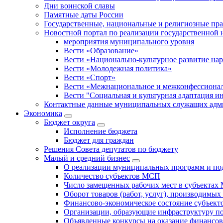
Дни воинской славы
Памятные даты России
Государственные, национальные и религиозные пр
Новостной портал по реализации государственной
мероприятия муниципального уровня
Вести «Образование»
Вести «Национально-культурное развитие на
Вести «Молодежная политика»
Вести «Спорт»
Вести «Межнациональное и межконфессионал
Вести "Социальная и культурная адаптация и
Контактные данные муниципальных служащих адми
Экономика
Бюджет округa
Исполнение бюджета
Бюджет для граждан
Решения Совета депутатов по бюджету
Малый и средний бизнес
О реализации муниципальных программ и по
Количество субъектов МСП
Число замещенных рабочих мест в субъекта
Оборот товаров (работ, услуг), производимы
Финансово-экономическое состояние субъек
Организации, образующие инфраструктуру 
Объявленные конкурсы на оказание финансо