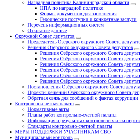
Наградная политика Калининградской области
НПА по наградной политике
Формы документов для заполнения
Героические поступки и конкретные заслуги
Перечень информационных систем
Открытые данные
Окружной Совет депутатов
Председатель Озерского окружного Совета депутат
Решения Озёрского окружного Совета депутатов
Решения Озёрского окружного Совета депутат
Решения Озёрского окружного Совета депутат
Решения Озёрского окружного Совета депутат
Решения Озёрского окружного Совета депутат
Решения Озёрского окружного Совета депутат
Решения Озёрского окружного Совета депутат
Постановления Озёрского окружного Совета депут
Проекты решений Озёрского окружного Совета деп
Обратная связь для сообщений о фактах коррупции
Контрольно-счетная палата
Нормативные акты
Планы работ контрольно-счетной палаты
Информация о результатах контрольных и экспертн
Стандарты контрольно-счетной палаты
МЕРЫ ПОДДЕРЖКИ УЧАСТНИКАМ СВО
Муниципальный контроль