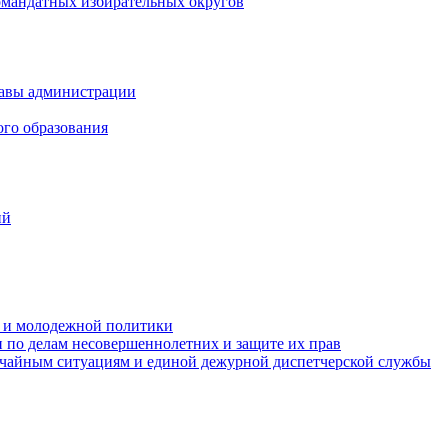
омандатных избирательных округов
лавы администрации
ого образования
ий
та и молодежной политики
 по делам несовершеннолетних и защите их прав
ычайным ситуациям и единой дежурной диспетчерской службы