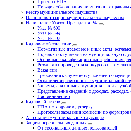
Проекты НПА
Порядок обжалования нормативных правовых
Реестр муниципального имущества
План приватизации муниципального имущества
Исполнение Указов Президента РФ
Указ № 600
Указ № 599
Указ № 597
Кадровое обеспечение
Нормативные правовые и иные акты, регла
Порядок поступления на муниципальную слу
Основные квалификационные требования для
Результаты проведения конкурсов на замеще
Вакансии
Требования к служебному поведению муници
Ограничения, связанные с муниципальной с
Запреты, связанные с муниципальной службо
Представление сведений о доходах, расходах,
Наставничество
Кадровый резерв
НПА по кадровому резерву
Протоколы заседаний комиссии по формирова
Аттестация муниципальных служащих
Защита персональных данных
О персональных данных пользователей