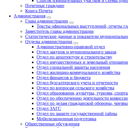
Список избирательных участков и схемы одн
Почетные граждане
Книга Почета
Администрация
Глава администрации
Тексты официальных выступлений, отчеты г
Заместитель главы администрации
Статистические данные и показатели муниципальн
Отделы администрации
Административно-правовой отдел
Отдел закупок и муниципального заказа
Отдел по архитектуре и строительству
Отдел имущественных и земельный отношен
Отдел социальной защиты населения
Отдел жилищно-коммунального хозяйства
Отдел финансов и бюджета
Отдел бухгалтерского учета и отчетности
Отдел по вопросам сельского хозяйства
Отдел образования, культуры, туризма, спор
Отдел по обеспечению деятельности комиссии
Отдел по делам гражданской обороны, чрезв
Отдел ЗАГС
Отдел по защите государственной тайны
Мобилизационная подготовка
Общественные обсуждения