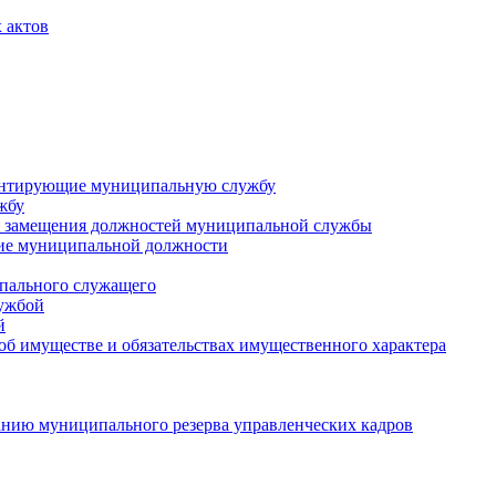
 актов
ментирующие муниципальную службу
жбу
 замещения должностей муниципальной службы
ние муниципальной должности
пального служащего
лужбой
й
 об имуществе и обязательствах имущественного характера
нию муниципального резерва управленческих кадров