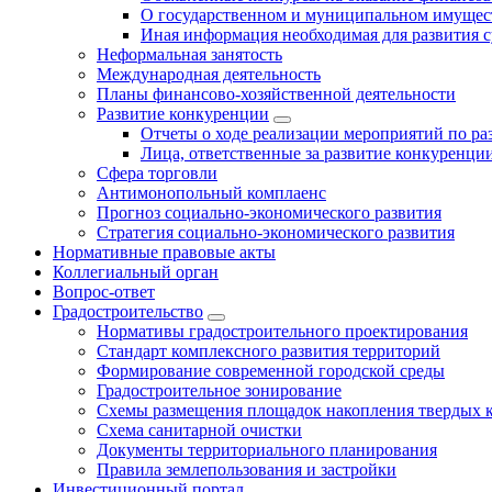
О государственном и муниципальном имущест
Иная информация необходимая для развития с
Неформальная занятость
Международная деятельность
Планы финансово-хозяйственной деятельности
Развитие конкуренции
Отчеты о ходе реализации мероприятий по р
Лица, ответственные за развитие конкуренци
Сфера торговли
Антимонопольный комплаенс
Прогноз социально-экономического развития
Стратегия социально-экономического развития
Нормативные правовые акты
Коллегиальный орган
Вопрос-ответ
Градостроительство
Нормативы градостроительного проектирования
Стандарт комплексного развития территорий
Формирование современной городской среды
Градостроительное зонирование
Схемы размещения площадок накопления твердых 
Схема санитарной очистки
Документы территориального планирования
Правила землепользования и застройки
Инвестиционный портал