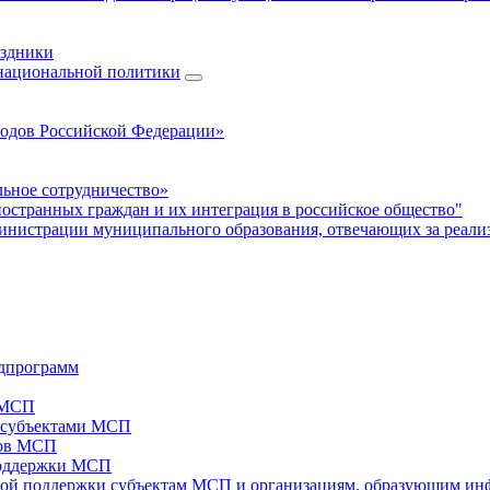
аздники
 национальной политики
родов Российской Федерации»
ьное сотрудничество»
ностранных граждан и их интеграция в российское общество"
нистрации муниципального образования, отвечающих за реали
дпрограмм
х МСП
х субъектами МСП
тов МСП
поддержки МСП
вой поддержки субъектам МСП и организациям, образующим ин