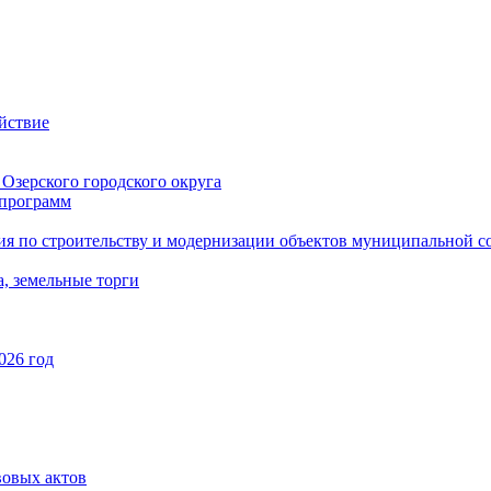
йствие
Озерского городского округа
программ
ия по строительству и модернизации объектов муниципальной с
, земельные торги
026 год
вовых актов