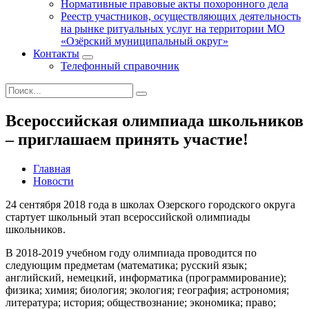
Нормативные правовые акты похоронного дела
Реестр участников, осуществляющих деятельность
на рынке ритуальных услуг на территории МО
«Озёрский муниципальный округ»
Контакты
Телефонный справочник
Всероссийская олимпиада школьников
– приглашаем принять участие!
Главная
Новости
24 сентября 2018 года в школах Озерского городского округа
стартует школьный этап всероссийской олимпиады
школьников.
В 2018-2019 учебном году олимпиада проводится по
следующим предметам (математика; русский язык;
английский, немецкий, информатика (программирование);
физика; химия; биология; экология; география; астрономия;
литература; история; обществознание; экономика; право;