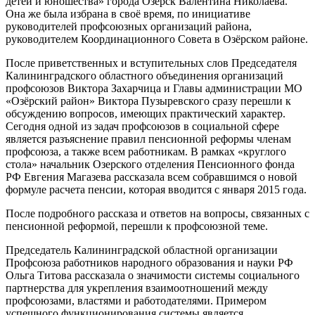
детей и юношества» города Озёрск Валентина Николаева.
Она же была избрана в своё время, по инициативе
руководителей профсоюзных организаций района,
руководителем Координационного Совета в Озёрском районе.
После приветственных и вступительных слов Председателя
Калининградского областного объединения организаций
профсоюзов Виктора Захарчица и Главы администрации МО
«Озёрский район» Виктора Пузыревского сразу перешли к
обсуждению вопросов, имеющих практический характер.
Сегодня одной из задач профсоюзов в социальной сфере
является разъяснение правил пенсионной реформы членам
профсоюза, а также всем работникам. В рамках «круглого
стола» начальник Озерского отделения Пенсионного фонда
РФ Евгения Магазева рассказала всем собравшимся о новой
формуле расчета пенсии, которая вводится с января 2015 года.
После подробного рассказа и ответов на вопросы, связанных с
пенсионной реформой, перешли к профсоюзной теме.
Председатель Калининградской областной организации
Профсоюза работников народного образования и науки РФ
Ольга Титова рассказала о значимости системы социального
партнерства для укрепления взаимоотношений между
профсоюзами, властями и работодателями. Примером
успешного функционирования системы является